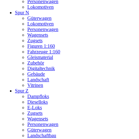
Personenwagen
Lokomotiven
Spur N
Güterwagen
Lokomotiven
Personenwagen
Wagensets
Zugsets
Figuren 1:160
Fahrzeuge 1:160
Gleismaterial
Zubehör
Digitaltechnik
Gebäude
Landschaft
Vitrinen
Spur Z
Dampfloks
Dieselloks
E-Loks
Zugsets
Wagensets
Personenwagen
Güterwagen
Landschaftbau