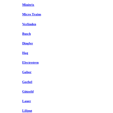
Minitrix
Micro Trains
Verlinden
Busch
Dingler
Hag
Electrotren
Gabor
Goebel
Gützold
Lauer
Liliput