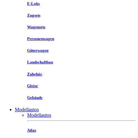
E-Loks
Zugsets
Wagensets
Personenwagen
Güterwagen
Landschaftbau
Zubehör
Gleise
Gebäude
Modellautos
Modellautos
Atlas