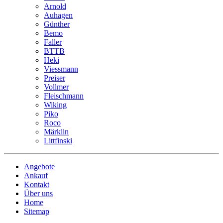
Arnold
Auhagen
Günther
Bemo
Faller
BTTB
Heki
Viessmann
Preiser
Vollmer
Fleischmann
Wiking
Piko
Roco
Märklin
Littfinski
Angebote
Ankauf
Kontakt
Über uns
Home
Sitemap