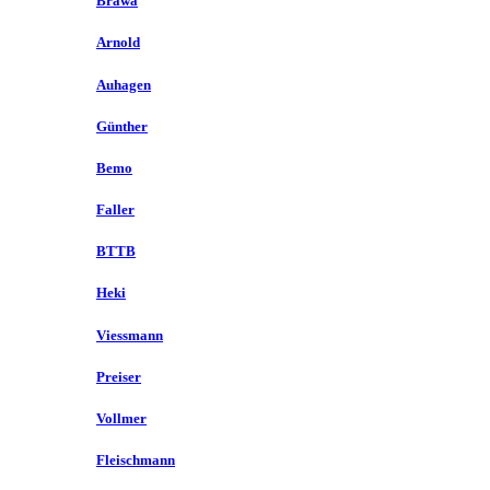
Brawa
Arnold
Auhagen
Günther
Bemo
Faller
BTTB
Heki
Viessmann
Preiser
Vollmer
Fleischmann