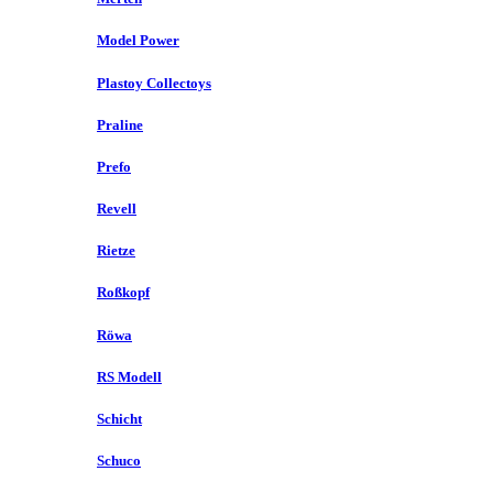
Model Power
Plastoy Collectoys
Praline
Prefo
Revell
Rietze
Roßkopf
Röwa
RS Modell
Schicht
Schuco