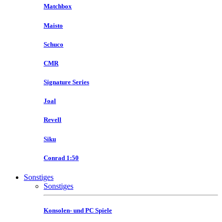
Matchbox
Maisto
Schuco
CMR
Signature Series
Joal
Revell
Siku
Conrad 1:50
Sonstiges
Sonstiges
Konsolen- und PC Spiele