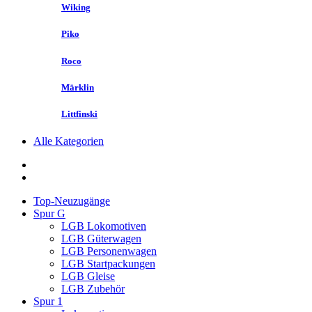
Wiking
Piko
Roco
Märklin
Littfinski
Alle Kategorien
Top-Neuzugänge
Spur G
LGB Lokomotiven
LGB Güterwagen
LGB Personenwagen
LGB Startpackungen
LGB Gleise
LGB Zubehör
Spur 1