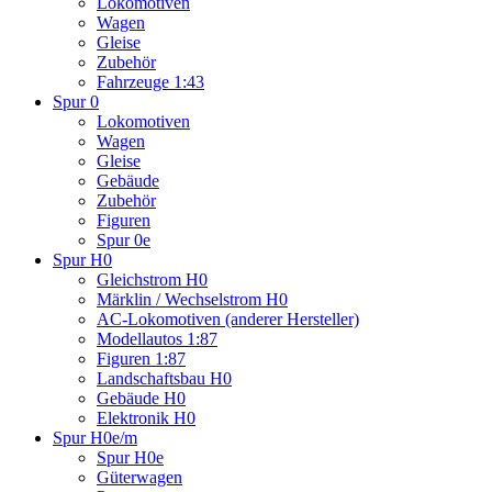
Lokomotiven
Wagen
Gleise
Zubehör
Fahrzeuge 1:43
Spur 0
Lokomotiven
Wagen
Gleise
Gebäude
Zubehör
Figuren
Spur 0e
Spur H0
Gleichstrom H0
Märklin / Wechselstrom H0
AC-Lokomotiven (anderer Hersteller)
Modellautos 1:87
Figuren 1:87
Landschaftsbau H0
Gebäude H0
Elektronik H0
Spur H0e/m
Spur H0e
Güterwagen