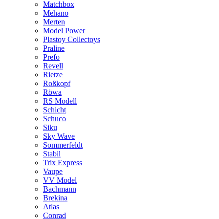
Matchbox
Mehano
Merten
Model Power
Plastoy Collectoys
Praline
Prefo
Revell
Rietze
Roßkopf
Röwa
RS Modell
Schicht
Schuco
Siku
Sky Wave
Sommerfeldt
Stabil
Trix Express
Vaupe
VV Model
Bachmann
Brekina
Atlas
Conrad