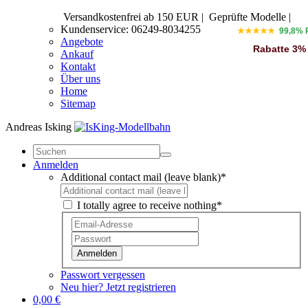
Versandkostenfrei ab 150 EUR
|
Geprüfte Modelle |
Kundenservice: 06249-8034255
★★★★★
99,8% 
Angebote
Rabatte 3%
Ankauf
Kontakt
Über uns
Home
Sitemap
Andreas Isking
Anmelden
Additional contact mail (leave blank)*
I totally agree to receive nothing*
Anmelden
Passwort vergessen
Neu hier? Jetzt registrieren
0,00 €