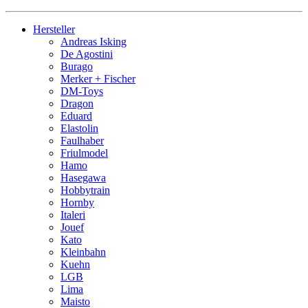
Hersteller
Andreas Isking
De Agostini
Burago
Merker + Fischer
DM-Toys
Dragon
Eduard
Elastolin
Faulhaber
Friulmodel
Hamo
Hasegawa
Hobbytrain
Hornby
Italeri
Jouef
Kato
Kleinbahn
Kuehn
LGB
Lima
Maisto