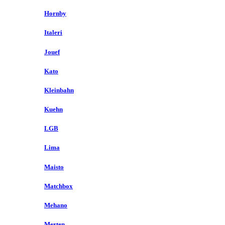
Hornby
Italeri
Jouef
Kato
Kleinbahn
Kuehn
LGB
Lima
Maisto
Matchbox
Mehano
Merten