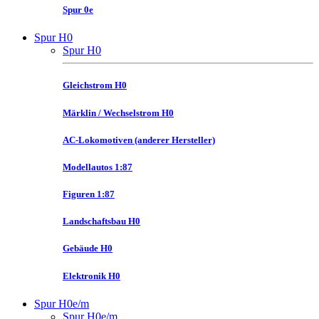
Spur 0e
Spur H0
Spur H0
Gleichstrom H0
Märklin / Wechselstrom H0
AC-Lokomotiven (anderer Hersteller)
Modellautos 1:87
Figuren 1:87
Landschaftsbau H0
Gebäude H0
Elektronik H0
Spur H0e/m
Spur H0e/m