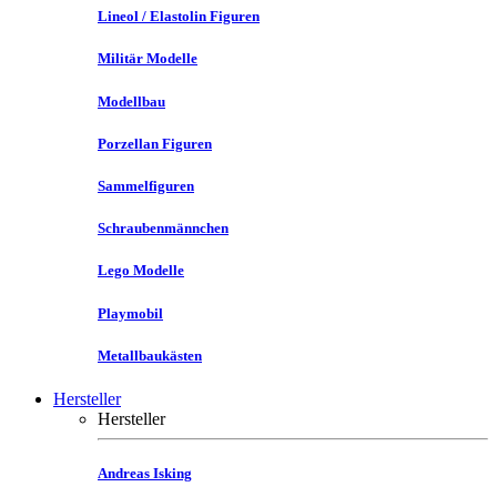
Lineol / Elastolin Figuren
Militär Modelle
Modellbau
Porzellan Figuren
Sammelfiguren
Schraubenmännchen
Lego Modelle
Playmobil
Metallbaukästen
Hersteller
Hersteller
Andreas Isking