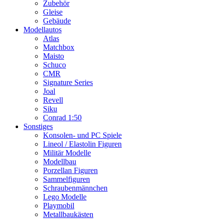
Zubehör
Gleise
Gebäude
Modellautos
Atlas
Matchbox
Maisto
Schuco
CMR
Signature Series
Joal
Revell
Siku
Conrad 1:50
Sonstiges
Konsolen- und PC Spiele
Lineol / Elastolin Figuren
Militär Modelle
Modellbau
Porzellan Figuren
Sammelfiguren
Schraubenmännchen
Lego Modelle
Playmobil
Metallbaukästen