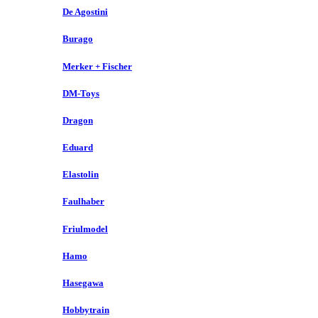
De Agostini
Burago
Merker + Fischer
DM-Toys
Dragon
Eduard
Elastolin
Faulhaber
Friulmodel
Hamo
Hasegawa
Hobbytrain