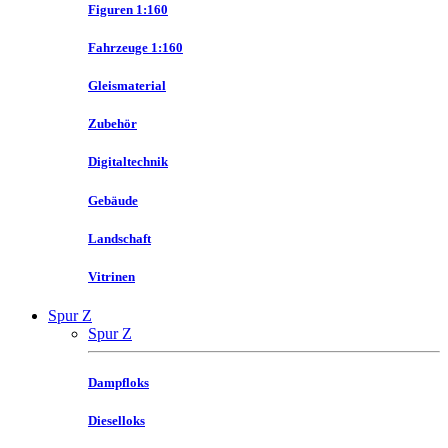
Figuren 1:160
Fahrzeuge 1:160
Gleismaterial
Zubehör
Digitaltechnik
Gebäude
Landschaft
Vitrinen
Spur Z
Spur Z
Dampfloks
Dieselloks