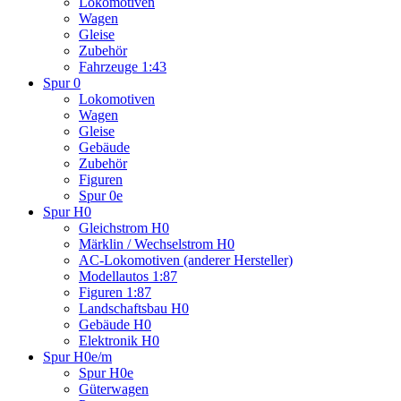
Lokomotiven
Wagen
Gleise
Zubehör
Fahrzeuge 1:43
Spur 0
Lokomotiven
Wagen
Gleise
Gebäude
Zubehör
Figuren
Spur 0e
Spur H0
Gleichstrom H0
Märklin / Wechselstrom H0
AC-Lokomotiven (anderer Hersteller)
Modellautos 1:87
Figuren 1:87
Landschaftsbau H0
Gebäude H0
Elektronik H0
Spur H0e/m
Spur H0e
Güterwagen