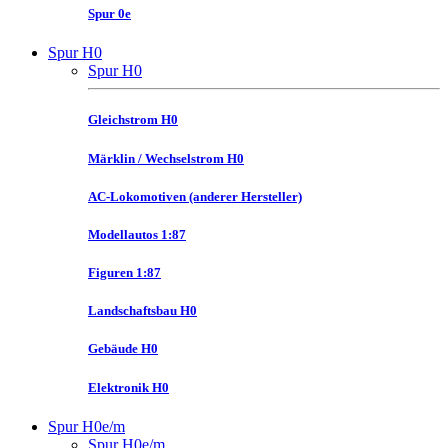
Spur 0e
Spur H0
Spur H0
Gleichstrom H0
Märklin / Wechselstrom H0
AC-Lokomotiven (anderer Hersteller)
Modellautos 1:87
Figuren 1:87
Landschaftsbau H0
Gebäude H0
Elektronik H0
Spur H0e/m
Spur H0e/m