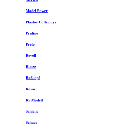
Model Power
Plastoy Collectoys
Praline
Prefo
Revell
Rietze
Roßkopf
Röwa
RS Modell
Schicht
Schuco