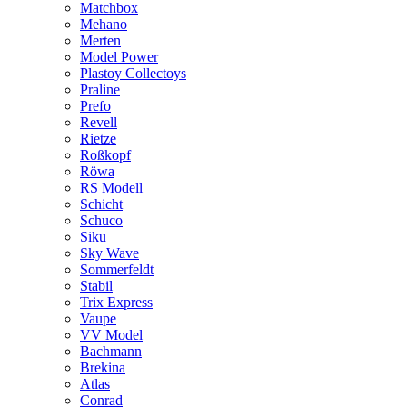
Matchbox
Mehano
Merten
Model Power
Plastoy Collectoys
Praline
Prefo
Revell
Rietze
Roßkopf
Röwa
RS Modell
Schicht
Schuco
Siku
Sky Wave
Sommerfeldt
Stabil
Trix Express
Vaupe
VV Model
Bachmann
Brekina
Atlas
Conrad