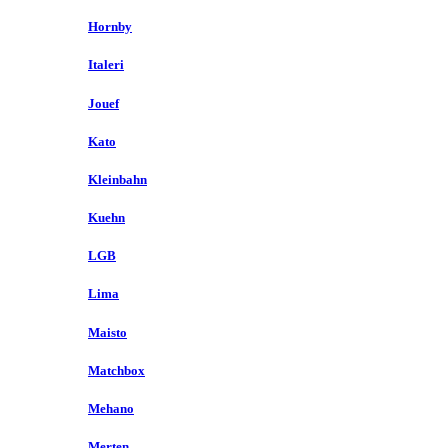
Hornby
Italeri
Jouef
Kato
Kleinbahn
Kuehn
LGB
Lima
Maisto
Matchbox
Mehano
Merten