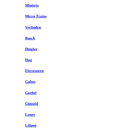
Minitrix
Micro Trains
Verlinden
Busch
Dingler
Hag
Electrotren
Gabor
Goebel
Gützold
Lauer
Liliput