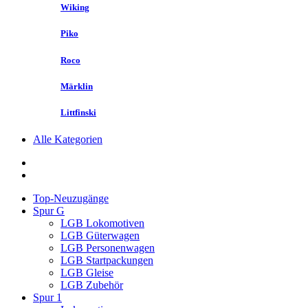
Wiking
Piko
Roco
Märklin
Littfinski
Alle Kategorien
Top-Neuzugänge
Spur G
LGB Lokomotiven
LGB Güterwagen
LGB Personenwagen
LGB Startpackungen
LGB Gleise
LGB Zubehör
Spur 1