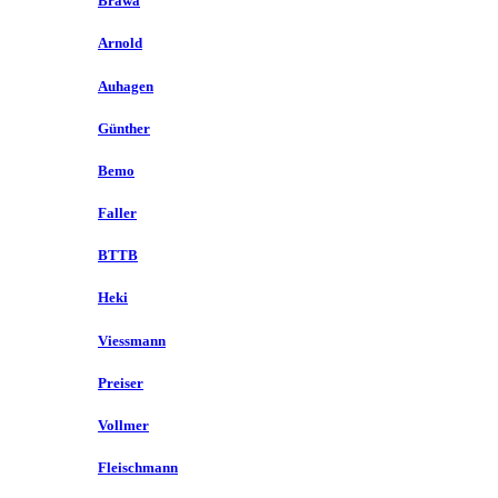
Brawa
Arnold
Auhagen
Günther
Bemo
Faller
BTTB
Heki
Viessmann
Preiser
Vollmer
Fleischmann