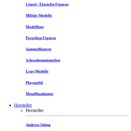
Lineol / Elastolin Figuren
Militär Modelle
Modellbau
Porzellan Figuren
Sammelfiguren
Schraubenmännchen
Lego Modelle
Playmobil
Metallbaukästen
Hersteller
Hersteller
Andreas Isking