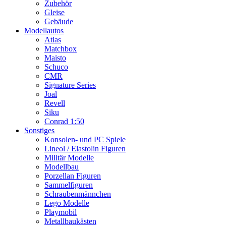
Zubehör
Gleise
Gebäude
Modellautos
Atlas
Matchbox
Maisto
Schuco
CMR
Signature Series
Joal
Revell
Siku
Conrad 1:50
Sonstiges
Konsolen- und PC Spiele
Lineol / Elastolin Figuren
Militär Modelle
Modellbau
Porzellan Figuren
Sammelfiguren
Schraubenmännchen
Lego Modelle
Playmobil
Metallbaukästen