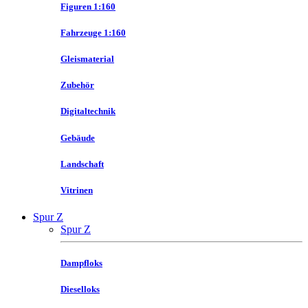
Figuren 1:160
Fahrzeuge 1:160
Gleismaterial
Zubehör
Digitaltechnik
Gebäude
Landschaft
Vitrinen
Spur Z
Spur Z
Dampfloks
Dieselloks