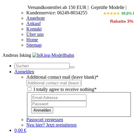
Versandkostenfrei ab 150 EUR
|
Geprüfte Modelle |
Kundenservice: 06249-8034255
★★★★★
99,8% 
Angebote
Rabatte 3%
Ankauf
Kontakt
Über uns
Home
Sitemap
Andreas Isking
Anmelden
Additional contact mail (leave blank)*
I totally agree to receive nothing*
Anmelden
Passwort vergessen
Neu hier? Jetzt registrieren
0,00 €