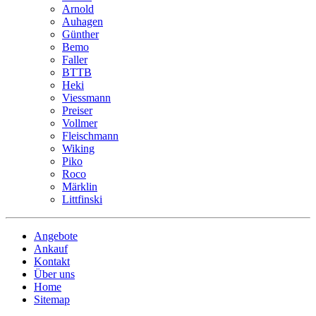
Arnold
Auhagen
Günther
Bemo
Faller
BTTB
Heki
Viessmann
Preiser
Vollmer
Fleischmann
Wiking
Piko
Roco
Märklin
Littfinski
Angebote
Ankauf
Kontakt
Über uns
Home
Sitemap