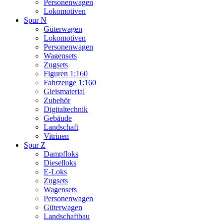
Personenwagen
Lokomotiven
Spur N
Güterwagen
Lokomotiven
Personenwagen
Wagensets
Zugsets
Figuren 1:160
Fahrzeuge 1:160
Gleismaterial
Zubehör
Digitaltechnik
Gebäude
Landschaft
Vitrinen
Spur Z
Dampfloks
Dieselloks
E-Loks
Zugsets
Wagensets
Personenwagen
Güterwagen
Landschaftbau