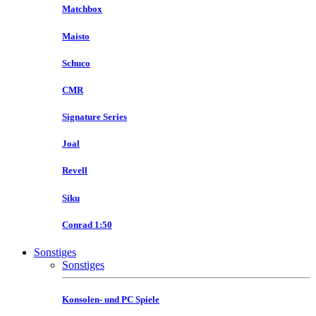
Matchbox
Maisto
Schuco
CMR
Signature Series
Joal
Revell
Siku
Conrad 1:50
Sonstiges
Sonstiges
Konsolen- und PC Spiele