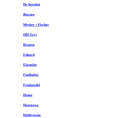
De Agostini
Burago
Merker + Fischer
DM-Toys
Dragon
Eduard
Elastolin
Faulhaber
Friulmodel
Hamo
Hasegawa
Hobbytrain