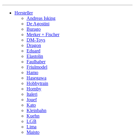
Hersteller
Andreas Isking
De Agostini
Burago
Merker + Fischer
DM-Toys
Dragon
Eduard
Elastolin
Faulhaber
Friulmodel
Hamo
Hasegawa
Hobbytrain
Hornby
Italeri
Jouef
Kato
Kleinbahn
Kuehn
LGB
Lima
Maisto