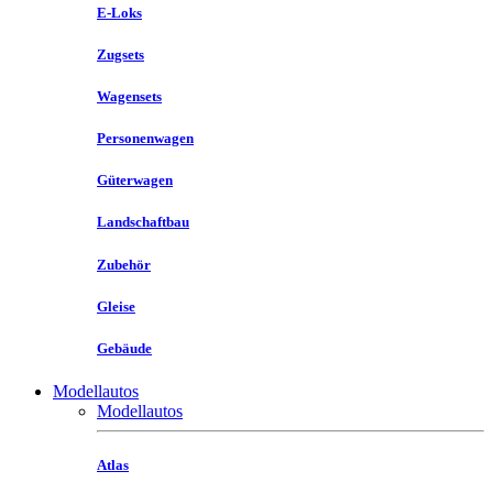
E-Loks
Zugsets
Wagensets
Personenwagen
Güterwagen
Landschaftbau
Zubehör
Gleise
Gebäude
Modellautos
Modellautos
Atlas