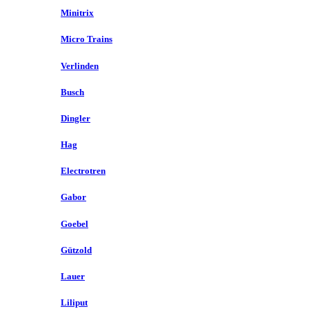
Minitrix
Micro Trains
Verlinden
Busch
Dingler
Hag
Electrotren
Gabor
Goebel
Gützold
Lauer
Liliput