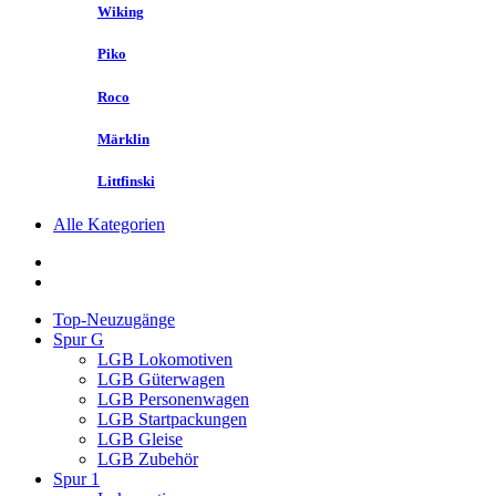
Wiking
Piko
Roco
Märklin
Littfinski
Alle Kategorien
Top-Neuzugänge
Spur G
LGB Lokomotiven
LGB Güterwagen
LGB Personenwagen
LGB Startpackungen
LGB Gleise
LGB Zubehör
Spur 1