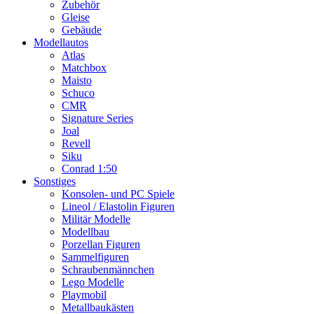
Zubehör
Gleise
Gebäude
Modellautos
Atlas
Matchbox
Maisto
Schuco
CMR
Signature Series
Joal
Revell
Siku
Conrad 1:50
Sonstiges
Konsolen- und PC Spiele
Lineol / Elastolin Figuren
Militär Modelle
Modellbau
Porzellan Figuren
Sammelfiguren
Schraubenmännchen
Lego Modelle
Playmobil
Metallbaukästen