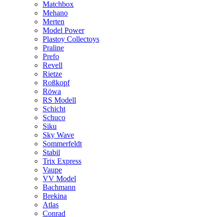
Matchbox
Mehano
Merten
Model Power
Plastoy Collectoys
Praline
Prefo
Revell
Rietze
Roßkopf
Röwa
RS Modell
Schicht
Schuco
Siku
Sky Wave
Sommerfeldt
Stabil
Trix Express
Vaupe
VV Model
Bachmann
Brekina
Atlas
Conrad