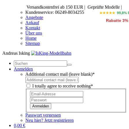
Versandkostenfrei ab 150 EUR
|
Geprüfte Modelle |
Kundenservice: 06249-8034255
★★★★★
99,8% 
Angebote
Rabatte 3%
Ankauf
Kontakt
Über uns
Home
Sitemap
Andreas Isking
Anmelden
Additional contact mail (leave blank)*
I totally agree to receive nothing*
Anmelden
Passwort vergessen
Neu hier? Jetzt registrieren
0,00 €