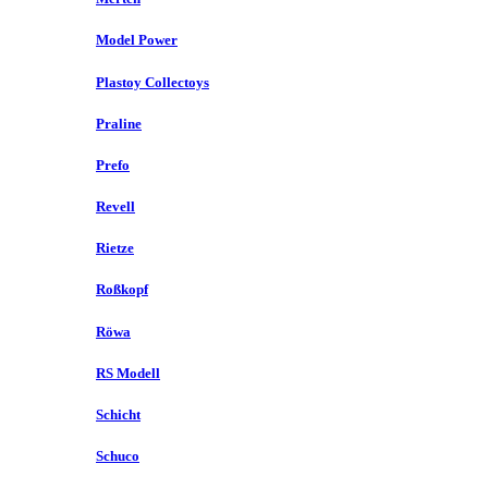
Model Power
Plastoy Collectoys
Praline
Prefo
Revell
Rietze
Roßkopf
Röwa
RS Modell
Schicht
Schuco