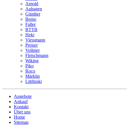
Arnold
Auhagen
Günther
Bemo
Faller
BTTB
Heki
Viessmann
Preiser
Vollmer
Fleischmann
Wiking
Piko
Roco
Märklin
Littfinski
Angebote
Ankauf
Kontakt
Über uns
Home
Sitemap