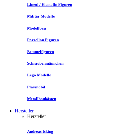
Lineol / Elastolin Figuren
Militär Modelle
Modellbau
Porzellan Figuren
Sammelfiguren
Schraubenmännchen
Lego Modelle
Playmobil
Metallbaukästen
Hersteller
Hersteller
Andreas Isking