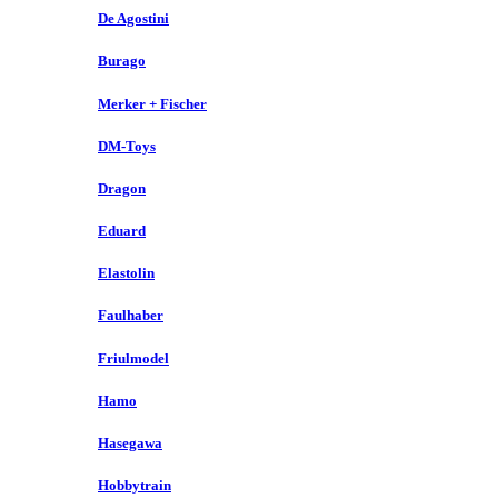
De Agostini
Burago
Merker + Fischer
DM-Toys
Dragon
Eduard
Elastolin
Faulhaber
Friulmodel
Hamo
Hasegawa
Hobbytrain