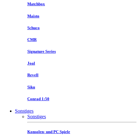
Matchbox
Maisto
Schuco
CMR
Signature Series
Joal
Revell
Siku
Conrad 1:50
Sonstiges
Sonstiges
Konsolen- und PC Spiele