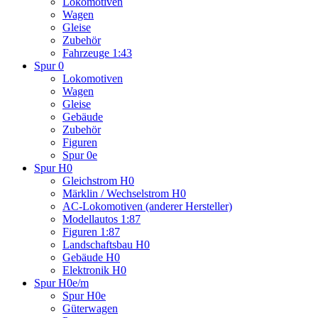
Lokomotiven
Wagen
Gleise
Zubehör
Fahrzeuge 1:43
Spur 0
Lokomotiven
Wagen
Gleise
Gebäude
Zubehör
Figuren
Spur 0e
Spur H0
Gleichstrom H0
Märklin / Wechselstrom H0
AC-Lokomotiven (anderer Hersteller)
Modellautos 1:87
Figuren 1:87
Landschaftsbau H0
Gebäude H0
Elektronik H0
Spur H0e/m
Spur H0e
Güterwagen