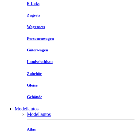
E-Loks
Zugsets
Wagensets
Personenwagen
Güterwagen
Landschaftbau
Zubehör
Gleise
Gebäude
Modellautos
Modellautos
Atlas