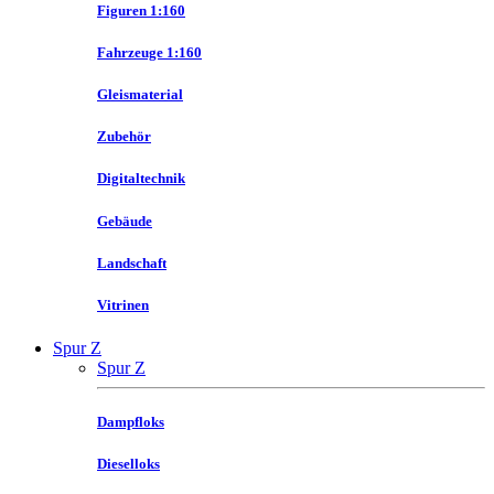
Figuren 1:160
Fahrzeuge 1:160
Gleismaterial
Zubehör
Digitaltechnik
Gebäude
Landschaft
Vitrinen
Spur Z
Spur Z
Dampfloks
Dieselloks