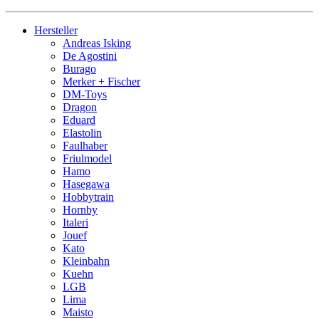
Hersteller
Andreas Isking
De Agostini
Burago
Merker + Fischer
DM-Toys
Dragon
Eduard
Elastolin
Faulhaber
Friulmodel
Hamo
Hasegawa
Hobbytrain
Hornby
Italeri
Jouef
Kato
Kleinbahn
Kuehn
LGB
Lima
Maisto