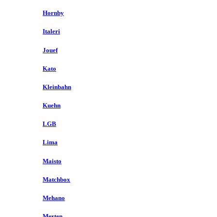
Hornby
Italeri
Jouef
Kato
Kleinbahn
Kuehn
LGB
Lima
Maisto
Matchbox
Mehano
Merten