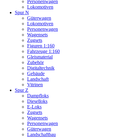
Personenwagen
Lokomotiven
Spur N
Güterwagen
Lokomotiven
Personenwagen
Wagensets
Zugsets
Figuren 1:160
Fahrzeuge 1:160
Gleismaterial
Zubehör
Digitaltechnik
Gebäude
Landschaft
Vitrinen
Spur Z
Dampfloks
Dieselloks
E-Loks
Zugsets
Wagensets
Personenwagen
Güterwagen
Landschaftbau