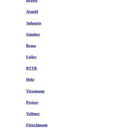
Brawa
Arnold
Auhagen
Günther
Bemo
Faller
BTTB
Heki
Viessmann
Preiser
Vollmer
Fleischmann