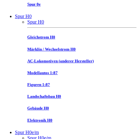
Spur 0e
Spur H0
Spur H0
Gleichstrom H0
Märklin / Wechselstrom H0
AC-Lokomotiven (anderer Hersteller)
Modellautos 1:87
Figuren 1:87
Landschaftsbau H0
Gebäude H0
Elektronik H0
Spur H0e/m
Spur H0e/m