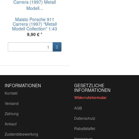
Maisto Porsche 911
Carrera (1997) "Metall
Modell Collection" 1:43
9,90 €
*
INFORMATIONEN
GESETZLICHE
INFORMATIONEN
Kontakt
Widerrufsformular
Versand
AGB
Zahlung
Datenschutz
Ankauf
Rabattstaffel
Zustandsbewertung
Impressum