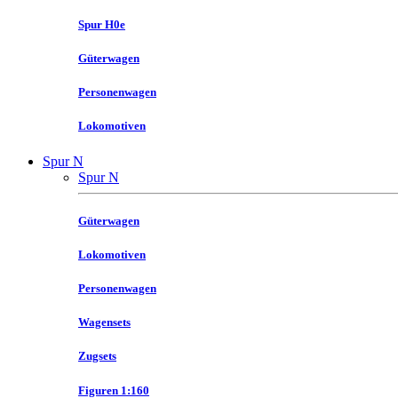
Spur H0e
Güterwagen
Personenwagen
Lokomotiven
Spur N
Spur N
Güterwagen
Lokomotiven
Personenwagen
Wagensets
Zugsets
Figuren 1:160