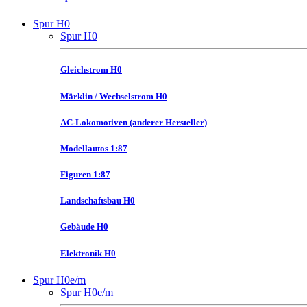
Spur H0
Spur H0
Gleichstrom H0
Märklin / Wechselstrom H0
AC-Lokomotiven (anderer Hersteller)
Modellautos 1:87
Figuren 1:87
Landschaftsbau H0
Gebäude H0
Elektronik H0
Spur H0e/m
Spur H0e/m