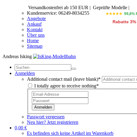
Versandkostenfrei ab 150 EUR
|
Geprüfte Modelle |
Kundenservice: 06249-8034255
★★★★★
99,8% 
Angebote
Rabatte 3%
Ankauf
Kontakt
Über uns
Home
Sitemap
Andreas Isking
Anmelden
Additional contact mail (leave blank)*
I totally agree to receive nothing*
Anmelden
Passwort vergessen
Neu hier? Jetzt registrieren
0,00 €
Es befinden sich keine Artikel im Warenkorb