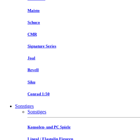
Maisto
Schuco
CMR
Signature Series
Joal
Revell
Siku
Conrad 1:50
Sonstiges
Sonstiges
Konsolen- und PC Spiele
Lineol / Elastolin Figuren