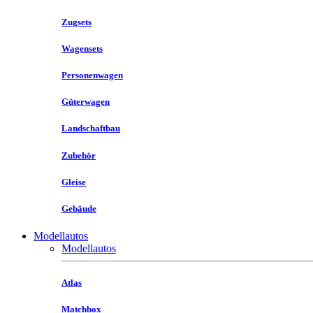
Zugsets
Wagensets
Personenwagen
Güterwagen
Landschaftbau
Zubehör
Gleise
Gebäude
Modellautos
Modellautos
Atlas
Matchbox