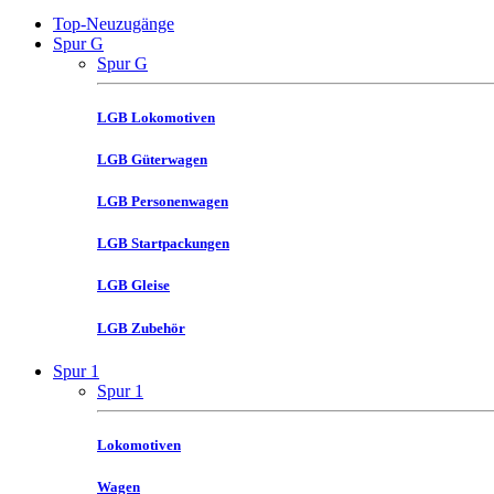
Top-Neuzugänge
Spur G
Spur G
LGB Lokomotiven
LGB Güterwagen
LGB Personenwagen
LGB Startpackungen
LGB Gleise
LGB Zubehör
Spur 1
Spur 1
Lokomotiven
Wagen