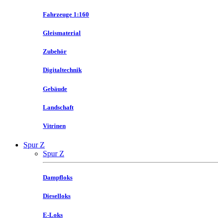
Fahrzeuge 1:160
Gleismaterial
Zubehör
Digitaltechnik
Gebäude
Landschaft
Vitrinen
Spur Z
Spur Z
Dampfloks
Dieselloks
E-Loks