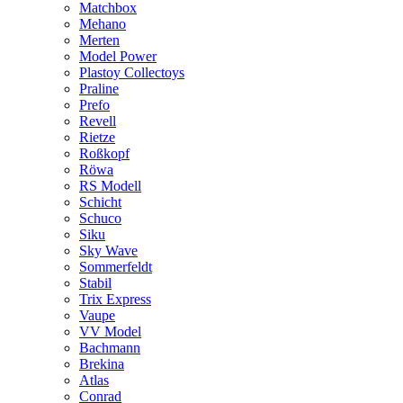
Matchbox
Mehano
Merten
Model Power
Plastoy Collectoys
Praline
Prefo
Revell
Rietze
Roßkopf
Röwa
RS Modell
Schicht
Schuco
Siku
Sky Wave
Sommerfeldt
Stabil
Trix Express
Vaupe
VV Model
Bachmann
Brekina
Atlas
Conrad