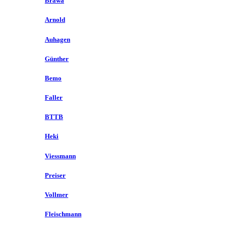
Brawa
Arnold
Auhagen
Günther
Bemo
Faller
BTTB
Heki
Viessmann
Preiser
Vollmer
Fleischmann