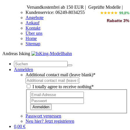
Versandkostenfrei ab 150 EUR
|
Geprüfte Modelle |
Kundenservice: 06249-8034255
★★★★★
99,8%
Angebote
Rabatte 3%
Ankauf
Kontakt
Über uns
Home
Sitemap
Andreas Isking
Anmelden
Additional contact mail (leave blank)*
I totally agree to receive nothing*
Anmelden
Passwort vergessen
Neu hier? Jetzt registrieren
0,00 €