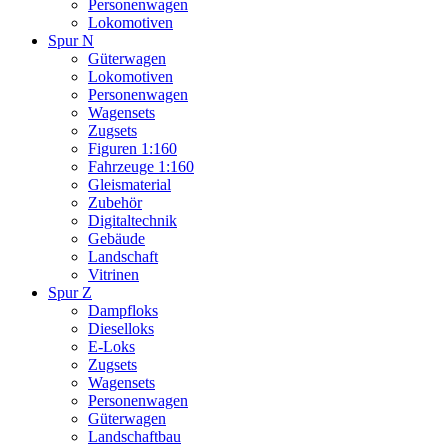
Personenwagen
Lokomotiven
Spur N
Güterwagen
Lokomotiven
Personenwagen
Wagensets
Zugsets
Figuren 1:160
Fahrzeuge 1:160
Gleismaterial
Zubehör
Digitaltechnik
Gebäude
Landschaft
Vitrinen
Spur Z
Dampfloks
Dieselloks
E-Loks
Zugsets
Wagensets
Personenwagen
Güterwagen
Landschaftbau