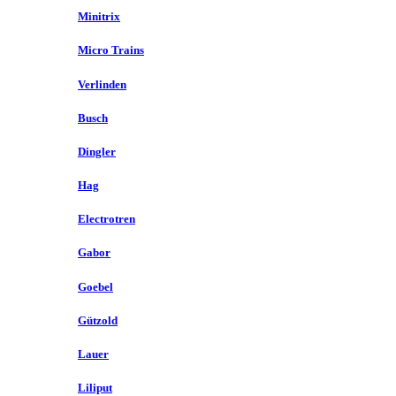
Minitrix
Micro Trains
Verlinden
Busch
Dingler
Hag
Electrotren
Gabor
Goebel
Gützold
Lauer
Liliput