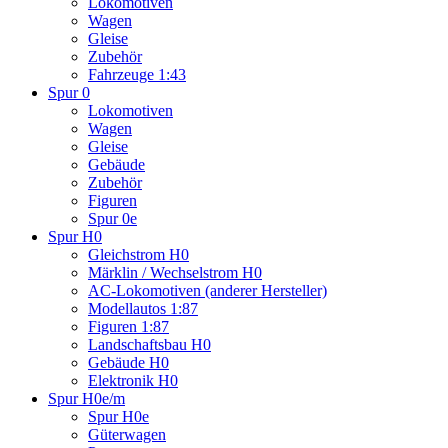
Lokomotiven
Wagen
Gleise
Zubehör
Fahrzeuge 1:43
Spur 0
Lokomotiven
Wagen
Gleise
Gebäude
Zubehör
Figuren
Spur 0e
Spur H0
Gleichstrom H0
Märklin / Wechselstrom H0
AC-Lokomotiven (anderer Hersteller)
Modellautos 1:87
Figuren 1:87
Landschaftsbau H0
Gebäude H0
Elektronik H0
Spur H0e/m
Spur H0e
Güterwagen