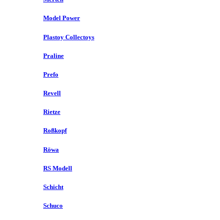
Model Power
Plastoy Collectoys
Praline
Prefo
Revell
Rietze
Roßkopf
Röwa
RS Modell
Schicht
Schuco