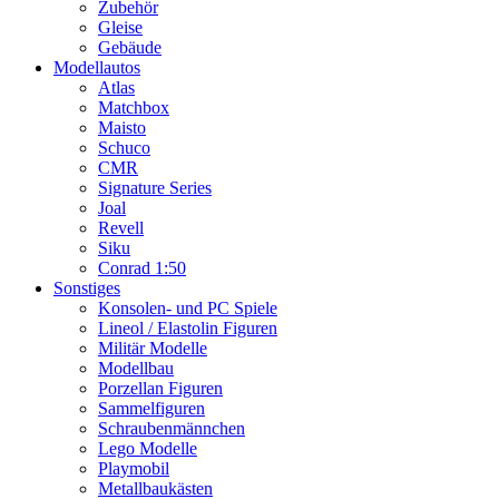
Zubehör
Gleise
Gebäude
Modellautos
Atlas
Matchbox
Maisto
Schuco
CMR
Signature Series
Joal
Revell
Siku
Conrad 1:50
Sonstiges
Konsolen- und PC Spiele
Lineol / Elastolin Figuren
Militär Modelle
Modellbau
Porzellan Figuren
Sammelfiguren
Schraubenmännchen
Lego Modelle
Playmobil
Metallbaukästen