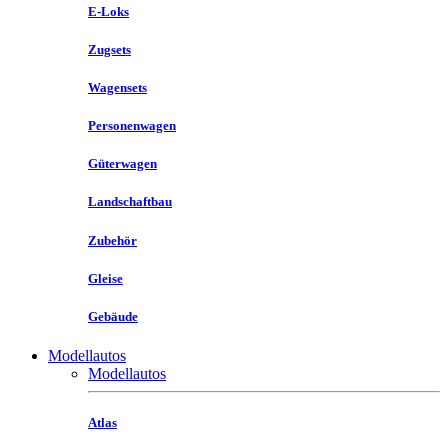
E-Loks
Zugsets
Wagensets
Personenwagen
Güterwagen
Landschaftbau
Zubehör
Gleise
Gebäude
Modellautos
Modellautos
Atlas