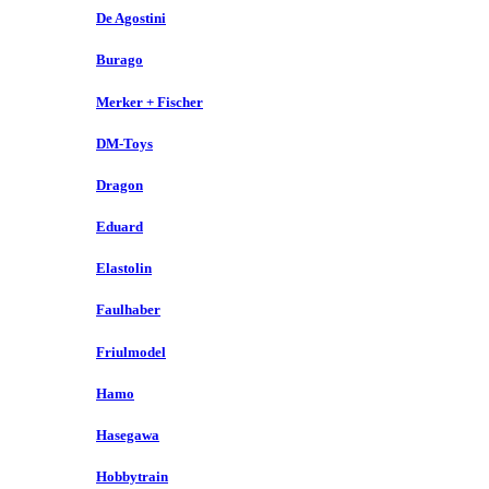
De Agostini
Burago
Merker + Fischer
DM-Toys
Dragon
Eduard
Elastolin
Faulhaber
Friulmodel
Hamo
Hasegawa
Hobbytrain