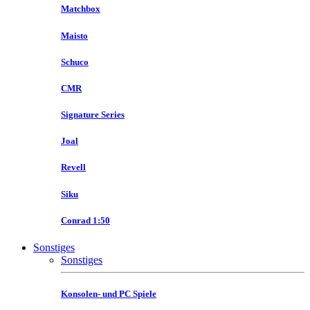
Matchbox
Maisto
Schuco
CMR
Signature Series
Joal
Revell
Siku
Conrad 1:50
Sonstiges
Sonstiges
Konsolen- und PC Spiele