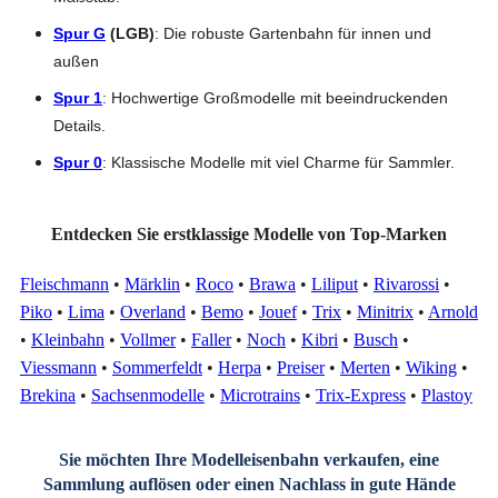
Spur G
(LGB)
: Die robuste Gartenbahn für innen und
außen
Spur 1
: Hochwertige Großmodelle mit beeindruckenden
Details.
Spur 0
: Klassische Modelle mit viel Charme für Sammler.
Entdecken Sie erstklassige Modelle von Top-Marken
Fleischmann
•
Märklin
•
Roco
•
Brawa
•
Liliput
•
Rivarossi
•
Piko
•
Lima
•
Overland
•
Bemo
•
Jouef
•
Trix
•
Minitrix
•
Arnold
•
Kleinbahn
•
Vollmer
•
Faller
•
Noch
•
Kibri
•
Busch
•
Viessmann
•
Sommerfeldt
•
Herpa
•
Preiser
•
Merten
•
Wiking
•
Brekina
•
Sachsenmodelle
•
Microtrains
•
Trix-Express
•
Plastoy
Sie möchten Ihre Modelleisenbahn verkaufen, eine
Sammlung auflösen oder einen Nachlass in gute Hände