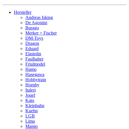
Hersteller
Andreas Isking
De Agostini
Burago
Merker + Fischer
DM-Toys
Dragon
Eduard
Elastolin
Faulhaber
Friulmodel
Hamo
Hasegawa
Hobbytrain
Hornby
Italeri
Jouef
Kato
Kleinbahn
Kuehn
LGB
Lima
Maisto