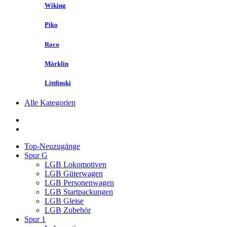
Wiking
Piko
Roco
Märklin
Littfinski
Alle Kategorien
Top-Neuzugänge
Spur G
LGB Lokomotiven
LGB Güterwagen
LGB Personenwagen
LGB Startpackungen
LGB Gleise
LGB Zubehör
Spur 1