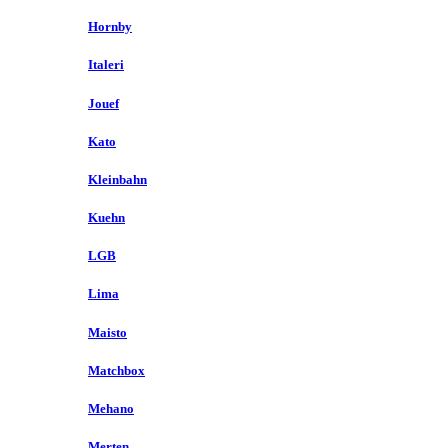
Hornby
Italeri
Jouef
Kato
Kleinbahn
Kuehn
LGB
Lima
Maisto
Matchbox
Mehano
Merten