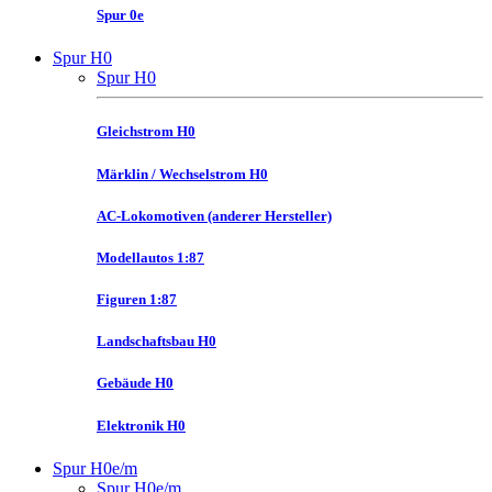
Spur 0e
Spur H0
Spur H0
Gleichstrom H0
Märklin / Wechselstrom H0
AC-Lokomotiven (anderer Hersteller)
Modellautos 1:87
Figuren 1:87
Landschaftsbau H0
Gebäude H0
Elektronik H0
Spur H0e/m
Spur H0e/m