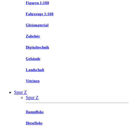
Figuren 1:160
Fahrzeuge 1:160
Gleismaterial
Zubehör
Digitaltechnik
Gebäude
Landschaft
Vitrinen
Spur Z
Spur Z
Dampfloks
Dieselloks