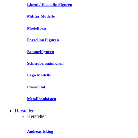
Lineol / Elastolin Figuren
Militär Modelle
Modellbau
Porzellan Figuren
Sammelfiguren
Schraubenmännchen
Lego Modelle
Playmobil
Metallbaukästen
Hersteller
Hersteller
Andreas Isking