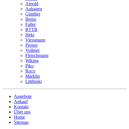
Arnold
Auhagen
Günther
Bemo
Faller
BTTB
Heki
Viessmann
Preiser
Vollmer
Fleischmann
Wiking
Piko
Roco
Märklin
Littfinski
Angebote
Ankauf
Kontakt
Über uns
Home
Sitemap