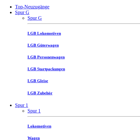
Top-Neuzugänge
Spur G
Spur G
LGB Lokomotiven
LGB Güterwagen
LGB Personenwagen
LGB Startpackungen
LGB Gleise
LGB Zubehör
Spur 1
Spur 1
Lokomotiven
Wagen