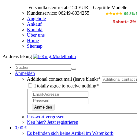
Versandkostenfrei ab 150 EUR
|
Geprüfte Modelle |
Kundenservice: 06249-8034255
★★★★★
99,8% 
Angebote
Rabatte 3%
Ankauf
Kontakt
Über uns
Home
Sitemap
Andreas Isking
Anmelden
Additional contact mail (leave blank)*
I totally agree to receive nothing*
Anmelden
Passwort vergessen
Neu hier? Jetzt registrieren
0,00 €
Es befinden sich keine Artikel im Warenkorb