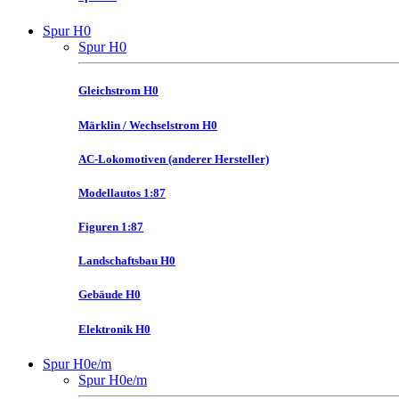
Spur H0
Spur H0
Gleichstrom H0
Märklin / Wechselstrom H0
AC-Lokomotiven (anderer Hersteller)
Modellautos 1:87
Figuren 1:87
Landschaftsbau H0
Gebäude H0
Elektronik H0
Spur H0e/m
Spur H0e/m