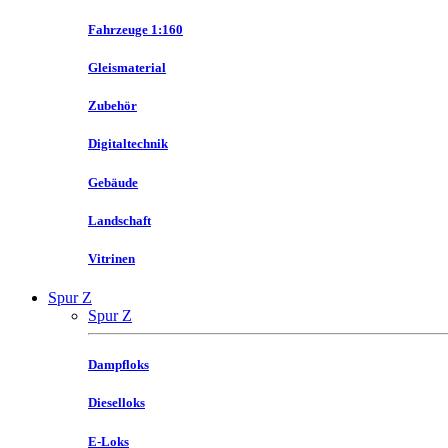
Fahrzeuge 1:160
Gleismaterial
Zubehör
Digitaltechnik
Gebäude
Landschaft
Vitrinen
Spur Z
Spur Z
Dampfloks
Dieselloks
E-Loks