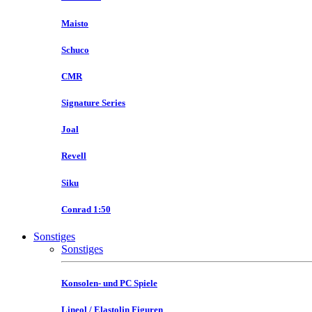
Maisto
Schuco
CMR
Signature Series
Joal
Revell
Siku
Conrad 1:50
Sonstiges
Sonstiges
Konsolen- und PC Spiele
Lineol / Elastolin Figuren