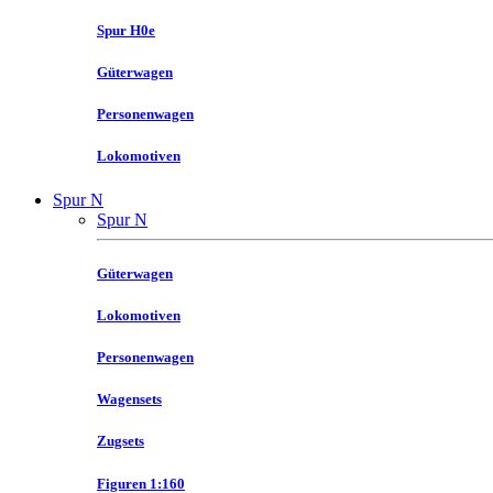
Spur H0e
Güterwagen
Personenwagen
Lokomotiven
Spur N
Spur N
Güterwagen
Lokomotiven
Personenwagen
Wagensets
Zugsets
Figuren 1:160