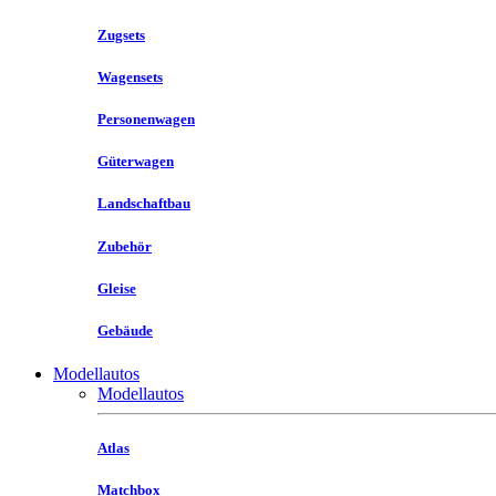
Zugsets
Wagensets
Personenwagen
Güterwagen
Landschaftbau
Zubehör
Gleise
Gebäude
Modellautos
Modellautos
Atlas
Matchbox