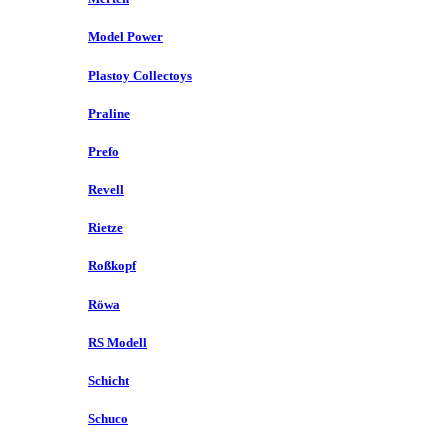
Model Power
Plastoy Collectoys
Praline
Prefo
Revell
Rietze
Roßkopf
Röwa
RS Modell
Schicht
Schuco