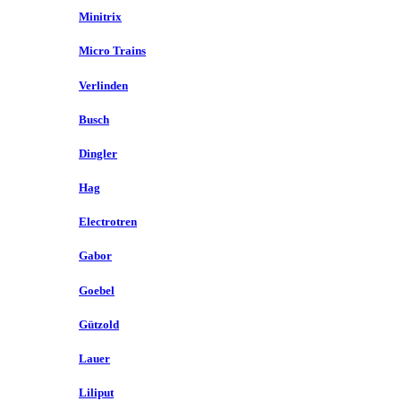
Minitrix
Micro Trains
Verlinden
Busch
Dingler
Hag
Electrotren
Gabor
Goebel
Gützold
Lauer
Liliput