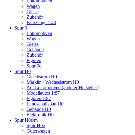
Lokomotiven
Wagen
Gleise
Zubehör
Fahrzeuge 1:43
Spur 0
Lokomotiven
Wagen
Gleise
Gebäude
Zubehör
Figuren
Spur 0e
Spur H0
Gleichstrom H0
Märklin / Wechselstrom H0
AC-Lokomotiven (anderer Hersteller)
Modellautos 1:87
Figuren 1:87
Landschaftsbau H0
Gebäude H0
Elektronik H0
Spur H0e/m
Spur H0e
Güterwagen