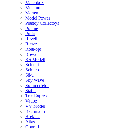
Matchbox
Mehano
Merten
Model Power
Plastoy Collectoys
Praline
Prefo
Revell
Rietze
Roßkopf
Röwa
RS Modell
Schicht
Schuco
Siku
Sky Wave
Sommerfeldt
Stabil
Trix Express
Vaupe
VV Model
Bachmann
Brekina
Atlas
Conrad