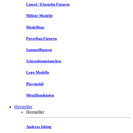
Lineol / Elastolin Figuren
Militär Modelle
Modellbau
Porzellan Figuren
Sammelfiguren
Schraubenmännchen
Lego Modelle
Playmobil
Metallbaukästen
Hersteller
Hersteller
Andreas Isking