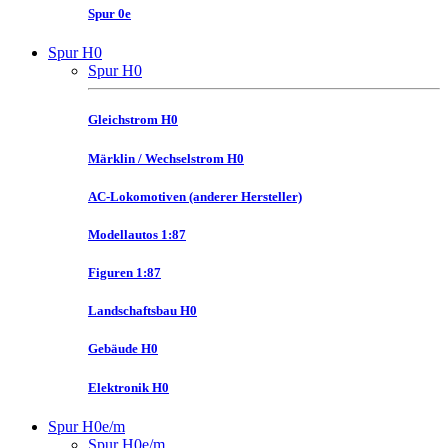
Spur 0e
Spur H0
Spur H0
Gleichstrom H0
Märklin / Wechselstrom H0
AC-Lokomotiven (anderer Hersteller)
Modellautos 1:87
Figuren 1:87
Landschaftsbau H0
Gebäude H0
Elektronik H0
Spur H0e/m
Spur H0e/m