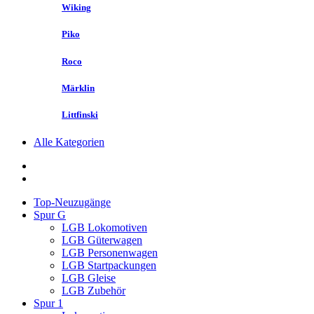
Wiking
Piko
Roco
Märklin
Littfinski
Alle Kategorien
Top-Neuzugänge
Spur G
LGB Lokomotiven
LGB Güterwagen
LGB Personenwagen
LGB Startpackungen
LGB Gleise
LGB Zubehör
Spur 1