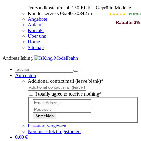
Versandkostenfrei ab 150 EUR
|
Geprüfte Modelle |
Kundenservice: 06249-8034255
★★★★★
99,8% 
Angebote
Rabatte 3%
Ankauf
Kontakt
Über uns
Home
Sitemap
Andreas Isking
Anmelden
Additional contact mail (leave blank)*
I totally agree to receive nothing*
Anmelden
Passwort vergessen
Neu hier? Jetzt registrieren
0,00 €