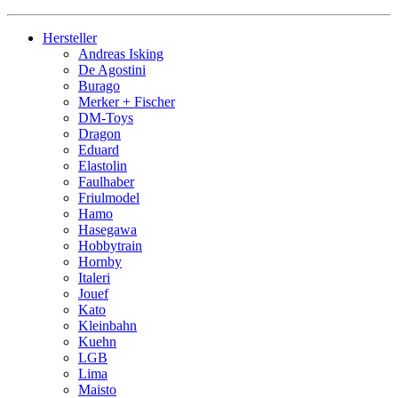
Hersteller
Andreas Isking
De Agostini
Burago
Merker + Fischer
DM-Toys
Dragon
Eduard
Elastolin
Faulhaber
Friulmodel
Hamo
Hasegawa
Hobbytrain
Hornby
Italeri
Jouef
Kato
Kleinbahn
Kuehn
LGB
Lima
Maisto