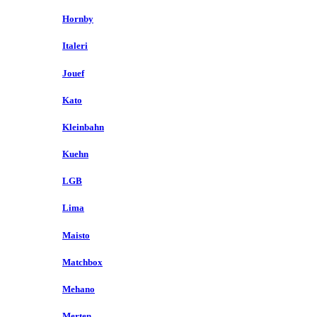
Hornby
Italeri
Jouef
Kato
Kleinbahn
Kuehn
LGB
Lima
Maisto
Matchbox
Mehano
Merten