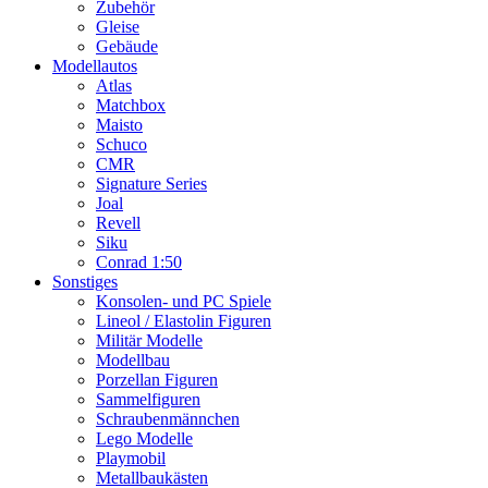
Zubehör
Gleise
Gebäude
Modellautos
Atlas
Matchbox
Maisto
Schuco
CMR
Signature Series
Joal
Revell
Siku
Conrad 1:50
Sonstiges
Konsolen- und PC Spiele
Lineol / Elastolin Figuren
Militär Modelle
Modellbau
Porzellan Figuren
Sammelfiguren
Schraubenmännchen
Lego Modelle
Playmobil
Metallbaukästen