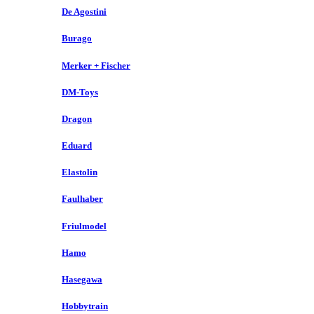
De Agostini
Burago
Merker + Fischer
DM-Toys
Dragon
Eduard
Elastolin
Faulhaber
Friulmodel
Hamo
Hasegawa
Hobbytrain