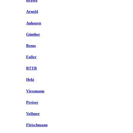
Brawa
Arnold
Auhagen
Günther
Bemo
Faller
BTTB
Heki
Viessmann
Preiser
Vollmer
Fleischmann