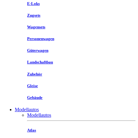
E-Loks
Zugsets
Wagensets
Personenwagen
Güterwagen
Landschaftbau
Zubehör
Gleise
Gebäude
Modellautos
Modellautos
Atlas