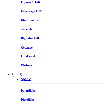
Figuren 1:160
Fahrzeuge 1:160
Gleismaterial
Zubehör
Digitaltechnik
Gebäude
Landschaft
Vitrinen
Spur Z
Spur Z
Dampfloks
Dieselloks