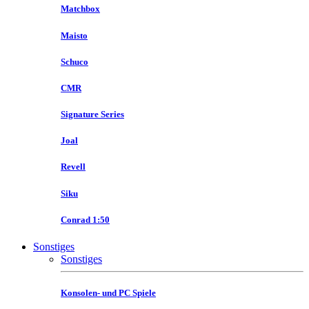
Matchbox
Maisto
Schuco
CMR
Signature Series
Joal
Revell
Siku
Conrad 1:50
Sonstiges
Sonstiges
Konsolen- und PC Spiele