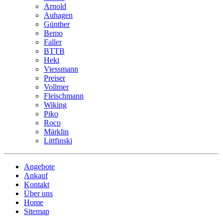
Arnold
Auhagen
Günther
Bemo
Faller
BTTB
Heki
Viessmann
Preiser
Vollmer
Fleischmann
Wiking
Piko
Roco
Märklin
Littfinski
Angebote
Ankauf
Kontakt
Über uns
Home
Sitemap