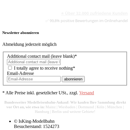
⭐ Über 32.000 zufriedene Kunden
✅ 99,8% positive Bewertungen im Onlinehandel
Newsletter abonnieren
Abmeldung jederzeit möglich
Additional contact mail (leave blank)*
I totally agree to receive nothing*
Email-Adresse
abonnieren
*
Alle Preise inkl. gesetzlicher USt., zzgl.
Versand
Bundesweiter Modelleisenbahn-Ankauf: Wir kaufen Ihre Sammlung direkt
vor Ort an, wie etwa in:
Mainz
|
Wiesbaden
|
Dortmund
|
Köln
|
München
|
Hamburg
|
Berlin
und weitere Gebiete!
© IsKing-Modellbahn
Besucherstand: 1524273