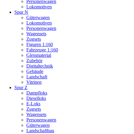
Personenwagen
Lokomotiven
Spur N
Güterwagen
Lokomotiven
Personenwagen
Wagensets
Zugsets
Figuren 1:160
Fahrzeuge 1:160
Gleismaterial
Zubehör
Digitaltechnik
Gebäude
Landschaft
Vitrinen
Spur Z
Dampfloks
Dieselloks
E-Loks
Zugsets
Wagensets
Personenwagen
Güterwagen
Landschaftbau