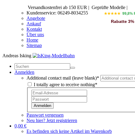
Versandkostenfrei ab 150 EUR
|
Geprüfte Modelle |
Kundenservice: 06249-8034255
★★★★★
99,8% 
Angebote
Rabatte 3%
Ankauf
Kontakt
Über uns
Home
Sitemap
Andreas Isking
Anmelden
Additional contact mail (leave blank)*
I totally agree to receive nothing*
Anmelden
Passwort vergessen
Neu hier? Jetzt registrieren
0,00 €
Es befinden sich keine Artikel im Warenkorb