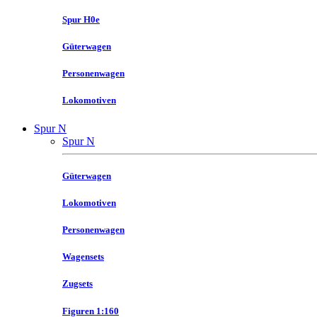
Spur H0e
Güterwagen
Personenwagen
Lokomotiven
Spur N
Spur N
Güterwagen
Lokomotiven
Personenwagen
Wagensets
Zugsets
Figuren 1:160