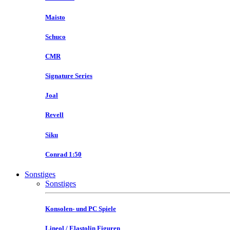
Maisto
Schuco
CMR
Signature Series
Joal
Revell
Siku
Conrad 1:50
Sonstiges
Sonstiges
Konsolen- und PC Spiele
Lineol / Elastolin Figuren