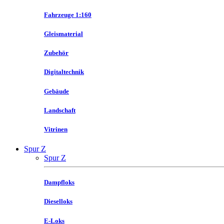
Fahrzeuge 1:160
Gleismaterial
Zubehör
Digitaltechnik
Gebäude
Landschaft
Vitrinen
Spur Z
Spur Z
Dampfloks
Dieselloks
E-Loks