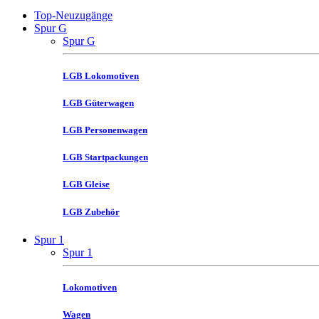
Top-Neuzugänge
Spur G
Spur G
LGB Lokomotiven
LGB Güterwagen
LGB Personenwagen
LGB Startpackungen
LGB Gleise
LGB Zubehör
Spur 1
Spur 1
Lokomotiven
Wagen