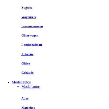
Zugsets
Wagensets
Personenwagen
Güterwagen
Landschaftbau
Zubehör
Gleise
Gebäude
Modellautos
Modellautos
Atlas
Matchbox