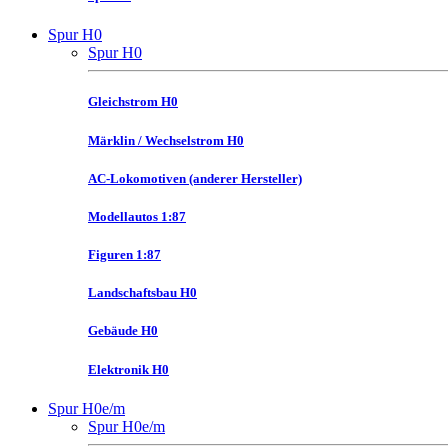
Spur H0
Spur H0
Gleichstrom H0
Märklin / Wechselstrom H0
AC-Lokomotiven (anderer Hersteller)
Modellautos 1:87
Figuren 1:87
Landschaftsbau H0
Gebäude H0
Elektronik H0
Spur H0e/m
Spur H0e/m