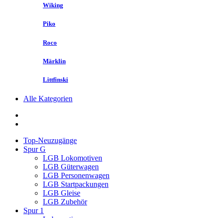
Wiking
Piko
Roco
Märklin
Littfinski
Alle Kategorien
Top-Neuzugänge
Spur G
LGB Lokomotiven
LGB Güterwagen
LGB Personenwagen
LGB Startpackungen
LGB Gleise
LGB Zubehör
Spur 1