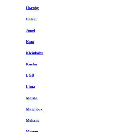
Hornby
Italeri
Jouef
Kato
Kleinbahn
Kuehn
LGB
Lima
Maisto
Matchbox
Mehano
Merten