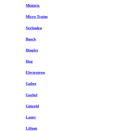
Minitrix
Micro Trains
Verlinden
Busch
Dingler
Hag
Electrotren
Gabor
Goebel
Gützold
Lauer
Liliput