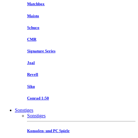
Matchbox
Maisto
Schuco
CMR
Signature Series
Joal
Revell
Siku
Conrad 1:50
Sonstiges
Sonstiges
Konsolen- und PC Spiele