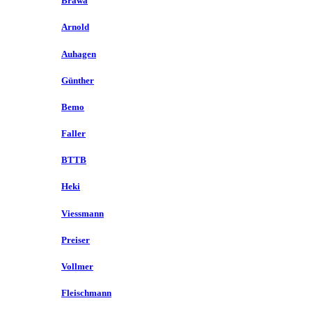
Brawa
Arnold
Auhagen
Günther
Bemo
Faller
BTTB
Heki
Viessmann
Preiser
Vollmer
Fleischmann