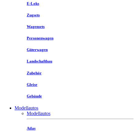
E-Loks
Zugsets
Wagensets
Personenwagen
Güterwagen
Landschaftbau
Zubehör
Gleise
Gebäude
Modellautos
Modellautos
Atlas