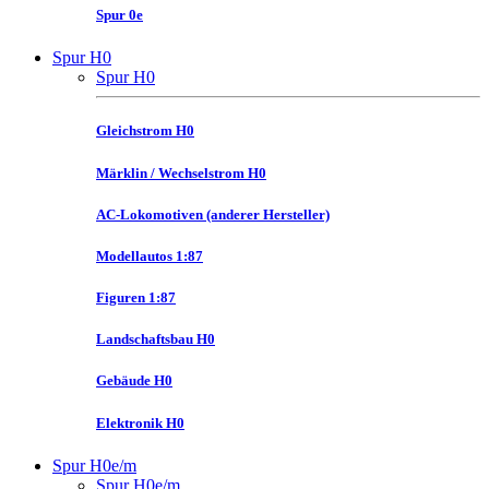
Spur 0e
Spur H0
Spur H0
Gleichstrom H0
Märklin / Wechselstrom H0
AC-Lokomotiven (anderer Hersteller)
Modellautos 1:87
Figuren 1:87
Landschaftsbau H0
Gebäude H0
Elektronik H0
Spur H0e/m
Spur H0e/m