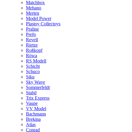
Matchbox
Mehano
Merten
Model Power
Plastoy Collectoys
Praline
Prefo
Revell
Rietze
Roßkopf
Röwa
RS Modell
Schicht
Schuco
Siku
Sky Wave
Sommerfeldt
Stabil
Trix Express
Vaupe
VV Model
Bachmann
Brekina
Atlas
Conrad