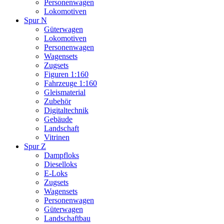
Personenwagen
Lokomotiven
Spur N
Güterwagen
Lokomotiven
Personenwagen
Wagensets
Zugsets
Figuren 1:160
Fahrzeuge 1:160
Gleismaterial
Zubehör
Digitaltechnik
Gebäude
Landschaft
Vitrinen
Spur Z
Dampfloks
Dieselloks
E-Loks
Zugsets
Wagensets
Personenwagen
Güterwagen
Landschaftbau