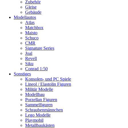
Zubehör
Gleise
Gebäude
Modellautos
Atlas
Matchbox
Maisto
Schuco
CMR
Signature Series
Joal
Revell
Siku
Conrad 1:50
Sonstiges
Konsolen- und PC Spiele
Lineol / Elastolin Figuren
Militär Modelle
Modellbau
Porzellan Figuren
Sammelfiguren
Schraubenmännchen
Lego Modelle
Playmobil
Metallbaukästen