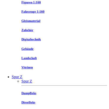
Figuren 1:160
Fahrzeuge 1:160
Gleismaterial
Zubehör
Digitaltechnik
Gebäude
Landschaft
Vitrinen
Spur Z
Spur Z
Dampfloks
Dieselloks