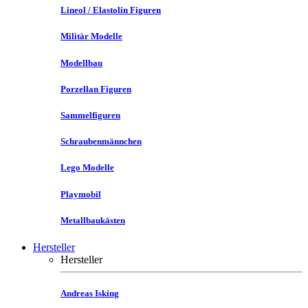
Lineol / Elastolin Figuren
Militär Modelle
Modellbau
Porzellan Figuren
Sammelfiguren
Schraubenmännchen
Lego Modelle
Playmobil
Metallbaukästen
Hersteller
Hersteller
Andreas Isking