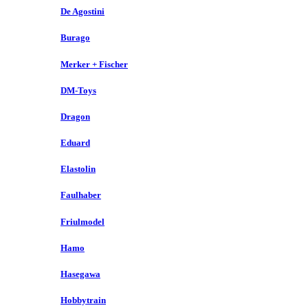
De Agostini
Burago
Merker + Fischer
DM-Toys
Dragon
Eduard
Elastolin
Faulhaber
Friulmodel
Hamo
Hasegawa
Hobbytrain