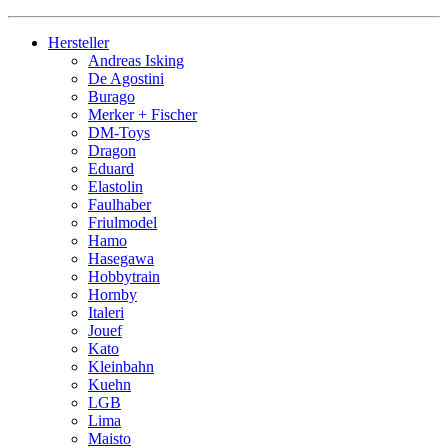
Hersteller
Andreas Isking
De Agostini
Burago
Merker + Fischer
DM-Toys
Dragon
Eduard
Elastolin
Faulhaber
Friulmodel
Hamo
Hasegawa
Hobbytrain
Hornby
Italeri
Jouef
Kato
Kleinbahn
Kuehn
LGB
Lima
Maisto