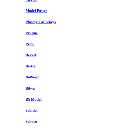
Model Power
Plastoy Collectoys
Praline
Prefo
Revell
Rietze
Roßkopf
Röwa
RS Modell
Schicht
Schuco