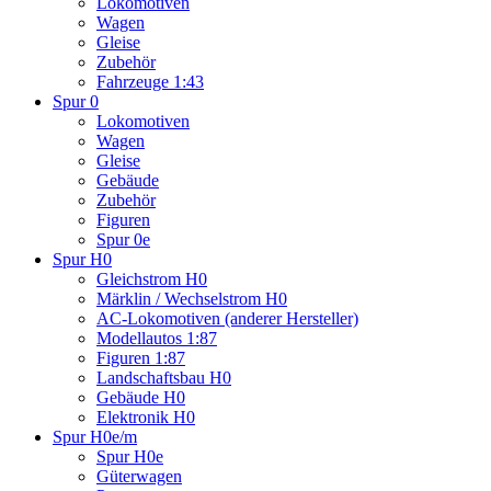
Lokomotiven
Wagen
Gleise
Zubehör
Fahrzeuge 1:43
Spur 0
Lokomotiven
Wagen
Gleise
Gebäude
Zubehör
Figuren
Spur 0e
Spur H0
Gleichstrom H0
Märklin / Wechselstrom H0
AC-Lokomotiven (anderer Hersteller)
Modellautos 1:87
Figuren 1:87
Landschaftsbau H0
Gebäude H0
Elektronik H0
Spur H0e/m
Spur H0e
Güterwagen