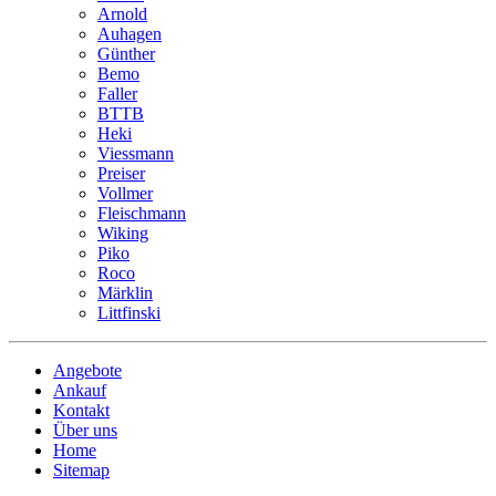
Arnold
Auhagen
Günther
Bemo
Faller
BTTB
Heki
Viessmann
Preiser
Vollmer
Fleischmann
Wiking
Piko
Roco
Märklin
Littfinski
Angebote
Ankauf
Kontakt
Über uns
Home
Sitemap