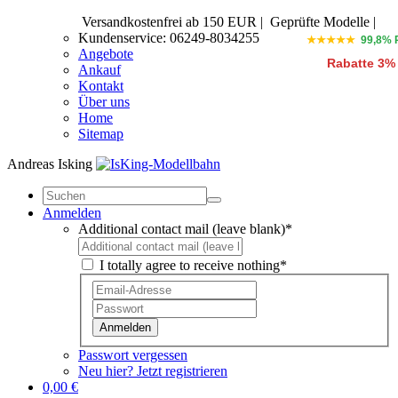
Versandkostenfrei ab 150 EUR
|
Geprüfte Modelle |
Kundenservice: 06249-8034255
★★★★★
99,8% 
Angebote
Rabatte 3%
Ankauf
Kontakt
Über uns
Home
Sitemap
Andreas Isking
Anmelden
Additional contact mail (leave blank)*
I totally agree to receive nothing*
Anmelden
Passwort vergessen
Neu hier? Jetzt registrieren
0,00 €