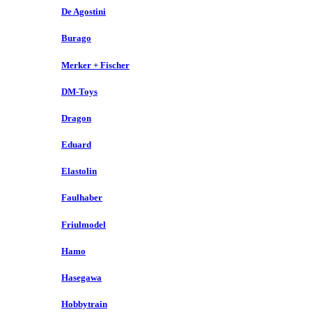
De Agostini
Burago
Merker + Fischer
DM-Toys
Dragon
Eduard
Elastolin
Faulhaber
Friulmodel
Hamo
Hasegawa
Hobbytrain