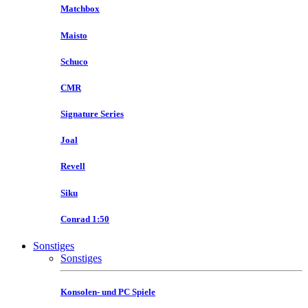
Matchbox
Maisto
Schuco
CMR
Signature Series
Joal
Revell
Siku
Conrad 1:50
Sonstiges
Sonstiges
Konsolen- und PC Spiele