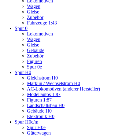
Lokomotiven
Wagen
Gleise
Zubehör
Fahrzeuge 1:43
Spur 0
Lokomotiven
Wagen
Gleise
Gebäude
Zubehör
Figuren
Spur 0e
Spur H0
Gleichstrom H0
Märklin / Wechselstrom H0
AC-Lokomotiven (anderer Hersteller)
Modellautos 1:87
Figuren 1:87
Landschaftsbau H0
Gebäude H0
Elektronik H0
Spur H0e/m
Spur H0e
Güterwagen