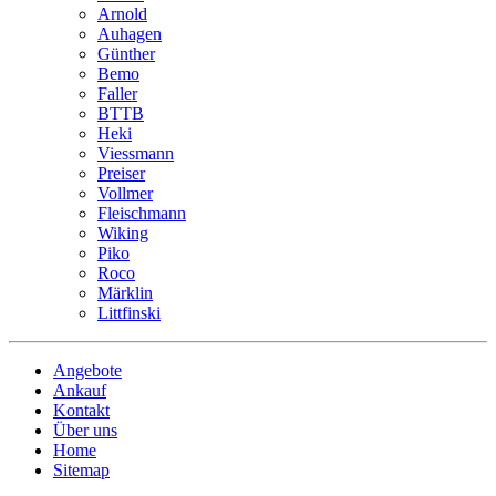
Arnold
Auhagen
Günther
Bemo
Faller
BTTB
Heki
Viessmann
Preiser
Vollmer
Fleischmann
Wiking
Piko
Roco
Märklin
Littfinski
Angebote
Ankauf
Kontakt
Über uns
Home
Sitemap