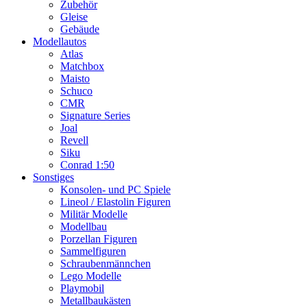
Zubehör
Gleise
Gebäude
Modellautos
Atlas
Matchbox
Maisto
Schuco
CMR
Signature Series
Joal
Revell
Siku
Conrad 1:50
Sonstiges
Konsolen- und PC Spiele
Lineol / Elastolin Figuren
Militär Modelle
Modellbau
Porzellan Figuren
Sammelfiguren
Schraubenmännchen
Lego Modelle
Playmobil
Metallbaukästen