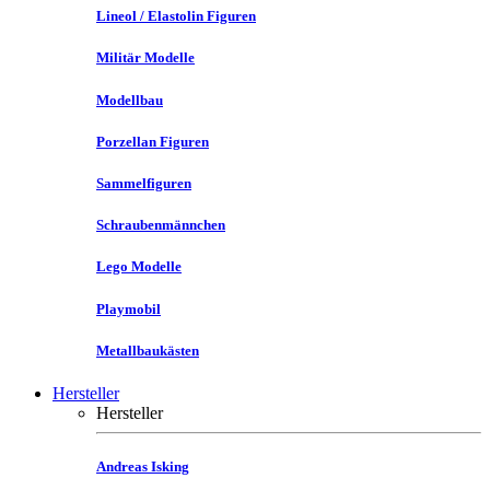
Lineol / Elastolin Figuren
Militär Modelle
Modellbau
Porzellan Figuren
Sammelfiguren
Schraubenmännchen
Lego Modelle
Playmobil
Metallbaukästen
Hersteller
Hersteller
Andreas Isking