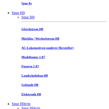
Spur 0e
Spur H0
Spur H0
Gleichstrom H0
Märklin / Wechselstrom H0
AC-Lokomotiven (anderer Hersteller)
Modellautos 1:87
Figuren 1:87
Landschaftsbau H0
Gebäude H0
Elektronik H0
Spur H0e/m
Spur H0e/m