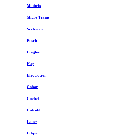
Minitrix
Micro Trains
Verlinden
Busch
Dingler
Hag
Electrotren
Gabor
Goebel
Gützold
Lauer
Liliput