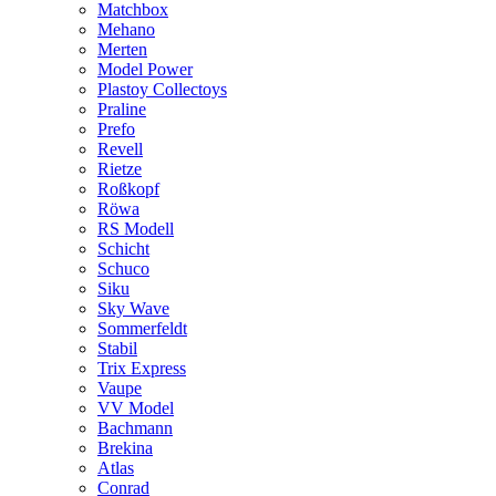
Matchbox
Mehano
Merten
Model Power
Plastoy Collectoys
Praline
Prefo
Revell
Rietze
Roßkopf
Röwa
RS Modell
Schicht
Schuco
Siku
Sky Wave
Sommerfeldt
Stabil
Trix Express
Vaupe
VV Model
Bachmann
Brekina
Atlas
Conrad