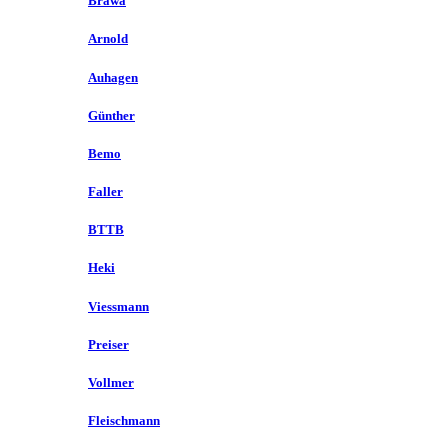
Brawa
Arnold
Auhagen
Günther
Bemo
Faller
BTTB
Heki
Viessmann
Preiser
Vollmer
Fleischmann