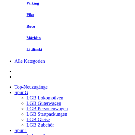
Wiking
Piko
Roco
Märklin
Littfinski
Alle Kategorien
Top-Neuzugänge
Spur G
LGB Lokomotiven
LGB Güterwagen
LGB Personenwagen
LGB Startpackungen
LGB Gleise
LGB Zubehör
Spur 1