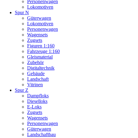
Personenwagen
Lokomotiven
Spur N
Güterwagen
Lokomotiven
Personenwagen
Wagensets
Zugsets
Figuren 1:160
Fahrzeuge 1:160
Gleismaterial
Zubehör
Digitaltechnik
Gebäude
Landschaft
Vitrinen
Spur Z
Dampfloks
Dieselloks
E-Loks
Zugsets
Wagensets
Personenwagen
Güterwagen
Landschaftbau