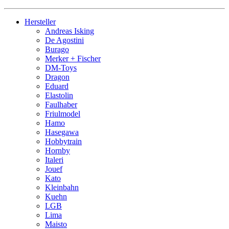
Hersteller
Andreas Isking
De Agostini
Burago
Merker + Fischer
DM-Toys
Dragon
Eduard
Elastolin
Faulhaber
Friulmodel
Hamo
Hasegawa
Hobbytrain
Hornby
Italeri
Jouef
Kato
Kleinbahn
Kuehn
LGB
Lima
Maisto