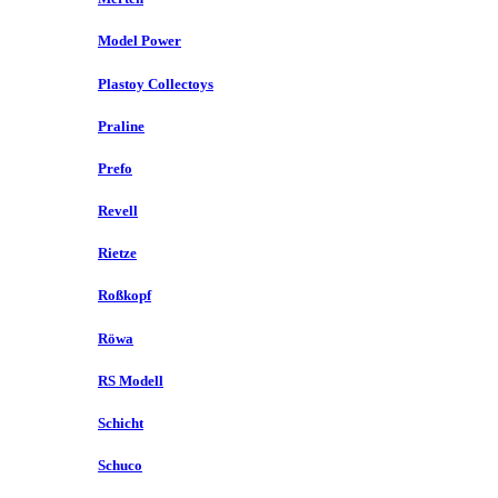
Model Power
Plastoy Collectoys
Praline
Prefo
Revell
Rietze
Roßkopf
Röwa
RS Modell
Schicht
Schuco