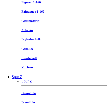
Figuren 1:160
Fahrzeuge 1:160
Gleismaterial
Zubehör
Digitaltechnik
Gebäude
Landschaft
Vitrinen
Spur Z
Spur Z
Dampfloks
Dieselloks