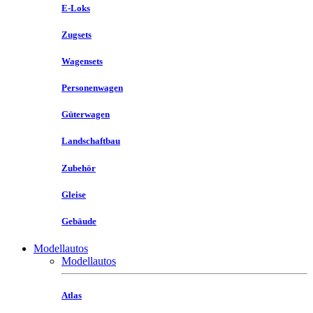
E-Loks
Zugsets
Wagensets
Personenwagen
Güterwagen
Landschaftbau
Zubehör
Gleise
Gebäude
Modellautos
Modellautos
Atlas