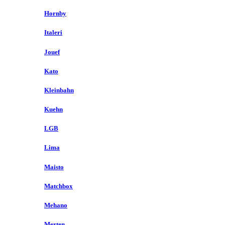
Hornby
Italeri
Jouef
Kato
Kleinbahn
Kuehn
LGB
Lima
Maisto
Matchbox
Mehano
Merten