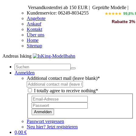
Versandkostenfrei ab 150 EUR
|
Geprüfte Modelle |
Kundenservice: 06249-8034255
★★★★★
99,8% 
Angebote
Rabatte 3%
Ankauf
Kontakt
Über uns
Home
Sitemap
Andreas Isking
Anmelden
Additional contact mail (leave blank)*
I totally agree to receive nothing*
Anmelden
Passwort vergessen
Neu hier? Jetzt registrieren
0,00 €