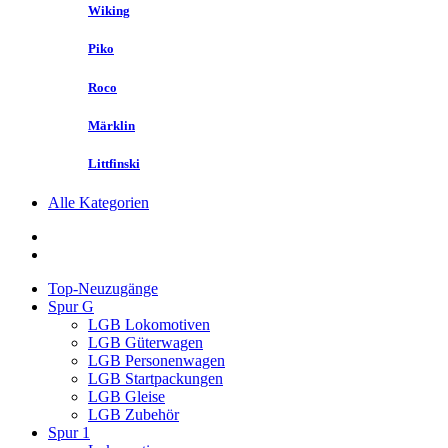
Wiking
Piko
Roco
Märklin
Littfinski
Alle Kategorien
Top-Neuzugänge
Spur G
LGB Lokomotiven
LGB Güterwagen
LGB Personenwagen
LGB Startpackungen
LGB Gleise
LGB Zubehör
Spur 1