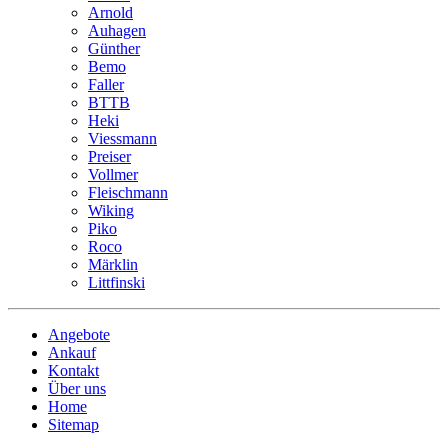
Arnold
Auhagen
Günther
Bemo
Faller
BTTB
Heki
Viessmann
Preiser
Vollmer
Fleischmann
Wiking
Piko
Roco
Märklin
Littfinski
Angebote
Ankauf
Kontakt
Über uns
Home
Sitemap