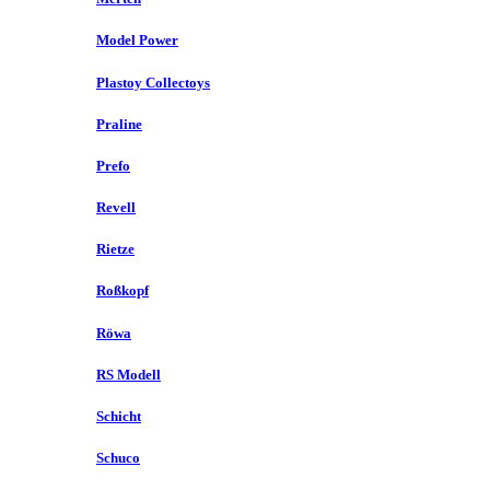
Model Power
Plastoy Collectoys
Praline
Prefo
Revell
Rietze
Roßkopf
Röwa
RS Modell
Schicht
Schuco