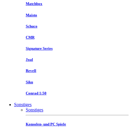
Matchbox
Maisto
Schuco
CMR
Signature Series
Joal
Revell
Siku
Conrad 1:50
Sonstiges
Sonstiges
Konsolen- und PC Spiele