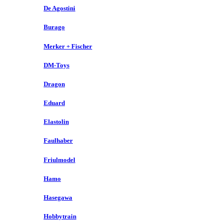
De Agostini
Burago
Merker + Fischer
DM-Toys
Dragon
Eduard
Elastolin
Faulhaber
Friulmodel
Hamo
Hasegawa
Hobbytrain