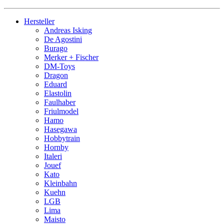
Hersteller
Andreas Isking
De Agostini
Burago
Merker + Fischer
DM-Toys
Dragon
Eduard
Elastolin
Faulhaber
Friulmodel
Hamo
Hasegawa
Hobbytrain
Hornby
Italeri
Jouef
Kato
Kleinbahn
Kuehn
LGB
Lima
Maisto