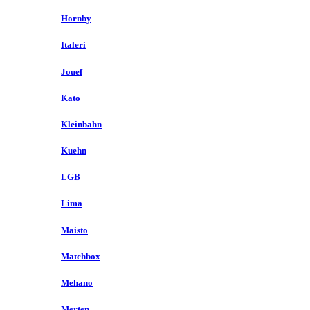
Hornby
Italeri
Jouef
Kato
Kleinbahn
Kuehn
LGB
Lima
Maisto
Matchbox
Mehano
Merten