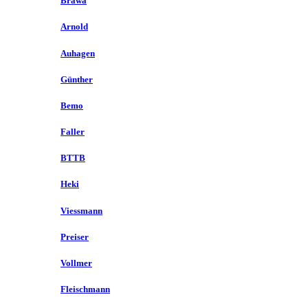
Brawa
Arnold
Auhagen
Günther
Bemo
Faller
BTTB
Heki
Viessmann
Preiser
Vollmer
Fleischmann