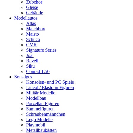
Zubehör
Gleise
Gebäude
Modellautos
Atlas
Matchbox
Maisto
Schuco
CMR
Signature Series
Joal
Revell
Siku
Conrad 1:50
Sonstiges
Konsolen- und PC Spiele
Lineol / Elastolin Figuren
Militär Modelle
Modellbau
Porzellan Figuren
Sammelfiguren
Schraubenmännchen
Lego Modelle
Playmobil
Metallbaukästen