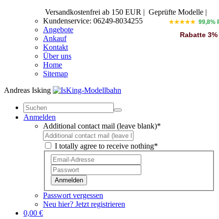
Versandkostenfrei ab 150 EUR
|
Geprüfte Modelle |
Kundenservice: 06249-8034255
★★★★★
99,8% 
Angebote
Rabatte 3%
Ankauf
Kontakt
Über uns
Home
Sitemap
Andreas Isking
Anmelden
Additional contact mail (leave blank)*
I totally agree to receive nothing*
Anmelden
Passwort vergessen
Neu hier? Jetzt registrieren
0,00 €