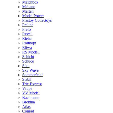
Matchbox
Mehano
Merten
Model Power
Plastoy Collectoys
Praline
Prefo
Revell
Rietze
Roßkopf
Röwa
RS Modell
Schicht
Schuco
Siku
Sky Wave
Sommerfeldt
Stabil
Trix Express
Vaupe
VV Model
Bachmann
Brekina
Atlas
Conrad