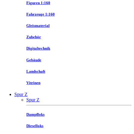
Figuren 1:160
Fahrzeuge 1:160
Gleismaterial
Zubehör
Digitaltechnik
Gebäude
Landschaft
Vitrinen
Spur Z
Spur Z
Dampfloks
Dieselloks