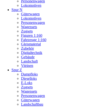
Personenwagen
Lokomotiven
Spur N
Güterwagen
Lokomotiven
Personenwagen
Wagensets
Zugsets
Figuren 1:160
Fahrzeuge 1:160
Gleismaterial
Zubehör
Digitaltechnik
Gebäude
Landschaft
Vitrinen
Spur Z
Dampfloks
Dieselloks
E-Loks
Zugsets
Wagensets
Personenwagen
Güterwagen
Landschaftbau