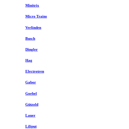
Minitrix
Micro Trains
Verlinden
Busch
Dingler
Hag
Electrotren
Gabor
Goebel
Gützold
Lauer
Liliput