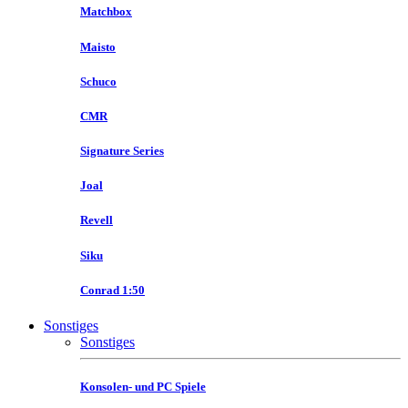
Matchbox
Maisto
Schuco
CMR
Signature Series
Joal
Revell
Siku
Conrad 1:50
Sonstiges
Sonstiges
Konsolen- und PC Spiele