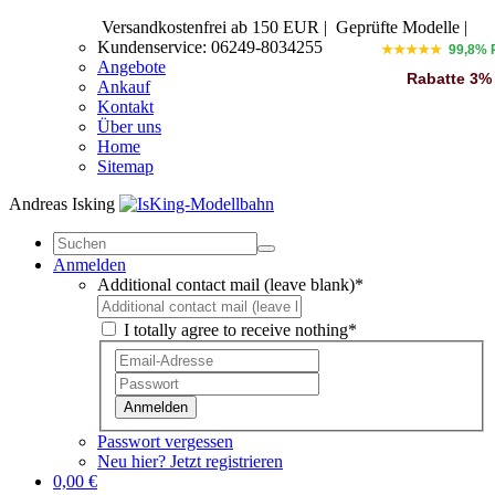
Versandkostenfrei ab 150 EUR
|
Geprüfte Modelle |
Kundenservice: 06249-8034255
★★★★★
99,8% 
Angebote
Rabatte 3%
Ankauf
Kontakt
Über uns
Home
Sitemap
Andreas Isking
Anmelden
Additional contact mail (leave blank)*
I totally agree to receive nothing*
Anmelden
Passwort vergessen
Neu hier? Jetzt registrieren
0,00 €