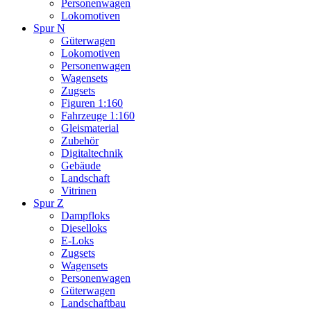
Personenwagen
Lokomotiven
Spur N
Güterwagen
Lokomotiven
Personenwagen
Wagensets
Zugsets
Figuren 1:160
Fahrzeuge 1:160
Gleismaterial
Zubehör
Digitaltechnik
Gebäude
Landschaft
Vitrinen
Spur Z
Dampfloks
Dieselloks
E-Loks
Zugsets
Wagensets
Personenwagen
Güterwagen
Landschaftbau