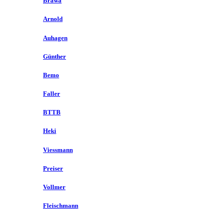
Brawa
Arnold
Auhagen
Günther
Bemo
Faller
BTTB
Heki
Viessmann
Preiser
Vollmer
Fleischmann