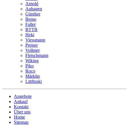
Arnold
Auhagen
Günther
Bemo
Faller
BTTB
Heki
Viessmann
Preiser
Vollmer
Fleischmann
Wiking
Piko
Roco
Märklin
Littfinski
Angebote
Ankauf
Kontakt
Über uns
Home
Sitemap