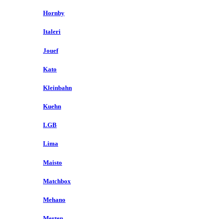
Hornby
Italeri
Jouef
Kato
Kleinbahn
Kuehn
LGB
Lima
Maisto
Matchbox
Mehano
Merten