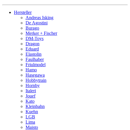
Hersteller
Andreas Isking
De Agostini
Burago
Merker + Fischer
DM-Toys
Dragon
Eduard
Elastolin
Faulhaber
Friulmodel
Hamo
Hasegawa
Hobbytrain
Hornby
Italeri
Jouef
Kato
Kleinbahn
Kuehn
LGB
Lima
Maisto