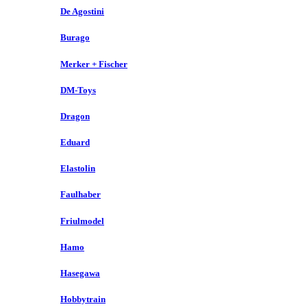
De Agostini
Burago
Merker + Fischer
DM-Toys
Dragon
Eduard
Elastolin
Faulhaber
Friulmodel
Hamo
Hasegawa
Hobbytrain