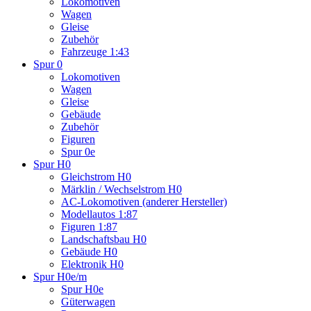
Lokomotiven
Wagen
Gleise
Zubehör
Fahrzeuge 1:43
Spur 0
Lokomotiven
Wagen
Gleise
Gebäude
Zubehör
Figuren
Spur 0e
Spur H0
Gleichstrom H0
Märklin / Wechselstrom H0
AC-Lokomotiven (anderer Hersteller)
Modellautos 1:87
Figuren 1:87
Landschaftsbau H0
Gebäude H0
Elektronik H0
Spur H0e/m
Spur H0e
Güterwagen