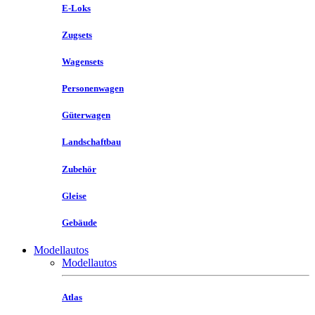
E-Loks
Zugsets
Wagensets
Personenwagen
Güterwagen
Landschaftbau
Zubehör
Gleise
Gebäude
Modellautos
Modellautos
Atlas