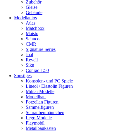
Zubehör
Gleise
Gebäude
Modellautos
Atlas
Matchbox
Maisto
Schuco
CMR
Signature Series
Joal
Revell
Siku
Conrad 1:50
Sonstiges
Konsolen- und PC Spiele
Lineol / Elastolin Figuren
Militär Modelle
Modellbau
Porzellan Figuren
Sammelfiguren
Schraubenmännchen
Lego Modelle
Playmobil
Metallbaukästen