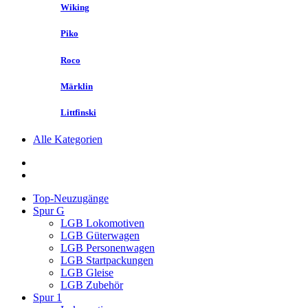
Wiking
Piko
Roco
Märklin
Littfinski
Alle Kategorien
Top-Neuzugänge
Spur G
LGB Lokomotiven
LGB Güterwagen
LGB Personenwagen
LGB Startpackungen
LGB Gleise
LGB Zubehör
Spur 1