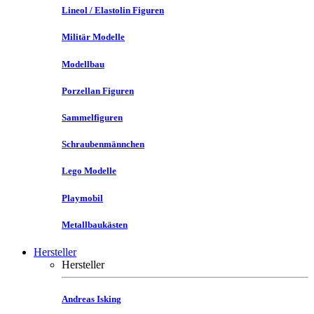
Lineol / Elastolin Figuren
Militär Modelle
Modellbau
Porzellan Figuren
Sammelfiguren
Schraubenmännchen
Lego Modelle
Playmobil
Metallbaukästen
Hersteller
Hersteller
Andreas Isking