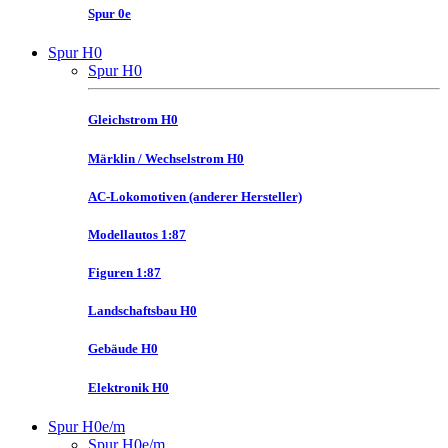
Spur 0e
Spur H0
Spur H0
Gleichstrom H0
Märklin / Wechselstrom H0
AC-Lokomotiven (anderer Hersteller)
Modellautos 1:87
Figuren 1:87
Landschaftsbau H0
Gebäude H0
Elektronik H0
Spur H0e/m
Spur H0e/m