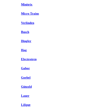
Minitrix
Micro Trains
Verlinden
Busch
Dingler
Hag
Electrotren
Gabor
Goebel
Gützold
Lauer
Liliput