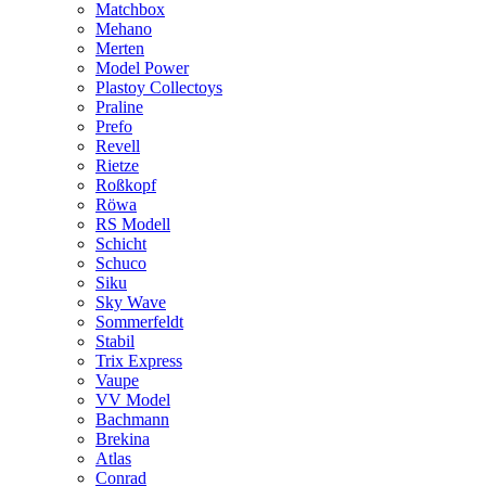
Matchbox
Mehano
Merten
Model Power
Plastoy Collectoys
Praline
Prefo
Revell
Rietze
Roßkopf
Röwa
RS Modell
Schicht
Schuco
Siku
Sky Wave
Sommerfeldt
Stabil
Trix Express
Vaupe
VV Model
Bachmann
Brekina
Atlas
Conrad