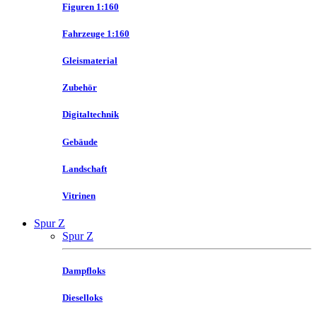
Figuren 1:160
Fahrzeuge 1:160
Gleismaterial
Zubehör
Digitaltechnik
Gebäude
Landschaft
Vitrinen
Spur Z
Spur Z
Dampfloks
Dieselloks