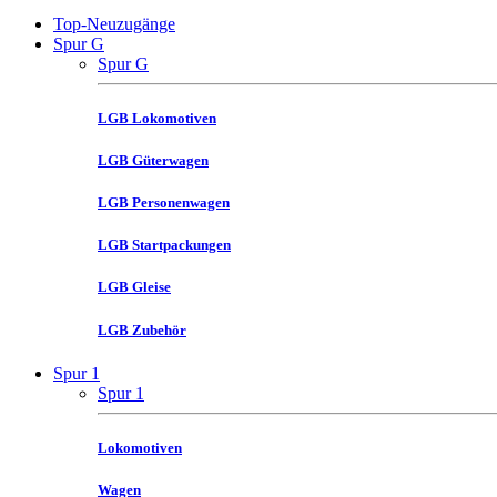
Top-Neuzugänge
Spur G
Spur G
LGB Lokomotiven
LGB Güterwagen
LGB Personenwagen
LGB Startpackungen
LGB Gleise
LGB Zubehör
Spur 1
Spur 1
Lokomotiven
Wagen