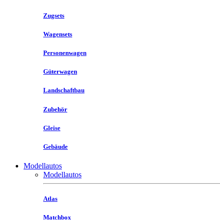
Zugsets
Wagensets
Personenwagen
Güterwagen
Landschaftbau
Zubehör
Gleise
Gebäude
Modellautos
Modellautos
Atlas
Matchbox