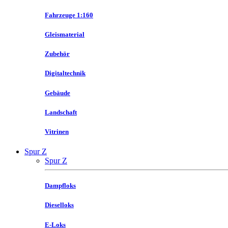
Fahrzeuge 1:160
Gleismaterial
Zubehör
Digitaltechnik
Gebäude
Landschaft
Vitrinen
Spur Z
Spur Z
Dampfloks
Dieselloks
E-Loks