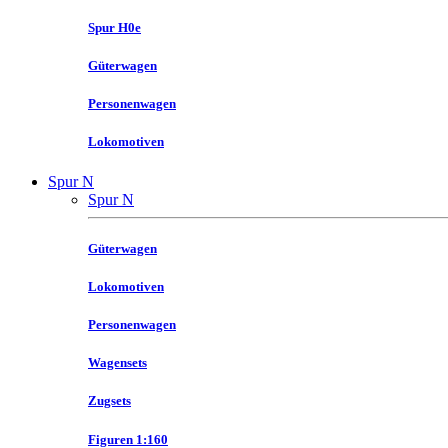
Spur H0e
Güterwagen
Personenwagen
Lokomotiven
Spur N
Spur N
Güterwagen
Lokomotiven
Personenwagen
Wagensets
Zugsets
Figuren 1:160