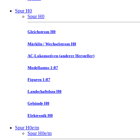
Spur H0
Spur H0
Gleichstrom H0
Märklin / Wechselstrom H0
AC-Lokomotiven (anderer Hersteller)
Modellautos 1:87
Figuren 1:87
Landschaftsbau H0
Gebäude H0
Elektronik H0
Spur H0e/m
Spur H0e/m