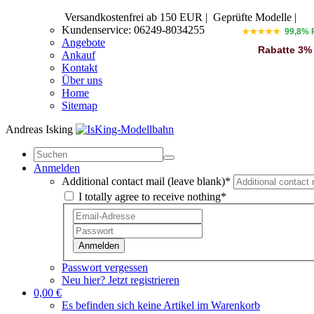
Versandkostenfrei ab 150 EUR
|
Geprüfte Modelle |
Kundenservice: 06249-8034255
★★★★★
99,8% 
Angebote
Rabatte 3%
Ankauf
Kontakt
Über uns
Home
Sitemap
Andreas Isking
Anmelden
Additional contact mail (leave blank)*
I totally agree to receive nothing*
Anmelden
Passwort vergessen
Neu hier? Jetzt registrieren
0,00 €
Es befinden sich keine Artikel im Warenkorb