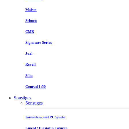
Maisto
Schuco
CMR
Signature Series
Joal
Revell
Siku
Conrad 1:50
Sonstiges
Sonstiges
Konsolen- und PC Spiele
Lineol / Elastolin Figuren