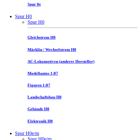
Spur 0e
Spur H0
Spur H0
Gleichstrom H0
Märklin / Wechselstrom H0
AC-Lokomotiven (anderer Hersteller)
Modellautos 1:87
Figuren 1:87
Landschaftsbau H0
Gebäude H0
Elektronik H0
Spur H0e/m
Spur H0e/m