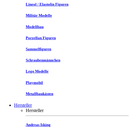
Lineol / Elastolin Figuren
Militär Modelle
Modellbau
Porzellan Figuren
Sammelfiguren
Schraubenmännchen
Lego Modelle
Playmobil
Metallbaukästen
Hersteller
Hersteller
Andreas Isking