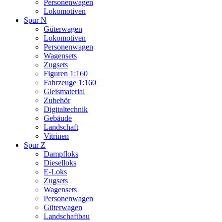
Personenwagen
Lokomotiven
Spur N
Güterwagen
Lokomotiven
Personenwagen
Wagensets
Zugsets
Figuren 1:160
Fahrzeuge 1:160
Gleismaterial
Zubehör
Digitaltechnik
Gebäude
Landschaft
Vitrinen
Spur Z
Dampfloks
Dieselloks
E-Loks
Zugsets
Wagensets
Personenwagen
Güterwagen
Landschaftbau