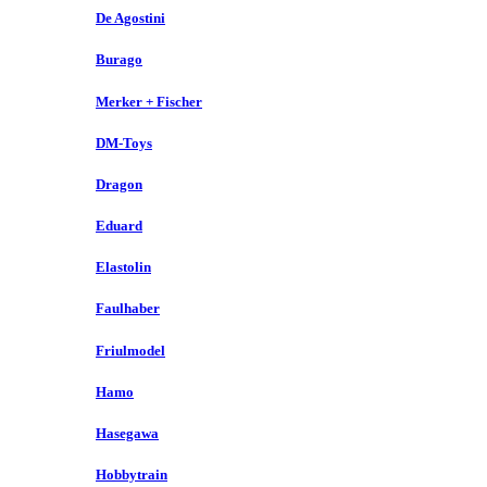
De Agostini
Burago
Merker + Fischer
DM-Toys
Dragon
Eduard
Elastolin
Faulhaber
Friulmodel
Hamo
Hasegawa
Hobbytrain