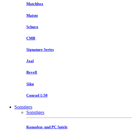
Matchbox
Maisto
Schuco
CMR
Signature Series
Joal
Revell
Siku
Conrad 1:50
Sonstiges
Sonstiges
Konsolen- und PC Spiele