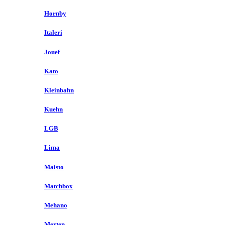
Hornby
Italeri
Jouef
Kato
Kleinbahn
Kuehn
LGB
Lima
Maisto
Matchbox
Mehano
Merten