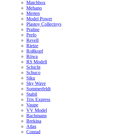
Matchbox
Mehano
Merten
Model Power
Plastoy Collectoys
Praline
Prefo
Revell
Rietze
Roßkopf
Röwa
RS Modell
Schicht
Schuco
Siku
Sky Wave
Sommerfeldt
Stabil
Trix Express
Vaupe
VV Model
Bachmann
Brekina
Atlas
Conrad