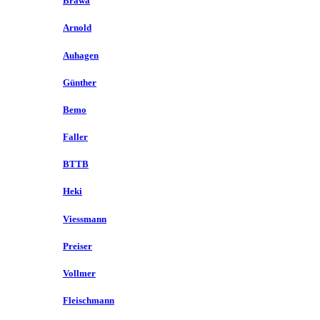
Brawa
Arnold
Auhagen
Günther
Bemo
Faller
BTTB
Heki
Viessmann
Preiser
Vollmer
Fleischmann