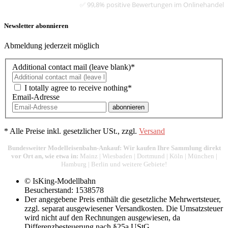
✅ 99,8% positive Bewertungen im Onlinehandel
Newsletter abonnieren
Abmeldung jederzeit möglich
Additional contact mail (leave blank)*
I totally agree to receive nothing*
Email-Adresse
abonnieren
*
Alle Preise inkl. gesetzlicher USt., zzgl.
Versand
Bundesweiter Modelleisenbahn-Ankauf: Wir kaufen Ihre Sammlung direkt
vor Ort an, wie etwa in:
Mainz
|
Wiesbaden
|
Dortmund
|
Köln
|
München
|
Hamburg
|
Berlin
und weitere Gebiete!
© IsKing-Modellbahn
Besucherstand: 1538578
Der angegebene Preis enthält die gesetzliche Mehrwertsteuer,
zzgl. separat ausgewiesener Versandkosten. Die Umsatzsteuer
wird nicht auf den Rechnungen ausgewiesen, da
Differenzbesteuerung nach §25a UStG.