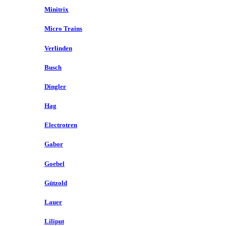
Minitrix
Micro Trains
Verlinden
Busch
Dingler
Hag
Electrotren
Gabor
Goebel
Gützold
Lauer
Liliput