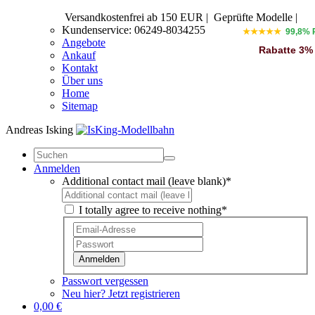
Versandkostenfrei ab 150 EUR
|
Geprüfte Modelle |
Kundenservice: 06249-8034255
★★★★★
99,8% 
Angebote
Rabatte 3%
Ankauf
Kontakt
Über uns
Home
Sitemap
Andreas Isking
Anmelden
Additional contact mail (leave blank)*
I totally agree to receive nothing*
Anmelden
Passwort vergessen
Neu hier? Jetzt registrieren
0,00 €