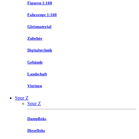
Figuren 1:160
Fahrzeuge 1:160
Gleismaterial
Zubehör
Digitaltechnik
Gebäude
Landschaft
Vitrinen
Spur Z
Spur Z
Dampfloks
Dieselloks