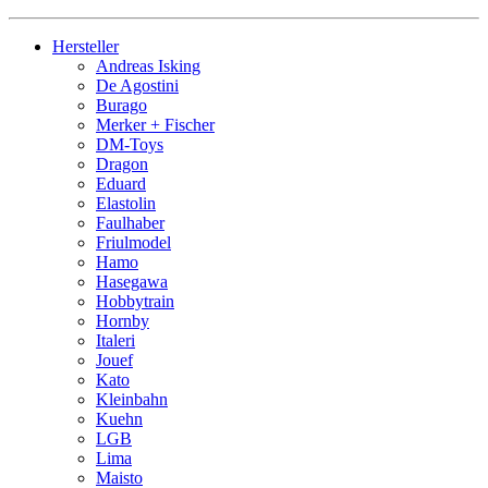
Hersteller
Andreas Isking
De Agostini
Burago
Merker + Fischer
DM-Toys
Dragon
Eduard
Elastolin
Faulhaber
Friulmodel
Hamo
Hasegawa
Hobbytrain
Hornby
Italeri
Jouef
Kato
Kleinbahn
Kuehn
LGB
Lima
Maisto