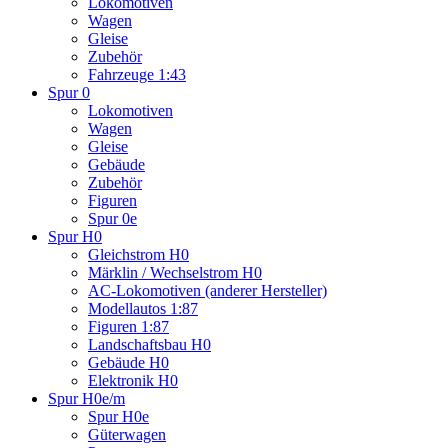
Lokomotiven
Wagen
Gleise
Zubehör
Fahrzeuge 1:43
Spur 0
Lokomotiven
Wagen
Gleise
Gebäude
Zubehör
Figuren
Spur 0e
Spur H0
Gleichstrom H0
Märklin / Wechselstrom H0
AC-Lokomotiven (anderer Hersteller)
Modellautos 1:87
Figuren 1:87
Landschaftsbau H0
Gebäude H0
Elektronik H0
Spur H0e/m
Spur H0e
Güterwagen