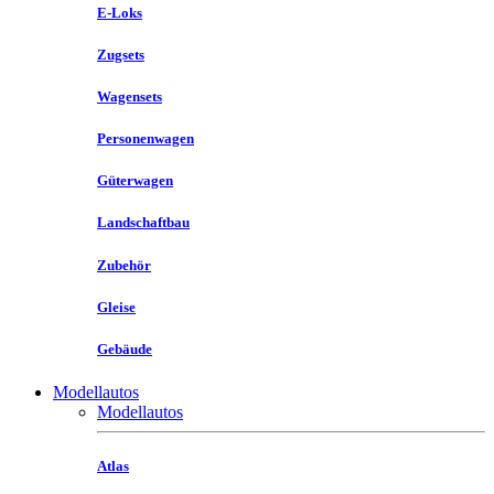
E-Loks
Zugsets
Wagensets
Personenwagen
Güterwagen
Landschaftbau
Zubehör
Gleise
Gebäude
Modellautos
Modellautos
Atlas