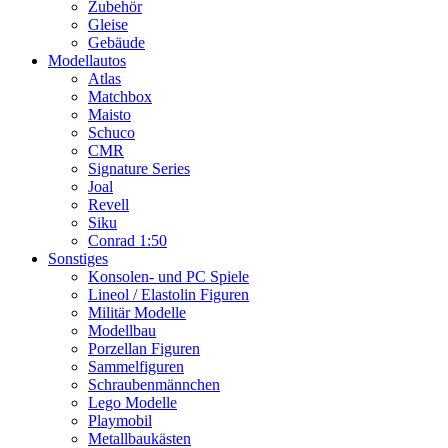
Zubehör
Gleise
Gebäude
Modellautos
Atlas
Matchbox
Maisto
Schuco
CMR
Signature Series
Joal
Revell
Siku
Conrad 1:50
Sonstiges
Konsolen- und PC Spiele
Lineol / Elastolin Figuren
Militär Modelle
Modellbau
Porzellan Figuren
Sammelfiguren
Schraubenmännchen
Lego Modelle
Playmobil
Metallbaukästen