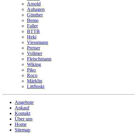
Arnold
Auhagen
Günther
Bemo
Faller
BTTB
Heki
Viessmann
Preiser
Vollmer
Fleischmann
Wiking
Piko
Roco
Märklin
Littfinski
Angebote
Ankauf
Kontakt
Über uns
Home
Sitemap