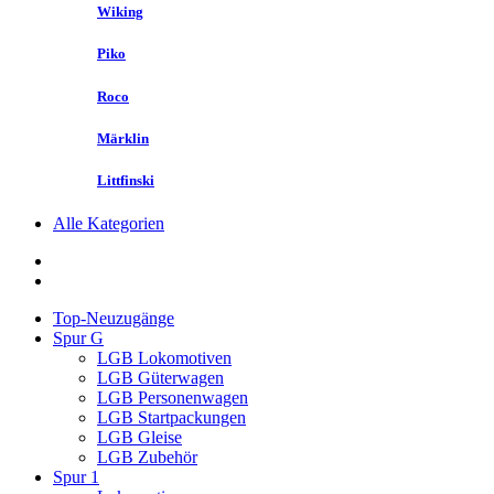
Wiking
Piko
Roco
Märklin
Littfinski
Alle Kategorien
Top-Neuzugänge
Spur G
LGB Lokomotiven
LGB Güterwagen
LGB Personenwagen
LGB Startpackungen
LGB Gleise
LGB Zubehör
Spur 1