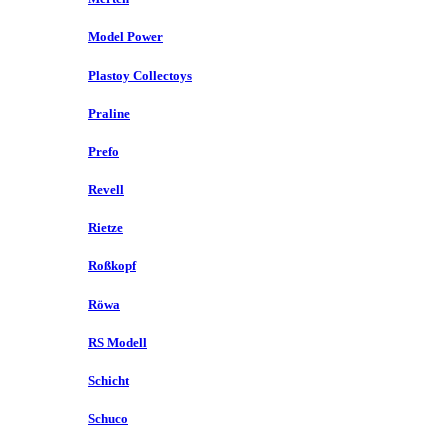
Model Power
Plastoy Collectoys
Praline
Prefo
Revell
Rietze
Roßkopf
Röwa
RS Modell
Schicht
Schuco