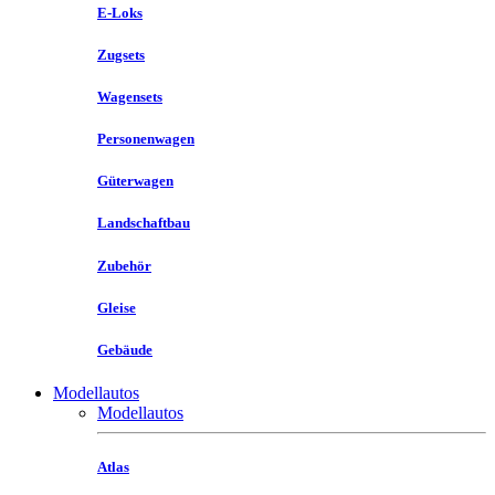
E-Loks
Zugsets
Wagensets
Personenwagen
Güterwagen
Landschaftbau
Zubehör
Gleise
Gebäude
Modellautos
Modellautos
Atlas