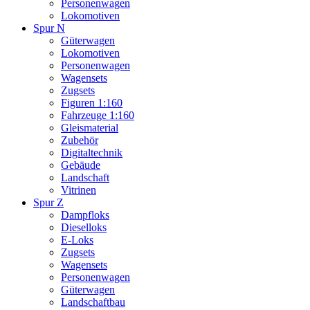
Personenwagen
Lokomotiven
Spur N
Güterwagen
Lokomotiven
Personenwagen
Wagensets
Zugsets
Figuren 1:160
Fahrzeuge 1:160
Gleismaterial
Zubehör
Digitaltechnik
Gebäude
Landschaft
Vitrinen
Spur Z
Dampfloks
Dieselloks
E-Loks
Zugsets
Wagensets
Personenwagen
Güterwagen
Landschaftbau