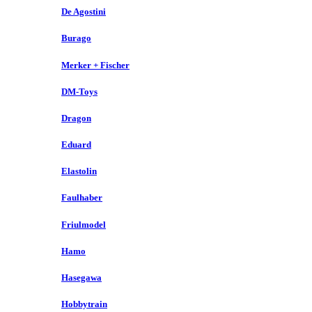
De Agostini
Burago
Merker + Fischer
DM-Toys
Dragon
Eduard
Elastolin
Faulhaber
Friulmodel
Hamo
Hasegawa
Hobbytrain