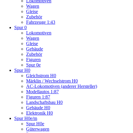
Lokomotiven
Wagen
Gleise
Zubehör
Fahrzeuge 1:43
Spur 0
Lokomotiven
Wagen
Gleise
Gebäude
Zubehör
Figuren
Spur 0e
Spur H0
Gleichstrom H0
Märklin / Wechselstrom H0
AC-Lokomotiven (anderer Hersteller)
Modellautos 1:87
Figuren 1:87
Landschaftsbau H0
Gebäude H0
Elektronik H0
Spur H0e/m
Spur H0e
Güterwagen