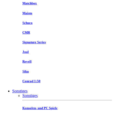
Matchbox
Maisto
Schuco
CMR
Signature Series
Joal
Revell
Siku
Conrad 1:50
Sonstiges
Sonstiges
Konsolen- und PC Spiele