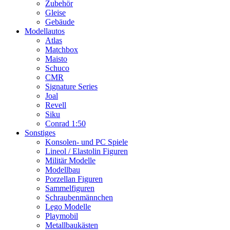
Zubehör
Gleise
Gebäude
Modellautos
Atlas
Matchbox
Maisto
Schuco
CMR
Signature Series
Joal
Revell
Siku
Conrad 1:50
Sonstiges
Konsolen- und PC Spiele
Lineol / Elastolin Figuren
Militär Modelle
Modellbau
Porzellan Figuren
Sammelfiguren
Schraubenmännchen
Lego Modelle
Playmobil
Metallbaukästen