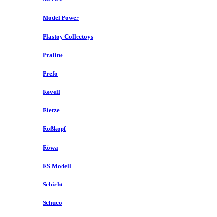
Model Power
Plastoy Collectoys
Praline
Prefo
Revell
Rietze
Roßkopf
Röwa
RS Modell
Schicht
Schuco