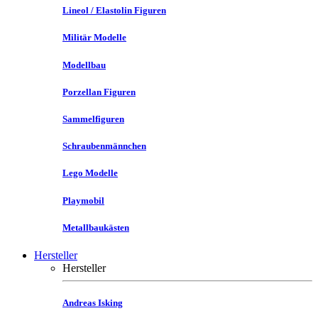
Lineol / Elastolin Figuren
Militär Modelle
Modellbau
Porzellan Figuren
Sammelfiguren
Schraubenmännchen
Lego Modelle
Playmobil
Metallbaukästen
Hersteller
Hersteller
Andreas Isking