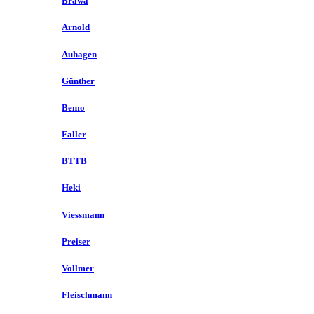
Brawa
Arnold
Auhagen
Günther
Bemo
Faller
BTTB
Heki
Viessmann
Preiser
Vollmer
Fleischmann