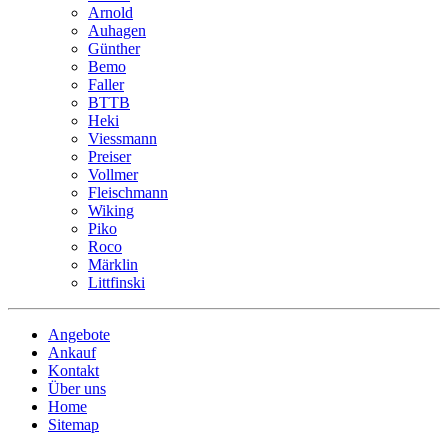
Arnold
Auhagen
Günther
Bemo
Faller
BTTB
Heki
Viessmann
Preiser
Vollmer
Fleischmann
Wiking
Piko
Roco
Märklin
Littfinski
Angebote
Ankauf
Kontakt
Über uns
Home
Sitemap