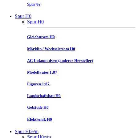
Spur 0e
Spur H0
Spur H0
Gleichstrom H0
Märklin / Wechselstrom H0
AC-Lokomotiven (anderer Hersteller)
Modellautos 1:87
Figuren 1:87
Landschaftsbau H0
Gebäude H0
Elektronik H0
Spur H0e/m
Spur H0e/m