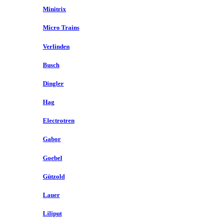
Minitrix
Micro Trains
Verlinden
Busch
Dingler
Hag
Electrotren
Gabor
Goebel
Gützold
Lauer
Liliput