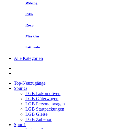
Wiking
Piko
Roco
Märklin
Littfinski
Alle Kategorien
Top-Neuzugänge
Spur G
LGB Lokomotiven
LGB Güterwagen
LGB Personenwagen
LGB Startpackungen
LGB Gleise
LGB Zubehör
Spur 1