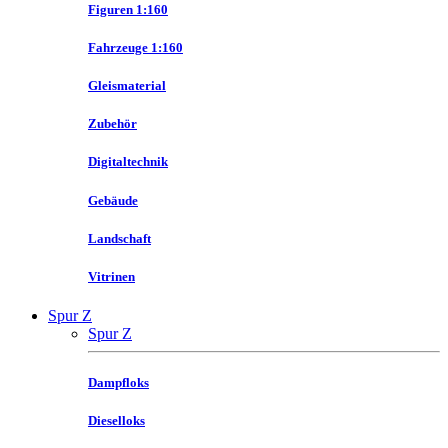
Figuren 1:160
Fahrzeuge 1:160
Gleismaterial
Zubehör
Digitaltechnik
Gebäude
Landschaft
Vitrinen
Spur Z
Spur Z
Dampfloks
Dieselloks