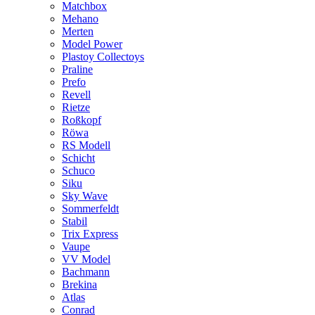
Matchbox
Mehano
Merten
Model Power
Plastoy Collectoys
Praline
Prefo
Revell
Rietze
Roßkopf
Röwa
RS Modell
Schicht
Schuco
Siku
Sky Wave
Sommerfeldt
Stabil
Trix Express
Vaupe
VV Model
Bachmann
Brekina
Atlas
Conrad