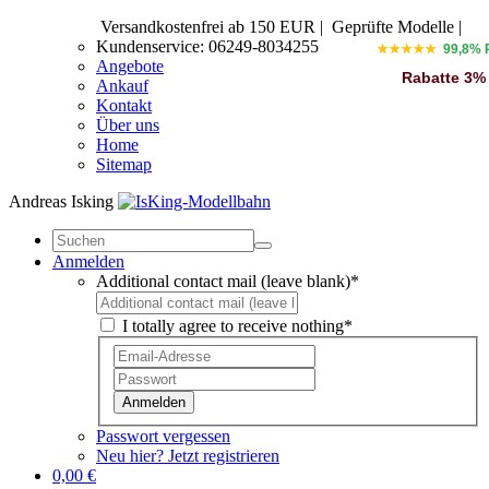
Versandkostenfrei ab 150 EUR
|
Geprüfte Modelle |
Kundenservice: 06249-8034255
★★★★★
99,8% 
Angebote
Rabatte 3%
Ankauf
Kontakt
Über uns
Home
Sitemap
Andreas Isking
Anmelden
Additional contact mail (leave blank)*
I totally agree to receive nothing*
Anmelden
Passwort vergessen
Neu hier? Jetzt registrieren
0,00 €