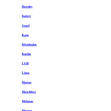
Hornby
Italeri
Jouef
Kato
Kleinbahn
Kuehn
LGB
Lima
Maisto
Matchbox
Mehano
Merten