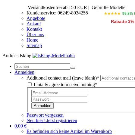
Versandkostenfrei ab 150 EUR
|
Geprüfte Modelle |
Kundenservice: 06249-8034255
★★★★★
99,8% 
Angebote
Rabatte 3%
Ankauf
Kontakt
Über uns
Home
Sitemap
Andreas Isking
Anmelden
Additional contact mail (leave blank)*
I totally agree to receive nothing*
Anmelden
Passwort vergessen
Neu hier? Jetzt registrieren
0,00 €
Es befinden sich keine Artikel im Warenkorb