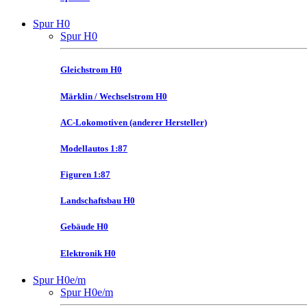
Spur H0
Spur H0
Gleichstrom H0
Märklin / Wechselstrom H0
AC-Lokomotiven (anderer Hersteller)
Modellautos 1:87
Figuren 1:87
Landschaftsbau H0
Gebäude H0
Elektronik H0
Spur H0e/m
Spur H0e/m