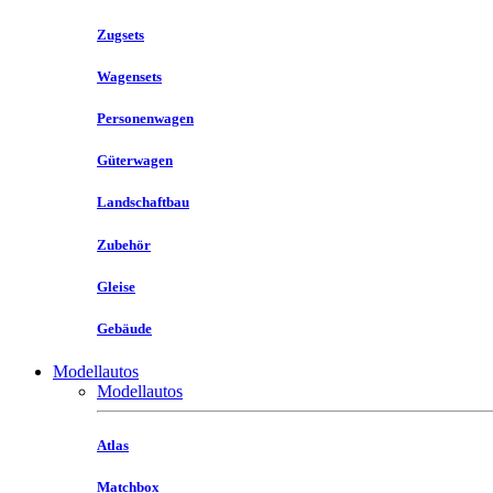
Zugsets
Wagensets
Personenwagen
Güterwagen
Landschaftbau
Zubehör
Gleise
Gebäude
Modellautos
Modellautos
Atlas
Matchbox