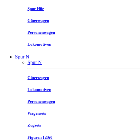
Spur H0e
Güterwagen
Personenwagen
Lokomotiven
Spur N
Spur N
Güterwagen
Lokomotiven
Personenwagen
Wagensets
Zugsets
Figuren 1:160