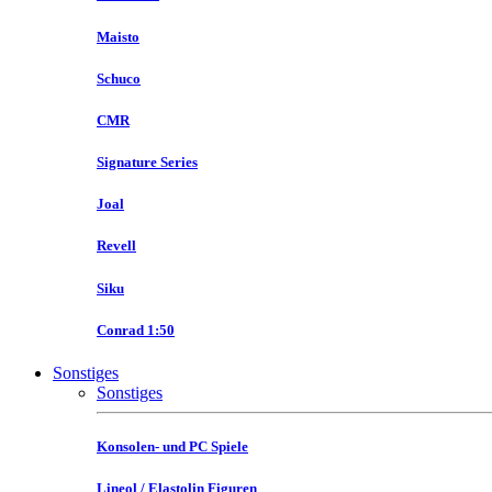
Maisto
Schuco
CMR
Signature Series
Joal
Revell
Siku
Conrad 1:50
Sonstiges
Sonstiges
Konsolen- und PC Spiele
Lineol / Elastolin Figuren