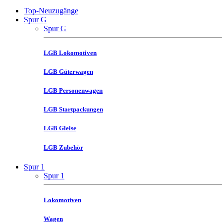
Top-Neuzugänge
Spur G
Spur G
LGB Lokomotiven
LGB Güterwagen
LGB Personenwagen
LGB Startpackungen
LGB Gleise
LGB Zubehör
Spur 1
Spur 1
Lokomotiven
Wagen