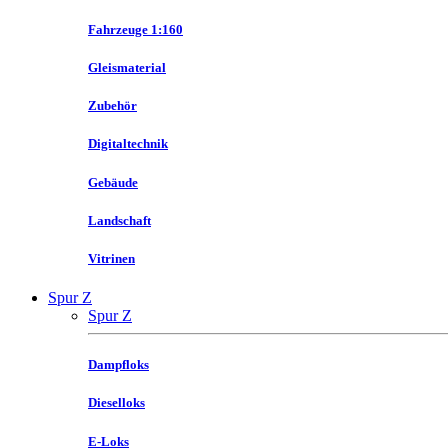
Fahrzeuge 1:160
Gleismaterial
Zubehör
Digitaltechnik
Gebäude
Landschaft
Vitrinen
Spur Z
Spur Z
Dampfloks
Dieselloks
E-Loks