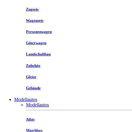
Zugsets
Wagensets
Personenwagen
Güterwagen
Landschaftbau
Zubehör
Gleise
Gebäude
Modellautos
Modellautos
Atlas
Matchbox