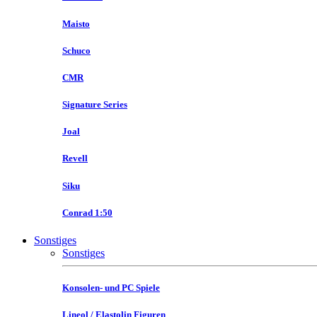
Maisto
Schuco
CMR
Signature Series
Joal
Revell
Siku
Conrad 1:50
Sonstiges
Sonstiges
Konsolen- und PC Spiele
Lineol / Elastolin Figuren