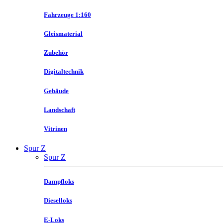
Fahrzeuge 1:160
Gleismaterial
Zubehör
Digitaltechnik
Gebäude
Landschaft
Vitrinen
Spur Z
Spur Z
Dampfloks
Dieselloks
E-Loks