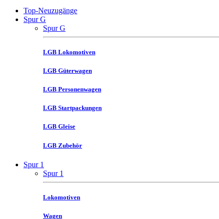
Top-Neuzugänge
Spur G
Spur G
LGB Lokomotiven
LGB Güterwagen
LGB Personenwagen
LGB Startpackungen
LGB Gleise
LGB Zubehör
Spur 1
Spur 1
Lokomotiven
Wagen