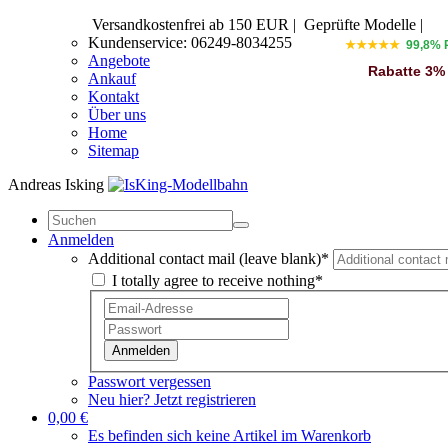
Versandkostenfrei ab 150 EUR
|
Geprüfte Modelle |
Kundenservice: 06249-8034255
★★★★★
99,8% 
Angebote
Rabatte 3%
Ankauf
Kontakt
Über uns
Home
Sitemap
Andreas Isking
Anmelden
Additional contact mail (leave blank)*
I totally agree to receive nothing*
Anmelden
Passwort vergessen
Neu hier? Jetzt registrieren
0,00 €
Es befinden sich keine Artikel im Warenkorb