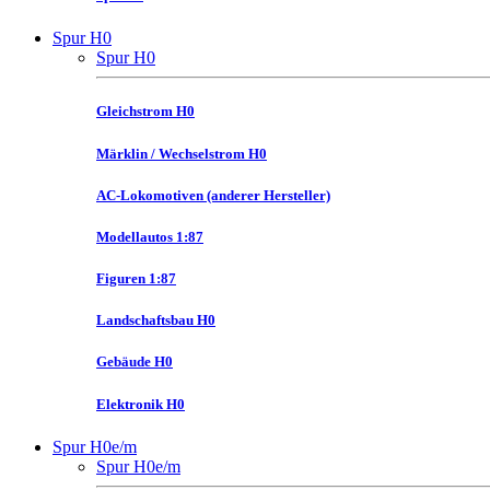
Spur H0
Spur H0
Gleichstrom H0
Märklin / Wechselstrom H0
AC-Lokomotiven (anderer Hersteller)
Modellautos 1:87
Figuren 1:87
Landschaftsbau H0
Gebäude H0
Elektronik H0
Spur H0e/m
Spur H0e/m