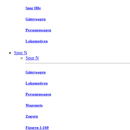
Spur H0e
Güterwagen
Personenwagen
Lokomotiven
Spur N
Spur N
Güterwagen
Lokomotiven
Personenwagen
Wagensets
Zugsets
Figuren 1:160