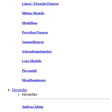
Lineol / Elastolin Figuren
Militär Modelle
Modellbau
Porzellan Figuren
Sammelfiguren
Schraubenmännchen
Lego Modelle
Playmobil
Metallbaukästen
Hersteller
Hersteller
Andreas Isking