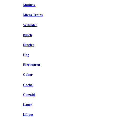
Minitrix
Micro Trains
Verlinden
Busch
Dingler
Hag
Electrotren
Gabor
Goebel
Gützold
Lauer
Liliput