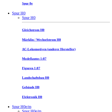
Spur 0e
Spur H0
Spur H0
Gleichstrom H0
Märklin / Wechselstrom H0
AC-Lokomotiven (anderer Hersteller)
Modellautos 1:87
Figuren 1:87
Landschaftsbau H0
Gebäude H0
Elektronik H0
Spur H0e/m
Spur H0e/m