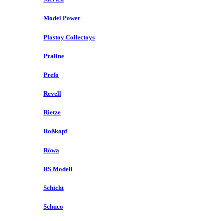
Model Power
Plastoy Collectoys
Praline
Prefo
Revell
Rietze
Roßkopf
Röwa
RS Modell
Schicht
Schuco