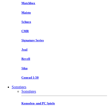
Matchbox
Maisto
Schuco
CMR
Signature Series
Joal
Revell
Siku
Conrad 1:50
Sonstiges
Sonstiges
Konsolen- und PC Spiele