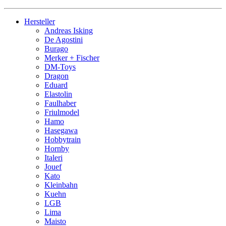
Hersteller
Andreas Isking
De Agostini
Burago
Merker + Fischer
DM-Toys
Dragon
Eduard
Elastolin
Faulhaber
Friulmodel
Hamo
Hasegawa
Hobbytrain
Hornby
Italeri
Jouef
Kato
Kleinbahn
Kuehn
LGB
Lima
Maisto