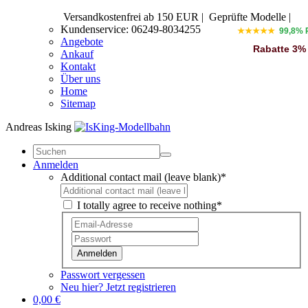
Versandkostenfrei ab 150 EUR
|
Geprüfte Modelle |
Kundenservice: 06249-8034255
★★★★★
99,8% 
Angebote
Rabatte 3%
Ankauf
Kontakt
Über uns
Home
Sitemap
Andreas Isking
Anmelden
Additional contact mail (leave blank)*
I totally agree to receive nothing*
Anmelden
Passwort vergessen
Neu hier? Jetzt registrieren
0,00 €