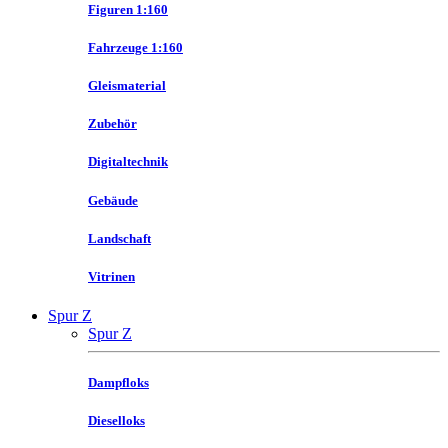
Figuren 1:160
Fahrzeuge 1:160
Gleismaterial
Zubehör
Digitaltechnik
Gebäude
Landschaft
Vitrinen
Spur Z
Spur Z
Dampfloks
Dieselloks