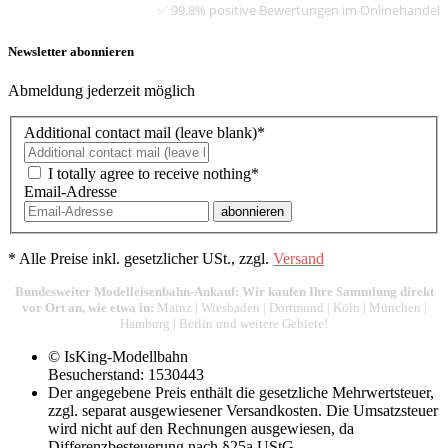
✅ 99,8% positive Bewertungen im Onlinehandel
Newsletter abonnieren
Abmeldung jederzeit möglich
Additional contact mail (leave blank)*
I totally agree to receive nothing*
Email-Adresse
abonnieren
*
Alle Preise inkl. gesetzlicher USt., zzgl.
Versand
Bundesweiter Modelleisenbahn-Ankauf: Wir kaufen Ihre Sammlung direkt
vor Ort an, wie etwa in:
Mainz
|
Wiesbaden
|
Dortmund
|
Köln
|
München
|
Hamburg
|
Berlin
und weitere Gebiete!
© IsKing-Modellbahn
Besucherstand: 1530443
Der angegebene Preis enthält die gesetzliche Mehrwertsteuer,
zzgl. separat ausgewiesener Versandkosten. Die Umsatzsteuer
wird nicht auf den Rechnungen ausgewiesen, da
Differenzbesteuerung nach §25a UStG.