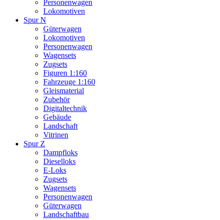
Personenwagen
Lokomotiven
Spur N
Güterwagen
Lokomotiven
Personenwagen
Wagensets
Zugsets
Figuren 1:160
Fahrzeuge 1:160
Gleismaterial
Zubehör
Digitaltechnik
Gebäude
Landschaft
Vitrinen
Spur Z
Dampfloks
Dieselloks
E-Loks
Zugsets
Wagensets
Personenwagen
Güterwagen
Landschaftbau