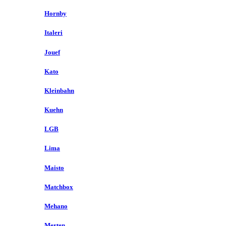
Hornby
Italeri
Jouef
Kato
Kleinbahn
Kuehn
LGB
Lima
Maisto
Matchbox
Mehano
Merten