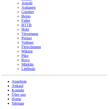
Arnold
Auhagen
Günther
Bemo
Faller
BTTB
Heki
Viessmann
Preiser
Vollmer
Fleischmann
Wiking
Piko
Roco
Märklin
Littfinski
Angebote
Ankauf
Kontakt
Über uns
Home
Sitemap