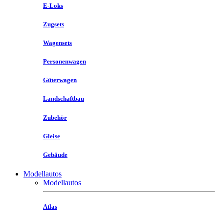
E-Loks
Zugsets
Wagensets
Personenwagen
Güterwagen
Landschaftbau
Zubehör
Gleise
Gebäude
Modellautos
Modellautos
Atlas