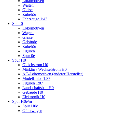
Lokomotiven
Wagen
Gleise
Zubehör
Fahrzeuge 1:43
Spur 0
Lokomotiven
Wagen
Gleise
Gebäude
Zubehör
Figuren
Spur 0e
Spur H0
Gleichstrom H0
Märklin / Wechselstrom H0
AC-Lokomotiven (anderer Hersteller)
Modellautos 1:87
Figuren 1:87
Landschaftsbau H0
Gebäude H0
Elektronik H0
Spur H0e/m
Spur H0e
Güterwagen