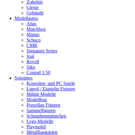
Zubehör
Gleise
Gebäude
Modellautos
Atlas
Matchbox
Maisto
Schuco
CMR
Signature Series
Joal
Revell
Siku
Conrad 1:50
Sonstiges
Konsolen- und PC Spiele
Lineol / Elastolin Figuren
Militär Modelle
Modellbau
Porzellan Figuren
Sammelfiguren
Schraubenmännchen
Lego Modelle
Playmobil
Metallbaukästen