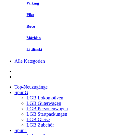
Wiking
Piko
Roco
Märklin
Littfinski
Alle Kategorien
Top-Neuzugänge
Spur G
LGB Lokomotiven
LGB Güterwagen
LGB Personenwagen
LGB Startpackungen
LGB Gleise
LGB Zubehör
Spur 1