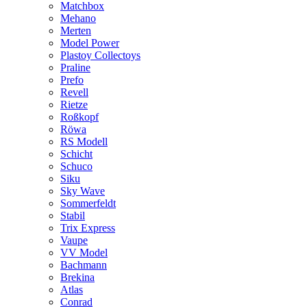
Matchbox
Mehano
Merten
Model Power
Plastoy Collectoys
Praline
Prefo
Revell
Rietze
Roßkopf
Röwa
RS Modell
Schicht
Schuco
Siku
Sky Wave
Sommerfeldt
Stabil
Trix Express
Vaupe
VV Model
Bachmann
Brekina
Atlas
Conrad