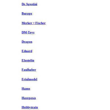
De Agostini
Burago
Merker + Fischer
DM-Toys
Dragon
Eduard
Elastolin
Faulhaber
Friulmodel
Hamo
Hasegawa
Hobbytrain