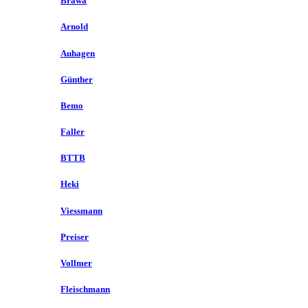
Brawa
Arnold
Auhagen
Günther
Bemo
Faller
BTTB
Heki
Viessmann
Preiser
Vollmer
Fleischmann