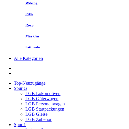
Wiking
Piko
Roco
Märklin
Littfinski
Alle Kategorien
Top-Neuzugänge
Spur G
LGB Lokomotiven
LGB Güterwagen
LGB Personenwagen
LGB Startpackungen
LGB Gleise
LGB Zubehör
Spur 1