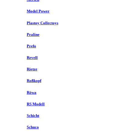
Model Power
Plastoy Collectoys
Praline
Prefo
Revell
Rietze
Roßkopf
Röwa
RS Modell
Schicht
Schuco