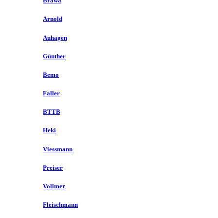
Brawa
Arnold
Auhagen
Günther
Bemo
Faller
BTTB
Heki
Viessmann
Preiser
Vollmer
Fleischmann