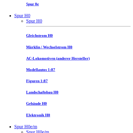
Spur 0e
Spur H0
Spur H0
Gleichstrom H0
Märklin / Wechselstrom H0
AC-Lokomotiven (anderer Hersteller)
Modellautos 1:87
Figuren 1:87
Landschaftsbau H0
Gebäude H0
Elektronik H0
Spur H0e/m
Spur H0e/m