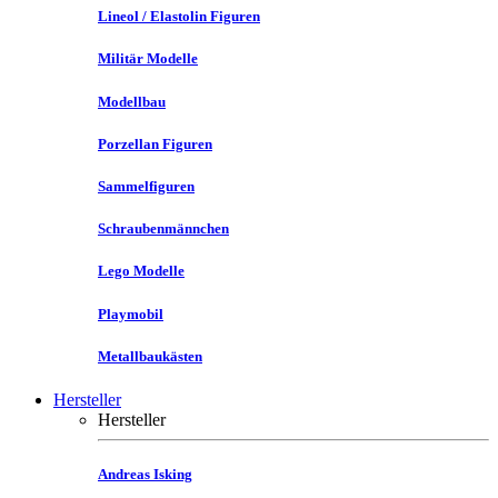
Lineol / Elastolin Figuren
Militär Modelle
Modellbau
Porzellan Figuren
Sammelfiguren
Schraubenmännchen
Lego Modelle
Playmobil
Metallbaukästen
Hersteller
Hersteller
Andreas Isking