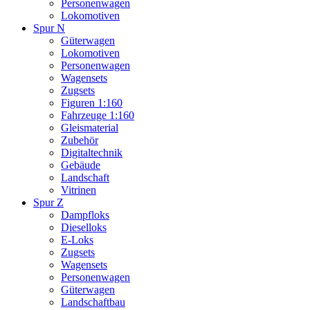
Personenwagen
Lokomotiven
Spur N
Güterwagen
Lokomotiven
Personenwagen
Wagensets
Zugsets
Figuren 1:160
Fahrzeuge 1:160
Gleismaterial
Zubehör
Digitaltechnik
Gebäude
Landschaft
Vitrinen
Spur Z
Dampfloks
Dieselloks
E-Loks
Zugsets
Wagensets
Personenwagen
Güterwagen
Landschaftbau