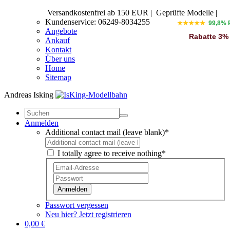
Versandkostenfrei ab 150 EUR
|
Geprüfte Modelle |
Kundenservice: 06249-8034255
★★★★★
99,8% 
Angebote
Rabatte 3%
Ankauf
Kontakt
Über uns
Home
Sitemap
Andreas Isking
Anmelden
Additional contact mail (leave blank)*
I totally agree to receive nothing*
Anmelden
Passwort vergessen
Neu hier? Jetzt registrieren
0,00 €