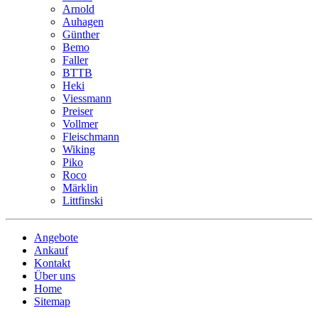
Arnold
Auhagen
Günther
Bemo
Faller
BTTB
Heki
Viessmann
Preiser
Vollmer
Fleischmann
Wiking
Piko
Roco
Märklin
Littfinski
Angebote
Ankauf
Kontakt
Über uns
Home
Sitemap