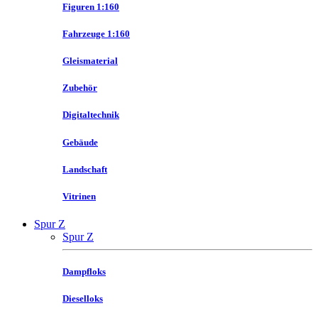
Figuren 1:160
Fahrzeuge 1:160
Gleismaterial
Zubehör
Digitaltechnik
Gebäude
Landschaft
Vitrinen
Spur Z
Spur Z
Dampfloks
Dieselloks