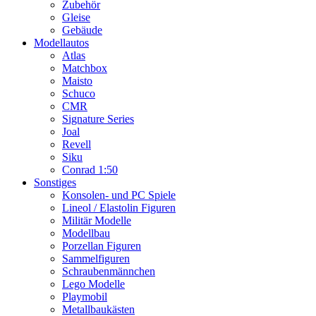
Zubehör
Gleise
Gebäude
Modellautos
Atlas
Matchbox
Maisto
Schuco
CMR
Signature Series
Joal
Revell
Siku
Conrad 1:50
Sonstiges
Konsolen- und PC Spiele
Lineol / Elastolin Figuren
Militär Modelle
Modellbau
Porzellan Figuren
Sammelfiguren
Schraubenmännchen
Lego Modelle
Playmobil
Metallbaukästen