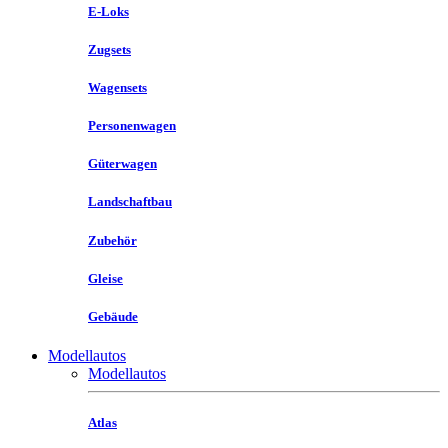
E-Loks
Zugsets
Wagensets
Personenwagen
Güterwagen
Landschaftbau
Zubehör
Gleise
Gebäude
Modellautos
Modellautos
Atlas