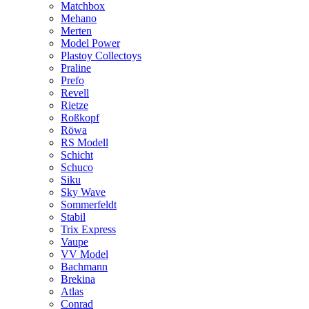
Matchbox
Mehano
Merten
Model Power
Plastoy Collectoys
Praline
Prefo
Revell
Rietze
Roßkopf
Röwa
RS Modell
Schicht
Schuco
Siku
Sky Wave
Sommerfeldt
Stabil
Trix Express
Vaupe
VV Model
Bachmann
Brekina
Atlas
Conrad