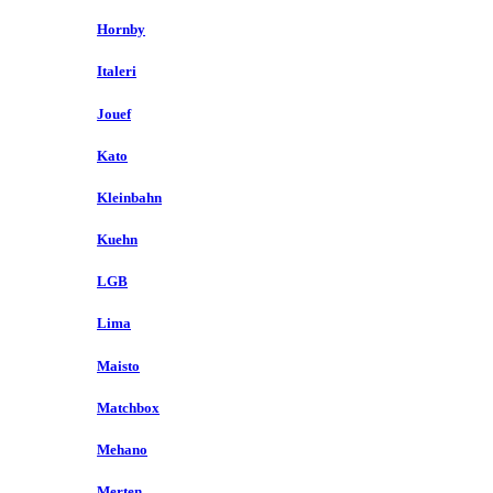
Hornby
Italeri
Jouef
Kato
Kleinbahn
Kuehn
LGB
Lima
Maisto
Matchbox
Mehano
Merten