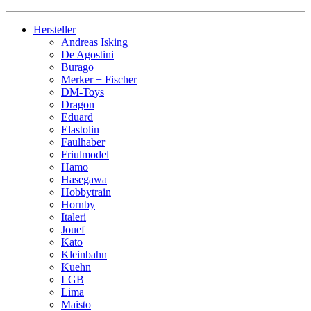
Hersteller
Andreas Isking
De Agostini
Burago
Merker + Fischer
DM-Toys
Dragon
Eduard
Elastolin
Faulhaber
Friulmodel
Hamo
Hasegawa
Hobbytrain
Hornby
Italeri
Jouef
Kato
Kleinbahn
Kuehn
LGB
Lima
Maisto