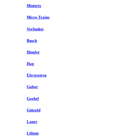
Minitrix
Micro Trains
Verlinden
Busch
Dingler
Hag
Electrotren
Gabor
Goebel
Gützold
Lauer
Liliput