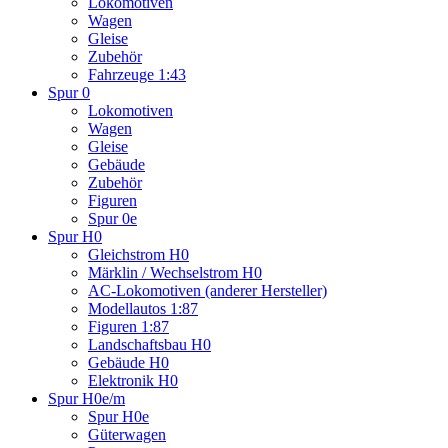
Lokomotiven
Wagen
Gleise
Zubehör
Fahrzeuge 1:43
Spur 0
Lokomotiven
Wagen
Gleise
Gebäude
Zubehör
Figuren
Spur 0e
Spur H0
Gleichstrom H0
Märklin / Wechselstrom H0
AC-Lokomotiven (anderer Hersteller)
Modellautos 1:87
Figuren 1:87
Landschaftsbau H0
Gebäude H0
Elektronik H0
Spur H0e/m
Spur H0e
Güterwagen