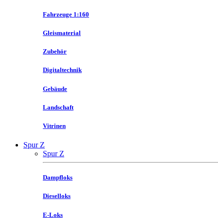
Fahrzeuge 1:160
Gleismaterial
Zubehör
Digitaltechnik
Gebäude
Landschaft
Vitrinen
Spur Z
Spur Z
Dampfloks
Dieselloks
E-Loks