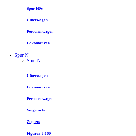
Spur H0e
Güterwagen
Personenwagen
Lokomotiven
Spur N
Spur N
Güterwagen
Lokomotiven
Personenwagen
Wagensets
Zugsets
Figuren 1:160