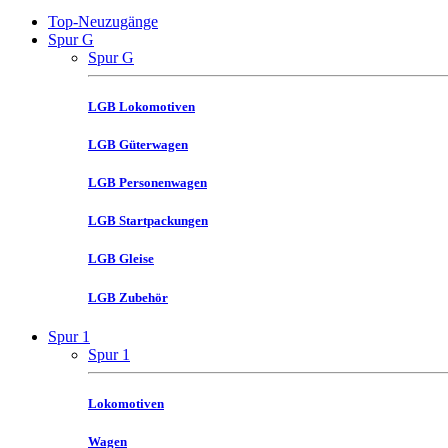
Top-Neuzugänge
Spur G
Spur G
LGB Lokomotiven
LGB Güterwagen
LGB Personenwagen
LGB Startpackungen
LGB Gleise
LGB Zubehör
Spur 1
Spur 1
Lokomotiven
Wagen