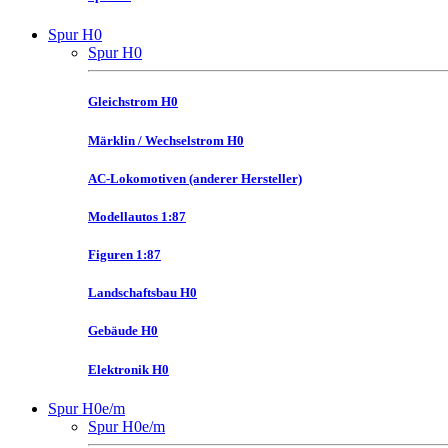
Spur H0
Spur H0
Gleichstrom H0
Märklin / Wechselstrom H0
AC-Lokomotiven (anderer Hersteller)
Modellautos 1:87
Figuren 1:87
Landschaftsbau H0
Gebäude H0
Elektronik H0
Spur H0e/m
Spur H0e/m