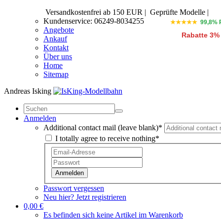
Versandkostenfrei ab 150 EUR
|
Geprüfte Modelle |
Kundenservice: 06249-8034255
★★★★★
99,8% 
Angebote
Rabatte 3%
Ankauf
Kontakt
Über uns
Home
Sitemap
Andreas Isking
Anmelden
Additional contact mail (leave blank)*
I totally agree to receive nothing*
Anmelden
Passwort vergessen
Neu hier? Jetzt registrieren
0,00 €
Es befinden sich keine Artikel im Warenkorb