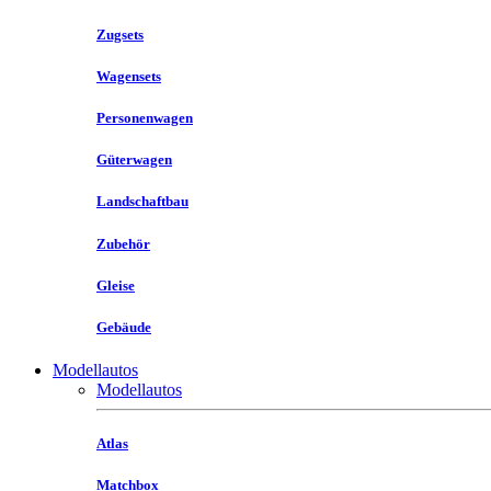
Zugsets
Wagensets
Personenwagen
Güterwagen
Landschaftbau
Zubehör
Gleise
Gebäude
Modellautos
Modellautos
Atlas
Matchbox