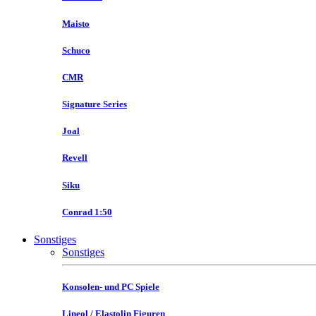
Maisto
Schuco
CMR
Signature Series
Joal
Revell
Siku
Conrad 1:50
Sonstiges
Sonstiges
Konsolen- und PC Spiele
Lineol / Elastolin Figuren