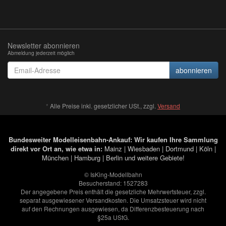
Newsletter abonnieren
Abmeldung jederzeit möglich
Email-
abonnieren
Adresse
*
Alle Preise inkl. gesetzlicher USt., zzgl.
Versand
Bundesweiter Modelleisenbahn-Ankauf: Wir kaufen Ihre Sammlung
direkt vor Ort an, wie etwa in:
Mainz
|
Wiesbaden
|
Dortmund
|
Köln
|
München
|
Hamburg
|
Berlin
und weitere Gebiete!
© IsKing-Modellbahn
Besucherstand: 1527283
Der angegebene Preis enthält die gesetzliche Mehrwertsteuer, zzgl.
separat ausgewiesener Versandkosten. Die Umsatzsteuer wird nicht
auf den Rechnungen ausgewiesen, da Differenzbesteuerung nach
§25a UStG.