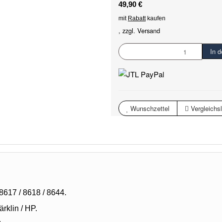
49,90 €
mit
Rabatt
kaufen
, zzgl.
Versand
In 
Wunschzettel
Vergleichsl
617 / 8618 / 8644.
rklin / HP.