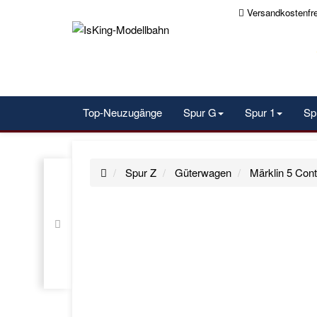
Versandkostenfr
Top-Neuzugänge
Spur G
Spur 1
Sp
Spur Z
Güterwagen
Märklin 5 Con