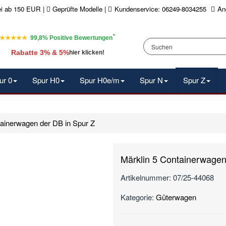
ei ab 150 EUR
|
Geprüfte Modelle |
Kundenservice: 06249-8034255
An
*
★★★★★
99,8% Positive Bewertungen
Rabatte 3% & 5%
hier klicken!
ur 0
Spur H0
Spur H0e/m
Spur N
Spur Z
tainerwagen der DB in Spur Z
Märklin 5 Containerwagen
Artikelnummer:
07/25-44068
Kategorie:
Güterwagen