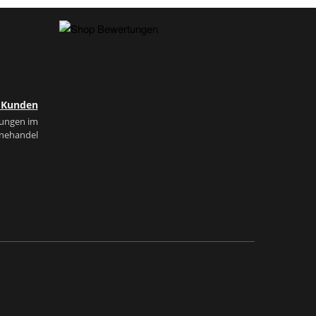
e Kunden
tungen im
inehandel