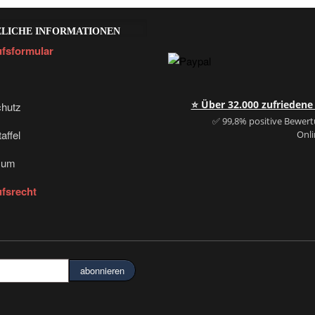
ZLICHE INFORMATIONEN
fsformular
⭐ Über 32.000 zufrieden
hutz
✅ 99,8% positive Bewer
affel
Onl
sum
fsrecht
abonnieren