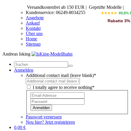
Versandkostenfrei ab 150 EUR
|
Geprüfte Modelle |
Kundenservice: 06249-8034255
★★★★★
99,8% 
Angebote
Rabatte 3%
Ankauf
Kontakt
Über uns
Home
Sitemap
Andreas Isking
Anmelden
Additional contact mail (leave blank)*
I totally agree to receive nothing*
Anmelden
Passwort vergessen
Neu hier? Jetzt registrieren
0,00 €