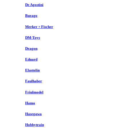
De Agostini
Burago
Merker + Fischer
DM-Toys
Dragon
Eduard
Elastolin
Faulhaber
Friulmodel
Hamo
Hasegawa
Hobbytrain