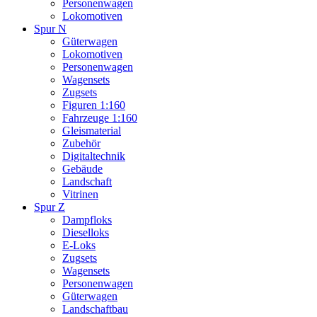
Personenwagen
Lokomotiven
Spur N
Güterwagen
Lokomotiven
Personenwagen
Wagensets
Zugsets
Figuren 1:160
Fahrzeuge 1:160
Gleismaterial
Zubehör
Digitaltechnik
Gebäude
Landschaft
Vitrinen
Spur Z
Dampfloks
Dieselloks
E-Loks
Zugsets
Wagensets
Personenwagen
Güterwagen
Landschaftbau