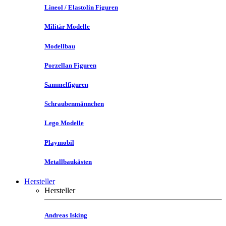
Lineol / Elastolin Figuren
Militär Modelle
Modellbau
Porzellan Figuren
Sammelfiguren
Schraubenmännchen
Lego Modelle
Playmobil
Metallbaukästen
Hersteller
Hersteller
Andreas Isking