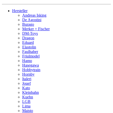
Hersteller
Andreas Isking
De Agostini
Burago
Merker + Fischer
DM-Toys
Dragon
Eduard
Elastolin
Faulhaber
Friulmodel
Hamo
Hasegawa
Hobbytrain
Hornby
Italeri
Jouef
Kato
Kleinbahn
Kuehn
LGB
Lima
Maisto