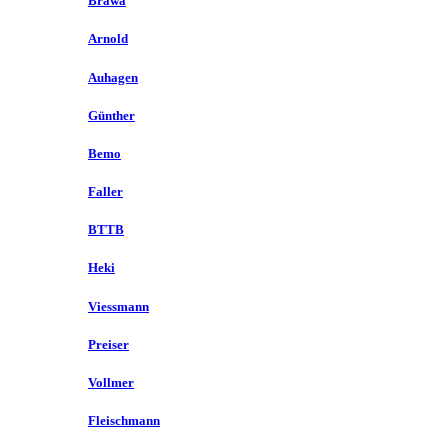
Brawa
Arnold
Auhagen
Günther
Bemo
Faller
BTTB
Heki
Viessmann
Preiser
Vollmer
Fleischmann