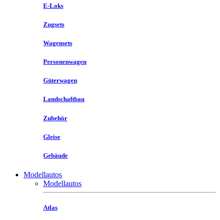
E-Loks
Zugsets
Wagensets
Personenwagen
Güterwagen
Landschaftbau
Zubehör
Gleise
Gebäude
Modellautos
Modellautos
Atlas