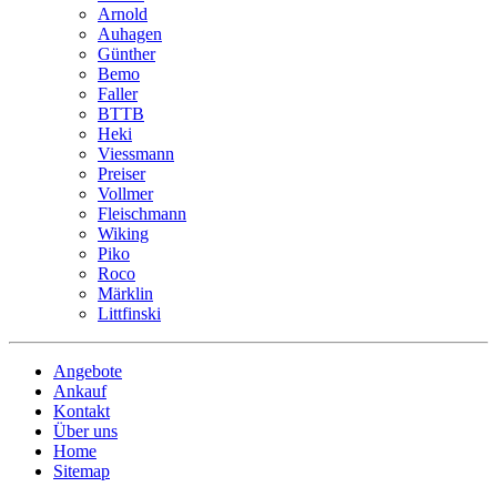
Arnold
Auhagen
Günther
Bemo
Faller
BTTB
Heki
Viessmann
Preiser
Vollmer
Fleischmann
Wiking
Piko
Roco
Märklin
Littfinski
Angebote
Ankauf
Kontakt
Über uns
Home
Sitemap