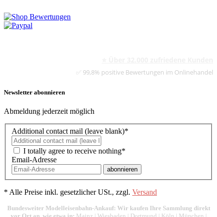
⭐ Über 32.000 zufriedene Kunden
✅ 99,8% positive Bewertungen im Onlinehandel
Newsletter abonnieren
Abmeldung jederzeit möglich
Additional contact mail (leave blank)*
I totally agree to receive nothing*
Email-Adresse
abonnieren
*
Alle Preise inkl. gesetzlicher USt., zzgl.
Versand
Bundesweiter Modelleisenbahn-Ankauf: Wir kaufen Ihre Sammlung direkt
vor Ort an, wie etwa in:
Mainz
|
Wiesbaden
|
Dortmund
|
Köln
|
München
|