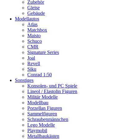
Zubehör
Gleise
Gebäude
Modellautos
Atlas
Matchbox
Maisto
Schuco
CMR
Signature Series
Joal
Revell
Siku
Conrad 1:50
Sonstiges
Konsolen- und PC Spiele
Lineol / Elastolin Figuren
Militär Modelle
Modellbau
Porzellan Figuren
Sammelfiguren
Schraubenmännchen
Lego Modelle
Playmobil
Metallbaukästen