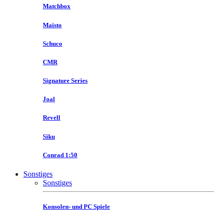
Matchbox
Maisto
Schuco
CMR
Signature Series
Joal
Revell
Siku
Conrad 1:50
Sonstiges
Sonstiges
Konsolen- und PC Spiele