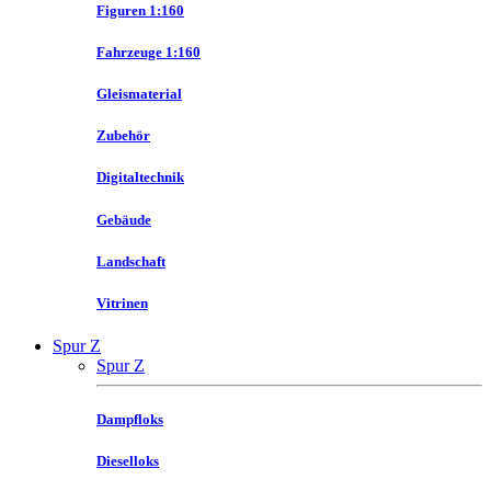
Figuren 1:160
Fahrzeuge 1:160
Gleismaterial
Zubehör
Digitaltechnik
Gebäude
Landschaft
Vitrinen
Spur Z
Spur Z
Dampfloks
Dieselloks