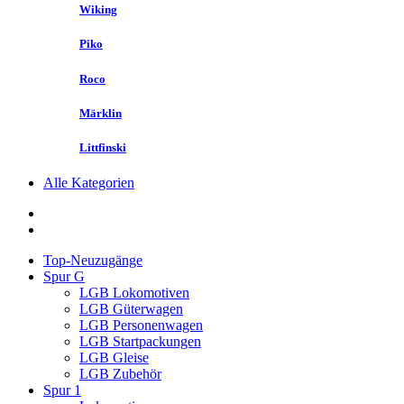
Wiking
Piko
Roco
Märklin
Littfinski
Alle Kategorien
Top-Neuzugänge
Spur G
LGB Lokomotiven
LGB Güterwagen
LGB Personenwagen
LGB Startpackungen
LGB Gleise
LGB Zubehör
Spur 1