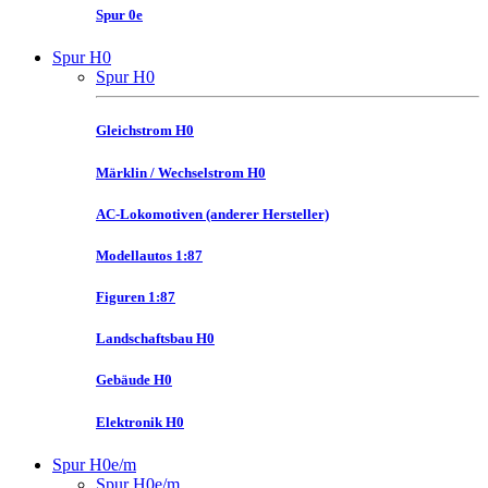
Spur 0e
Spur H0
Spur H0
Gleichstrom H0
Märklin / Wechselstrom H0
AC-Lokomotiven (anderer Hersteller)
Modellautos 1:87
Figuren 1:87
Landschaftsbau H0
Gebäude H0
Elektronik H0
Spur H0e/m
Spur H0e/m