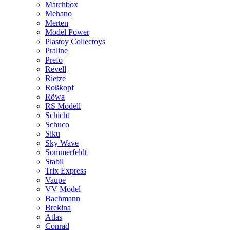
Matchbox
Mehano
Merten
Model Power
Plastoy Collectoys
Praline
Prefo
Revell
Rietze
Roßkopf
Röwa
RS Modell
Schicht
Schuco
Siku
Sky Wave
Sommerfeldt
Stabil
Trix Express
Vaupe
VV Model
Bachmann
Brekina
Atlas
Conrad