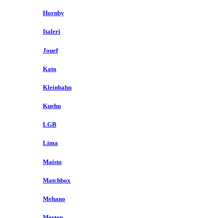
Hornby
Italeri
Jouef
Kato
Kleinbahn
Kuehn
LGB
Lima
Maisto
Matchbox
Mehano
Merten