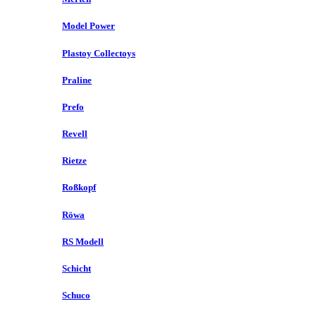
Model Power
Plastoy Collectoys
Praline
Prefo
Revell
Rietze
Roßkopf
Röwa
RS Modell
Schicht
Schuco