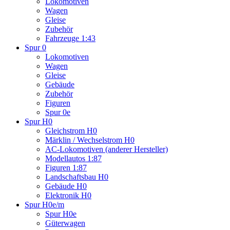
Lokomotiven
Wagen
Gleise
Zubehör
Fahrzeuge 1:43
Spur 0
Lokomotiven
Wagen
Gleise
Gebäude
Zubehör
Figuren
Spur 0e
Spur H0
Gleichstrom H0
Märklin / Wechselstrom H0
AC-Lokomotiven (anderer Hersteller)
Modellautos 1:87
Figuren 1:87
Landschaftsbau H0
Gebäude H0
Elektronik H0
Spur H0e/m
Spur H0e
Güterwagen