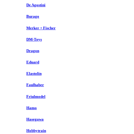
De Agostini
Burago
Merker + Fischer
DM-Toys
Dragon
Eduard
Elastolin
Faulhaber
Friulmodel
Hamo
Hasegawa
Hobbytrain