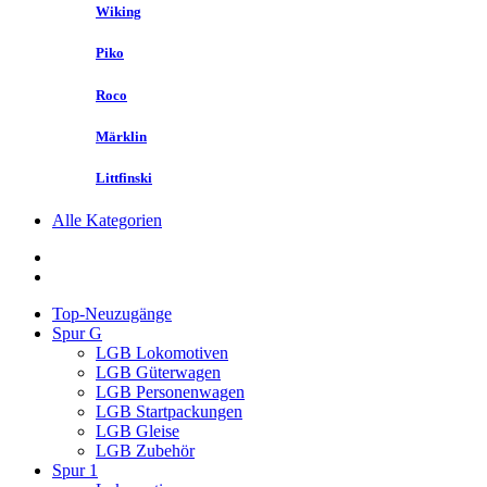
Wiking
Piko
Roco
Märklin
Littfinski
Alle Kategorien
Top-Neuzugänge
Spur G
LGB Lokomotiven
LGB Güterwagen
LGB Personenwagen
LGB Startpackungen
LGB Gleise
LGB Zubehör
Spur 1