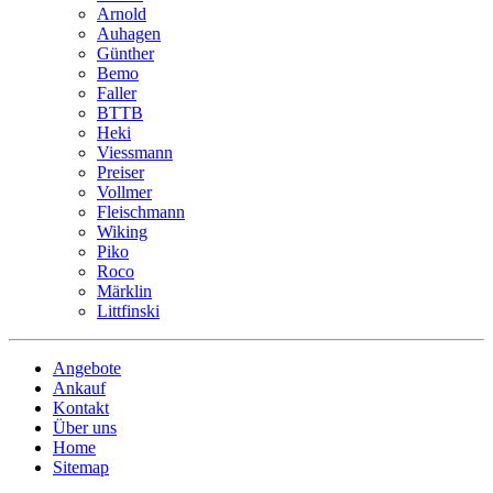
Arnold
Auhagen
Günther
Bemo
Faller
BTTB
Heki
Viessmann
Preiser
Vollmer
Fleischmann
Wiking
Piko
Roco
Märklin
Littfinski
Angebote
Ankauf
Kontakt
Über uns
Home
Sitemap