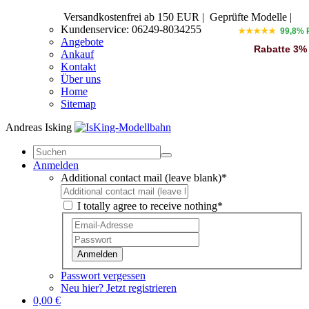
Versandkostenfrei ab 150 EUR
|
Geprüfte Modelle |
Kundenservice: 06249-8034255
★★★★★
99,8% 
Angebote
Rabatte 3%
Ankauf
Kontakt
Über uns
Home
Sitemap
Andreas Isking
Anmelden
Additional contact mail (leave blank)*
I totally agree to receive nothing*
Anmelden
Passwort vergessen
Neu hier? Jetzt registrieren
0,00 €