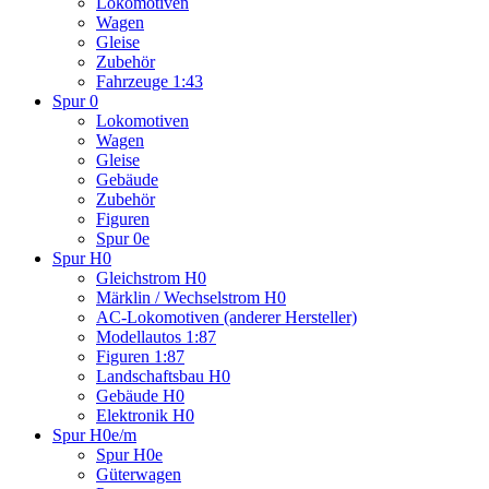
Lokomotiven
Wagen
Gleise
Zubehör
Fahrzeuge 1:43
Spur 0
Lokomotiven
Wagen
Gleise
Gebäude
Zubehör
Figuren
Spur 0e
Spur H0
Gleichstrom H0
Märklin / Wechselstrom H0
AC-Lokomotiven (anderer Hersteller)
Modellautos 1:87
Figuren 1:87
Landschaftsbau H0
Gebäude H0
Elektronik H0
Spur H0e/m
Spur H0e
Güterwagen