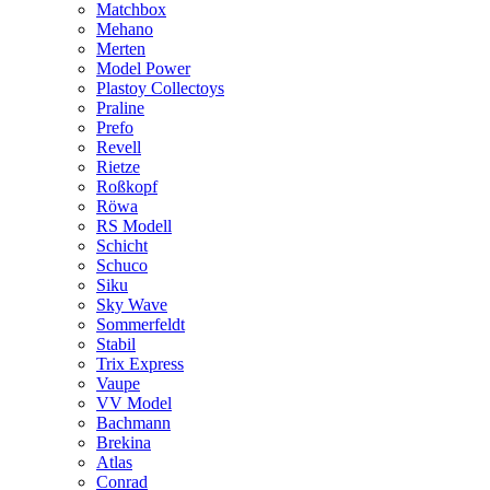
Matchbox
Mehano
Merten
Model Power
Plastoy Collectoys
Praline
Prefo
Revell
Rietze
Roßkopf
Röwa
RS Modell
Schicht
Schuco
Siku
Sky Wave
Sommerfeldt
Stabil
Trix Express
Vaupe
VV Model
Bachmann
Brekina
Atlas
Conrad