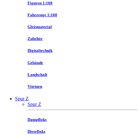
Figuren 1:160
Fahrzeuge 1:160
Gleismaterial
Zubehör
Digitaltechnik
Gebäude
Landschaft
Vitrinen
Spur Z
Spur Z
Dampfloks
Dieselloks