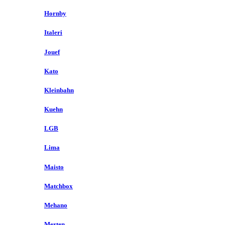
Hornby
Italeri
Jouef
Kato
Kleinbahn
Kuehn
LGB
Lima
Maisto
Matchbox
Mehano
Merten