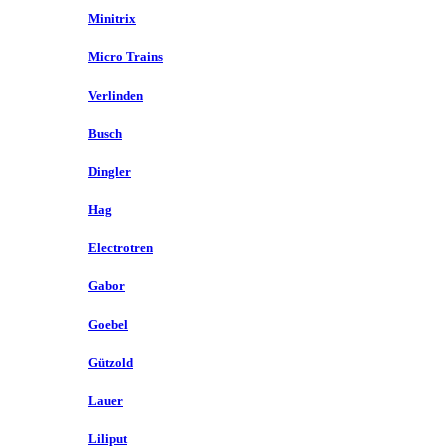
Minitrix
Micro Trains
Verlinden
Busch
Dingler
Hag
Electrotren
Gabor
Goebel
Gützold
Lauer
Liliput