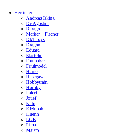
Hersteller
Andreas Isking
De Agostini
Burago
Merker + Fischer
DM-Toys
Dragon
Eduard
Elastolin
Faulhaber
Friulmodel
Hamo
Hasegawa
Hobbytrain
Hornby
Italeri
Jouef
Kato
Kleinbahn
Kuehn
LGB
Lima
Maisto