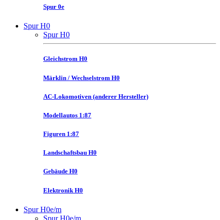
Spur 0e
Spur H0
Spur H0
Gleichstrom H0
Märklin / Wechselstrom H0
AC-Lokomotiven (anderer Hersteller)
Modellautos 1:87
Figuren 1:87
Landschaftsbau H0
Gebäude H0
Elektronik H0
Spur H0e/m
Spur H0e/m