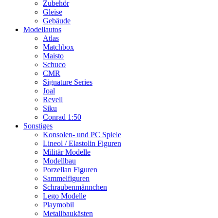
Zubehör
Gleise
Gebäude
Modellautos
Atlas
Matchbox
Maisto
Schuco
CMR
Signature Series
Joal
Revell
Siku
Conrad 1:50
Sonstiges
Konsolen- und PC Spiele
Lineol / Elastolin Figuren
Militär Modelle
Modellbau
Porzellan Figuren
Sammelfiguren
Schraubenmännchen
Lego Modelle
Playmobil
Metallbaukästen