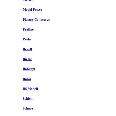
Model Power
Plastoy Collectoys
Praline
Prefo
Revell
Rietze
Roßkopf
Röwa
RS Modell
Schicht
Schuco