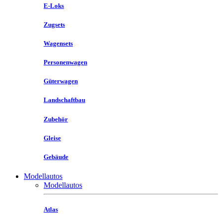
E-Loks
Zugsets
Wagensets
Personenwagen
Güterwagen
Landschaftbau
Zubehör
Gleise
Gebäude
Modellautos
Modellautos
Atlas