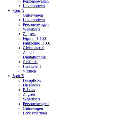
Personenwagen
Lokomotiven
Spur N
Güterwagen
Lokomotiven
Personenwagen
Wagensets
Zugsets
Figuren 1:160
Fahrzeuge 1:160
Gleismaterial
Zubehör
Digitaltechnik
Gebäude
Landschaft
Vitrinen
Spur Z
Dampfloks
Dieselloks
E-Loks
Zugsets
Wagensets
Personenwagen
Güterwagen
Landschaftbau