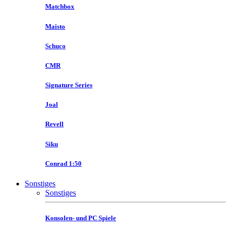
Matchbox
Maisto
Schuco
CMR
Signature Series
Joal
Revell
Siku
Conrad 1:50
Sonstiges
Sonstiges
Konsolen- und PC Spiele