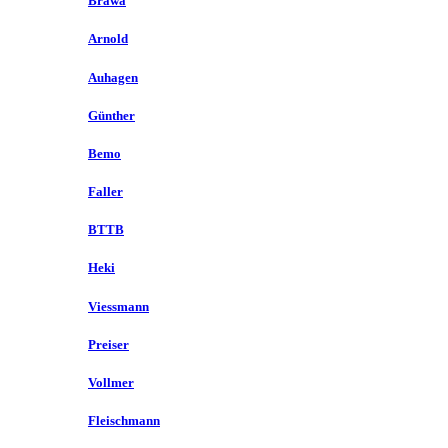
Brawa
Arnold
Auhagen
Günther
Bemo
Faller
BTTB
Heki
Viessmann
Preiser
Vollmer
Fleischmann