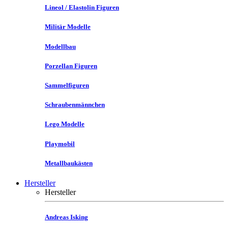
Lineol / Elastolin Figuren
Militär Modelle
Modellbau
Porzellan Figuren
Sammelfiguren
Schraubenmännchen
Lego Modelle
Playmobil
Metallbaukästen
Hersteller
Hersteller
Andreas Isking