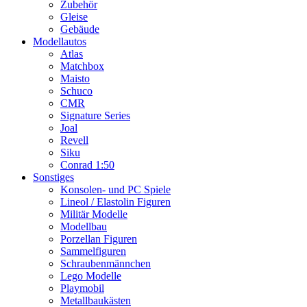
Zubehör
Gleise
Gebäude
Modellautos
Atlas
Matchbox
Maisto
Schuco
CMR
Signature Series
Joal
Revell
Siku
Conrad 1:50
Sonstiges
Konsolen- und PC Spiele
Lineol / Elastolin Figuren
Militär Modelle
Modellbau
Porzellan Figuren
Sammelfiguren
Schraubenmännchen
Lego Modelle
Playmobil
Metallbaukästen