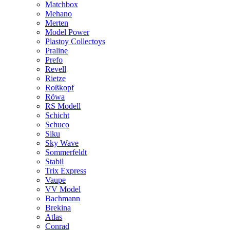
Matchbox
Mehano
Merten
Model Power
Plastoy Collectoys
Praline
Prefo
Revell
Rietze
Roßkopf
Röwa
RS Modell
Schicht
Schuco
Siku
Sky Wave
Sommerfeldt
Stabil
Trix Express
Vaupe
VV Model
Bachmann
Brekina
Atlas
Conrad