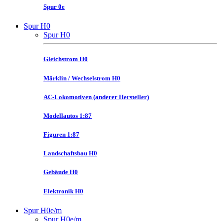
Spur 0e
Spur H0
Spur H0
Gleichstrom H0
Märklin / Wechselstrom H0
AC-Lokomotiven (anderer Hersteller)
Modellautos 1:87
Figuren 1:87
Landschaftsbau H0
Gebäude H0
Elektronik H0
Spur H0e/m
Spur H0e/m