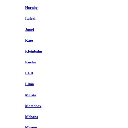
Hornby
Italeri
Jouef
Kato
Kleinbahn
Kuehn
LGB
Lima
Maisto
Matchbox
Mehano
Merten