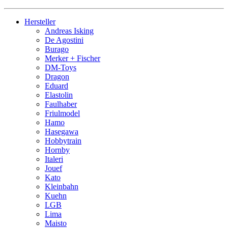
Hersteller
Andreas Isking
De Agostini
Burago
Merker + Fischer
DM-Toys
Dragon
Eduard
Elastolin
Faulhaber
Friulmodel
Hamo
Hasegawa
Hobbytrain
Hornby
Italeri
Jouef
Kato
Kleinbahn
Kuehn
LGB
Lima
Maisto