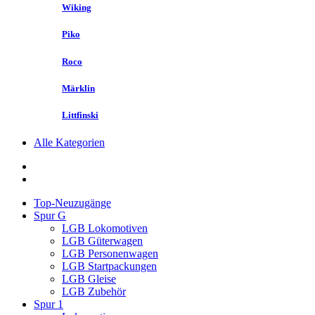
Wiking
Piko
Roco
Märklin
Littfinski
Alle Kategorien
Top-Neuzugänge
Spur G
LGB Lokomotiven
LGB Güterwagen
LGB Personenwagen
LGB Startpackungen
LGB Gleise
LGB Zubehör
Spur 1