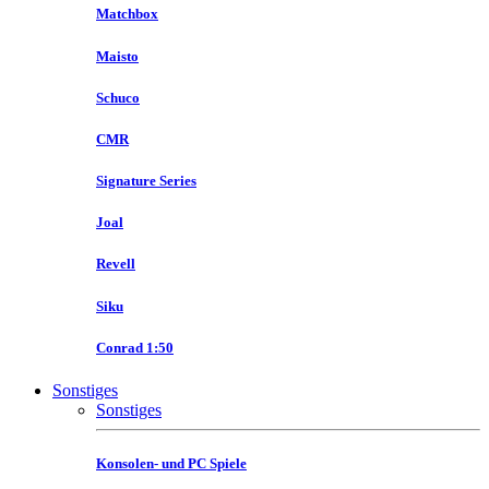
Matchbox
Maisto
Schuco
CMR
Signature Series
Joal
Revell
Siku
Conrad 1:50
Sonstiges
Sonstiges
Konsolen- und PC Spiele