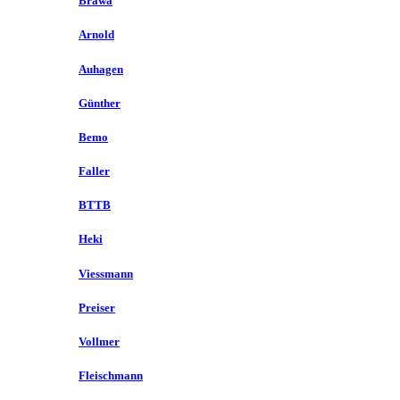
Brawa
Arnold
Auhagen
Günther
Bemo
Faller
BTTB
Heki
Viessmann
Preiser
Vollmer
Fleischmann