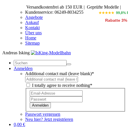
Versandkostenfrei ab 150 EUR
|
Geprüfte Modelle |
Kundenservice: 06249-8034255
★★★★★
99,8% 
Angebote
Rabatte 3%
Ankauf
Kontakt
Über uns
Home
Sitemap
Andreas Isking
Anmelden
Additional contact mail (leave blank)*
I totally agree to receive nothing*
Anmelden
Passwort vergessen
Neu hier? Jetzt registrieren
0,00 €