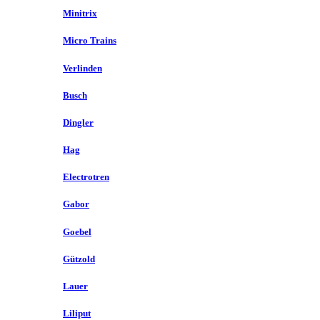
Minitrix
Micro Trains
Verlinden
Busch
Dingler
Hag
Electrotren
Gabor
Goebel
Gützold
Lauer
Liliput