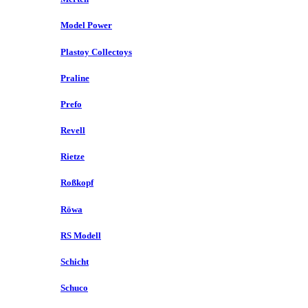
Model Power
Plastoy Collectoys
Praline
Prefo
Revell
Rietze
Roßkopf
Röwa
RS Modell
Schicht
Schuco