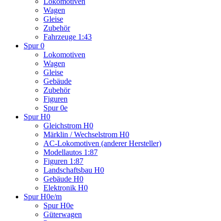
Lokomotiven
Wagen
Gleise
Zubehör
Fahrzeuge 1:43
Spur 0
Lokomotiven
Wagen
Gleise
Gebäude
Zubehör
Figuren
Spur 0e
Spur H0
Gleichstrom H0
Märklin / Wechselstrom H0
AC-Lokomotiven (anderer Hersteller)
Modellautos 1:87
Figuren 1:87
Landschaftsbau H0
Gebäude H0
Elektronik H0
Spur H0e/m
Spur H0e
Güterwagen