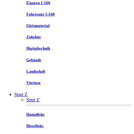
Figuren 1:160
Fahrzeuge 1:160
Gleismaterial
Zubehör
Digitaltechnik
Gebäude
Landschaft
Vitrinen
Spur Z
Spur Z
Dampfloks
Dieselloks