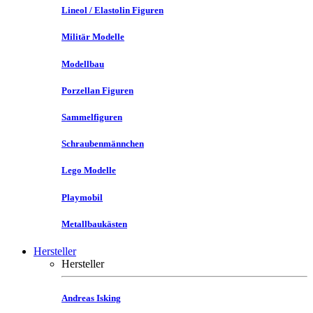
Lineol / Elastolin Figuren
Militär Modelle
Modellbau
Porzellan Figuren
Sammelfiguren
Schraubenmännchen
Lego Modelle
Playmobil
Metallbaukästen
Hersteller
Hersteller
Andreas Isking