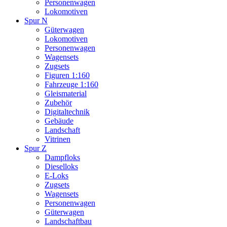
Personenwagen
Lokomotiven
Spur N
Güterwagen
Lokomotiven
Personenwagen
Wagensets
Zugsets
Figuren 1:160
Fahrzeuge 1:160
Gleismaterial
Zubehör
Digitaltechnik
Gebäude
Landschaft
Vitrinen
Spur Z
Dampfloks
Dieselloks
E-Loks
Zugsets
Wagensets
Personenwagen
Güterwagen
Landschaftbau