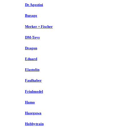
De Agostini
Burago
Merker + Fischer
DM-Toys
Dragon
Eduard
Elastolin
Faulhaber
Friulmodel
Hamo
Hasegawa
Hobbytrain