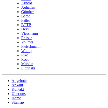
Arnold
Auhagen
Günther
Bemo
Faller
BTTB
Heki
Viessmann
Preiser
Vollmer
Fleischmann
Wiking
Piko
Roco
Märklin
Littfinski
Angebote
Ankauf
Kontakt
Über uns
Home
Sitemap