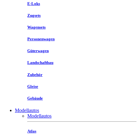
E-Loks
Zugsets
Wagensets
Personenwagen
Güterwagen
Landschaftbau
Zubehör
Gleise
Gebäude
Modellautos
Modellautos
Atlas