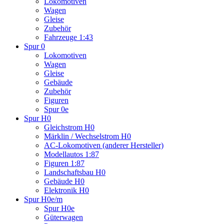
Lokomotiven
Wagen
Gleise
Zubehör
Fahrzeuge 1:43
Spur 0
Lokomotiven
Wagen
Gleise
Gebäude
Zubehör
Figuren
Spur 0e
Spur H0
Gleichstrom H0
Märklin / Wechselstrom H0
AC-Lokomotiven (anderer Hersteller)
Modellautos 1:87
Figuren 1:87
Landschaftsbau H0
Gebäude H0
Elektronik H0
Spur H0e/m
Spur H0e
Güterwagen