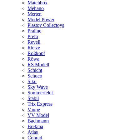
Matchbox
Mehano
Merten
Model Power
Plastoy Collectoys
Praline
Prefo
Revell
Rietze
Roßkopf
Röwa
RS Modell
Schicht
Schuco
Siku
Sky Wave
Sommerfeldt
Stabil
Trix Express
Vaupe
VV Model
Bachmann
Brekina
Atlas
Conrad