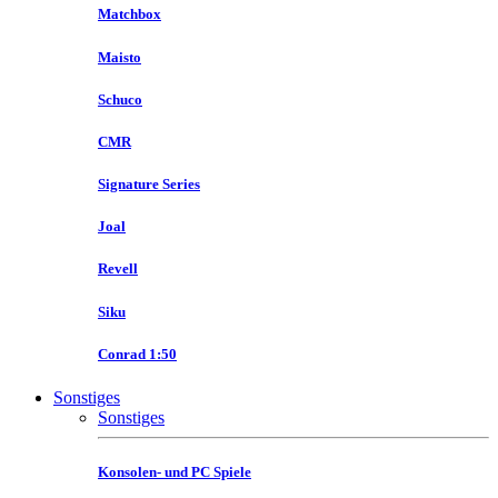
Matchbox
Maisto
Schuco
CMR
Signature Series
Joal
Revell
Siku
Conrad 1:50
Sonstiges
Sonstiges
Konsolen- und PC Spiele