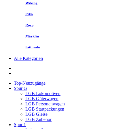
Wiking
Piko
Roco
Märklin
Littfinski
Alle Kategorien
Top-Neuzugänge
Spur G
LGB Lokomotiven
LGB Güterwagen
LGB Personenwagen
LGB Startpackungen
LGB Gleise
LGB Zubehör
Spur 1