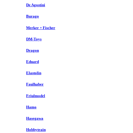
De Agostini
Burago
Merker + Fischer
DM-Toys
Dragon
Eduard
Elastolin
Faulhaber
Friulmodel
Hamo
Hasegawa
Hobbytrain