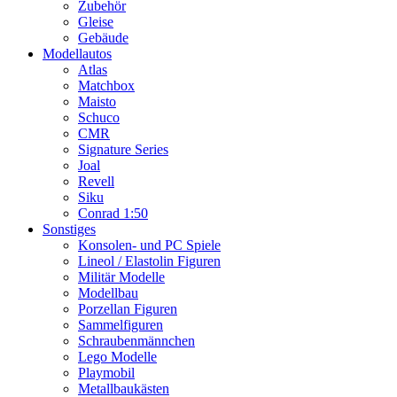
Zubehör
Gleise
Gebäude
Modellautos
Atlas
Matchbox
Maisto
Schuco
CMR
Signature Series
Joal
Revell
Siku
Conrad 1:50
Sonstiges
Konsolen- und PC Spiele
Lineol / Elastolin Figuren
Militär Modelle
Modellbau
Porzellan Figuren
Sammelfiguren
Schraubenmännchen
Lego Modelle
Playmobil
Metallbaukästen