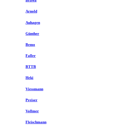
Brawa
Arnold
Auhagen
Günther
Bemo
Faller
BTTB
Heki
Viessmann
Preiser
Vollmer
Fleischmann