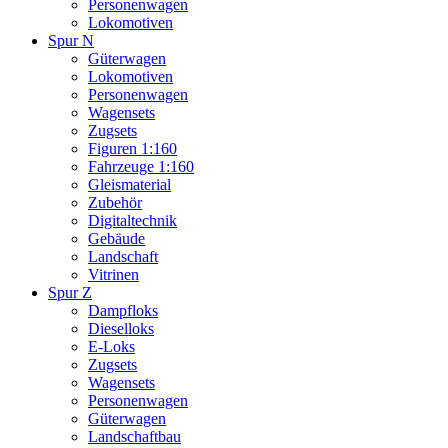
Personenwagen
Lokomotiven
Spur N
Güterwagen
Lokomotiven
Personenwagen
Wagensets
Zugsets
Figuren 1:160
Fahrzeuge 1:160
Gleismaterial
Zubehör
Digitaltechnik
Gebäude
Landschaft
Vitrinen
Spur Z
Dampfloks
Dieselloks
E-Loks
Zugsets
Wagensets
Personenwagen
Güterwagen
Landschaftbau