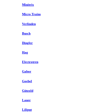
Minitrix
Micro Trains
Verlinden
Busch
Dingler
Hag
Electrotren
Gabor
Goebel
Gützold
Lauer
Liliput