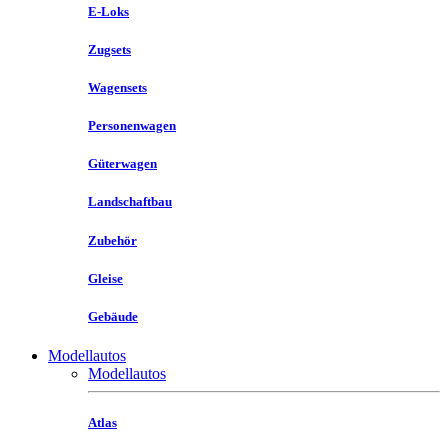
E-Loks
Zugsets
Wagensets
Personenwagen
Güterwagen
Landschaftbau
Zubehör
Gleise
Gebäude
Modellautos
Modellautos
Atlas