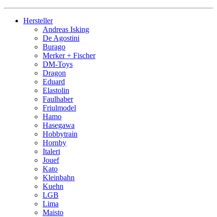
Hersteller
Andreas Isking
De Agostini
Burago
Merker + Fischer
DM-Toys
Dragon
Eduard
Elastolin
Faulhaber
Friulmodel
Hamo
Hasegawa
Hobbytrain
Hornby
Italeri
Jouef
Kato
Kleinbahn
Kuehn
LGB
Lima
Maisto