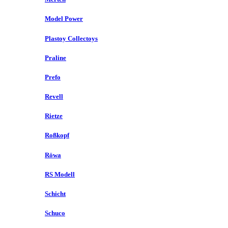
Model Power
Plastoy Collectoys
Praline
Prefo
Revell
Rietze
Roßkopf
Röwa
RS Modell
Schicht
Schuco