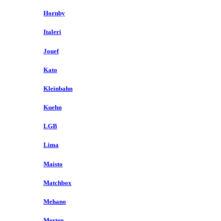
Hornby
Italeri
Jouef
Kato
Kleinbahn
Kuehn
LGB
Lima
Maisto
Matchbox
Mehano
Merten