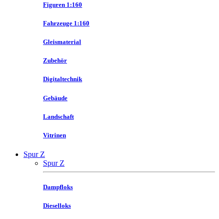
Figuren 1:160
Fahrzeuge 1:160
Gleismaterial
Zubehör
Digitaltechnik
Gebäude
Landschaft
Vitrinen
Spur Z
Spur Z
Dampfloks
Dieselloks