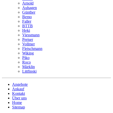
Arnold
Auhagen
Günther
Bemo
Faller
BTTB
Heki
Viessmann
Preiser
Vollmer
Fleischmann
Wiking
Piko
Roco
Märklin
Littfinski
Angebote
Ankauf
Kontakt
Über uns
Home
Sitemap