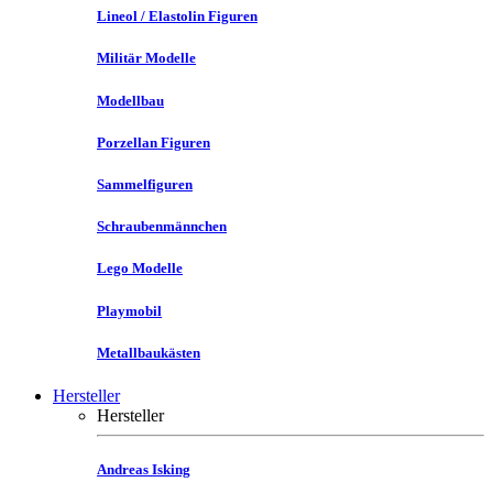
Lineol / Elastolin Figuren
Militär Modelle
Modellbau
Porzellan Figuren
Sammelfiguren
Schraubenmännchen
Lego Modelle
Playmobil
Metallbaukästen
Hersteller
Hersteller
Andreas Isking