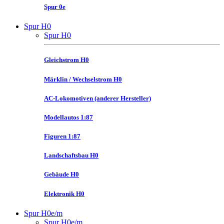
Spur 0e
Spur H0
Spur H0
Gleichstrom H0
Märklin / Wechselstrom H0
AC-Lokomotiven (anderer Hersteller)
Modellautos 1:87
Figuren 1:87
Landschaftsbau H0
Gebäude H0
Elektronik H0
Spur H0e/m
Spur H0e/m