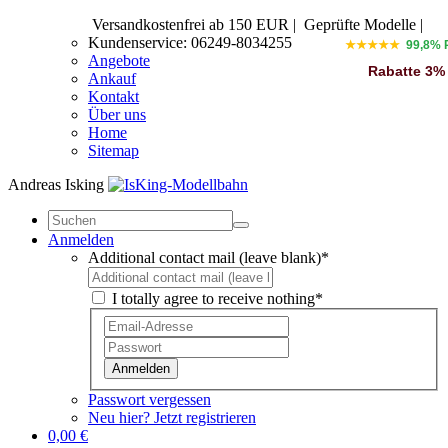
Versandkostenfrei ab 150 EUR
|
Geprüfte Modelle |
Kundenservice: 06249-8034255
★★★★★
99,8% 
Angebote
Rabatte 3%
Ankauf
Kontakt
Über uns
Home
Sitemap
Andreas Isking
Anmelden
Additional contact mail (leave blank)*
I totally agree to receive nothing*
Anmelden
Passwort vergessen
Neu hier? Jetzt registrieren
0,00 €