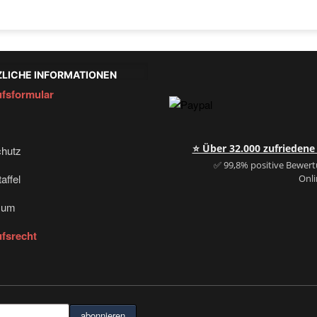
LICHE INFORMATIONEN
fsformular
⭐ Über 32.000 zufrieden
hutz
✅ 99,8% positive Bewer
affel
Onl
sum
fsrecht
abonnieren