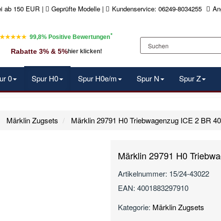
ei ab 150 EUR
|
Geprüfte Modelle |
Kundenservice: 06249-8034255
An
*
★★★★★
99,8% Positive Bewertungen
Rabatte 3% & 5%
hier klicken!
ur 0
Spur H0
Spur H0e/m
Spur N
Spur Z
Märklin Zugsets
Märklin 29791 H0 Triebwagenzug ICE 2 BR 402 
Märklin 29791 H0 Triebwa
Artikelnummer:
15/24-43022
EAN:
4001883297910
Kategorie:
Märklin Zugsets