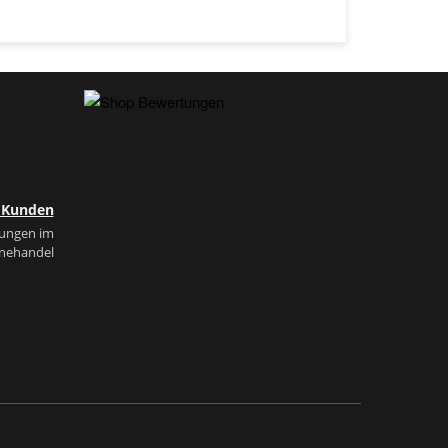
e Kunden
tungen im
inehandel