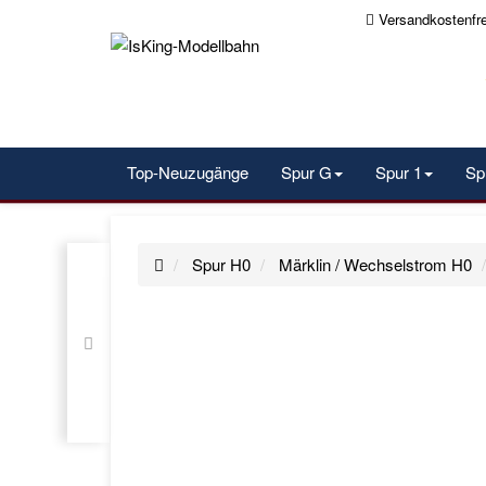
Versandkostenfr
Top-Neuzugänge
Spur G
Spur 1
Sp
Spur H0
Märklin / Wechselstrom H0