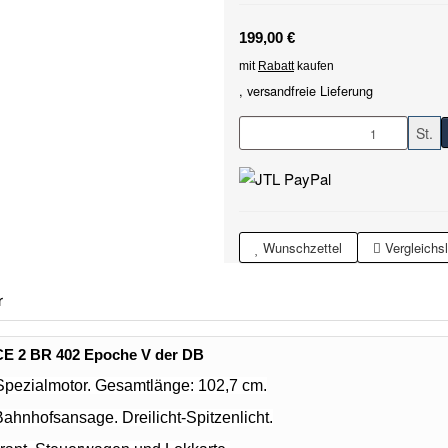
199,00 €
mit
Rabatt
kaufen
,
versandfreie Lieferung
St.
Wunschzettel
Vergleichsl
r
ICE 2 BR 402 Epoche V der DB
 Spezialmotor. Gesamtlänge: 102,7 cm.
d Bahnhofsansage.
Dreilicht-Spitzenlicht.