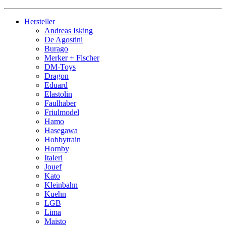
Hersteller
Andreas Isking
De Agostini
Burago
Merker + Fischer
DM-Toys
Dragon
Eduard
Elastolin
Faulhaber
Friulmodel
Hamo
Hasegawa
Hobbytrain
Hornby
Italeri
Jouef
Kato
Kleinbahn
Kuehn
LGB
Lima
Maisto