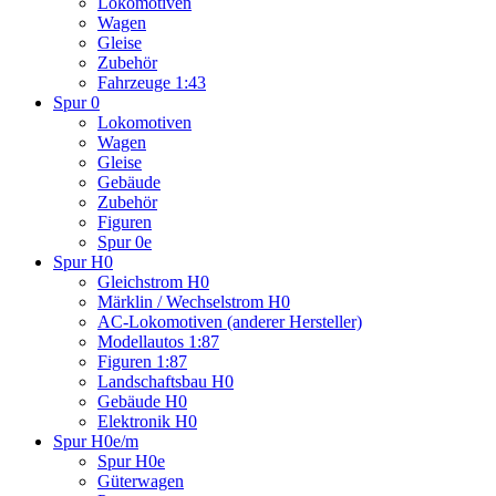
Lokomotiven
Wagen
Gleise
Zubehör
Fahrzeuge 1:43
Spur 0
Lokomotiven
Wagen
Gleise
Gebäude
Zubehör
Figuren
Spur 0e
Spur H0
Gleichstrom H0
Märklin / Wechselstrom H0
AC-Lokomotiven (anderer Hersteller)
Modellautos 1:87
Figuren 1:87
Landschaftsbau H0
Gebäude H0
Elektronik H0
Spur H0e/m
Spur H0e
Güterwagen