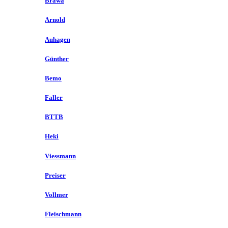
Brawa
Arnold
Auhagen
Günther
Bemo
Faller
BTTB
Heki
Viessmann
Preiser
Vollmer
Fleischmann