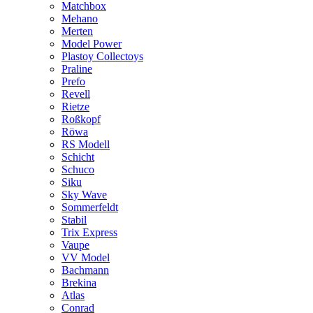
Matchbox
Mehano
Merten
Model Power
Plastoy Collectoys
Praline
Prefo
Revell
Rietze
Roßkopf
Röwa
RS Modell
Schicht
Schuco
Siku
Sky Wave
Sommerfeldt
Stabil
Trix Express
Vaupe
VV Model
Bachmann
Brekina
Atlas
Conrad