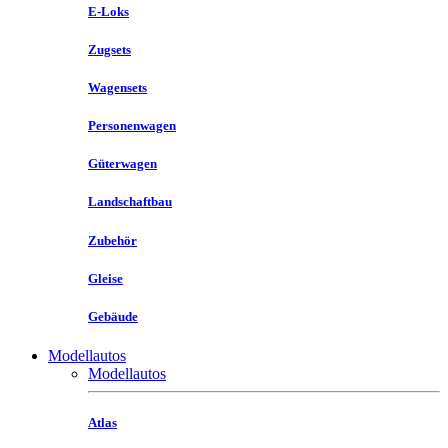
E-Loks
Zugsets
Wagensets
Personenwagen
Güterwagen
Landschaftbau
Zubehör
Gleise
Gebäude
Modellautos
Modellautos
Atlas