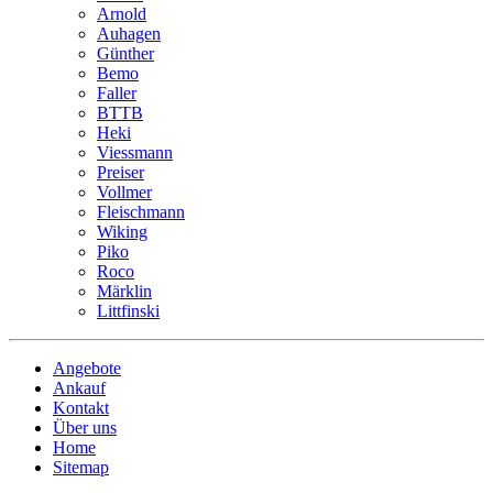
Arnold
Auhagen
Günther
Bemo
Faller
BTTB
Heki
Viessmann
Preiser
Vollmer
Fleischmann
Wiking
Piko
Roco
Märklin
Littfinski
Angebote
Ankauf
Kontakt
Über uns
Home
Sitemap