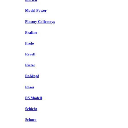
Model Power
Plastoy Collectoys
Praline
Prefo
Revell
Rietze
Roßkopf
Röwa
RS Modell
Schicht
Schuco