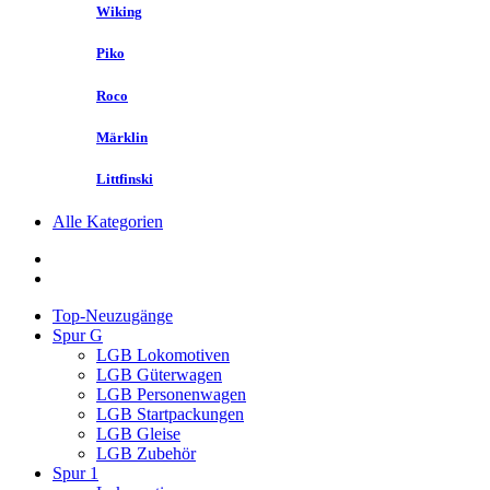
Wiking
Piko
Roco
Märklin
Littfinski
Alle Kategorien
Top-Neuzugänge
Spur G
LGB Lokomotiven
LGB Güterwagen
LGB Personenwagen
LGB Startpackungen
LGB Gleise
LGB Zubehör
Spur 1