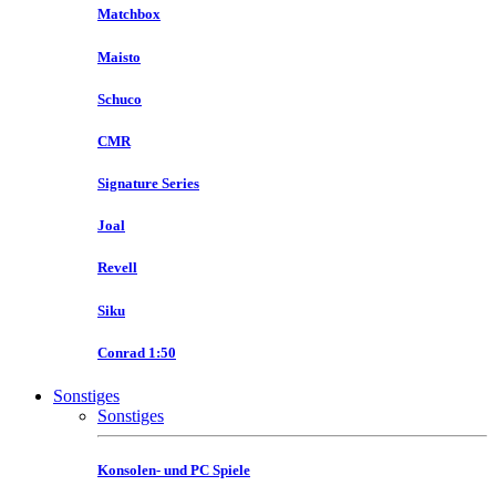
Matchbox
Maisto
Schuco
CMR
Signature Series
Joal
Revell
Siku
Conrad 1:50
Sonstiges
Sonstiges
Konsolen- und PC Spiele