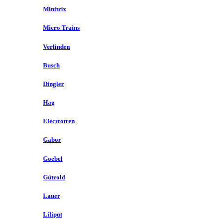
Minitrix
Micro Trains
Verlinden
Busch
Dingler
Hag
Electrotren
Gabor
Goebel
Gützold
Lauer
Liliput