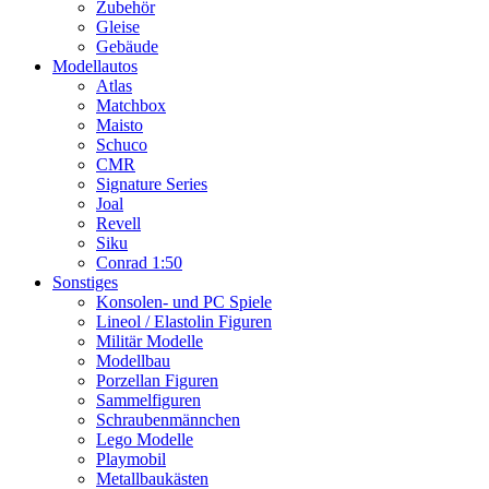
Zubehör
Gleise
Gebäude
Modellautos
Atlas
Matchbox
Maisto
Schuco
CMR
Signature Series
Joal
Revell
Siku
Conrad 1:50
Sonstiges
Konsolen- und PC Spiele
Lineol / Elastolin Figuren
Militär Modelle
Modellbau
Porzellan Figuren
Sammelfiguren
Schraubenmännchen
Lego Modelle
Playmobil
Metallbaukästen