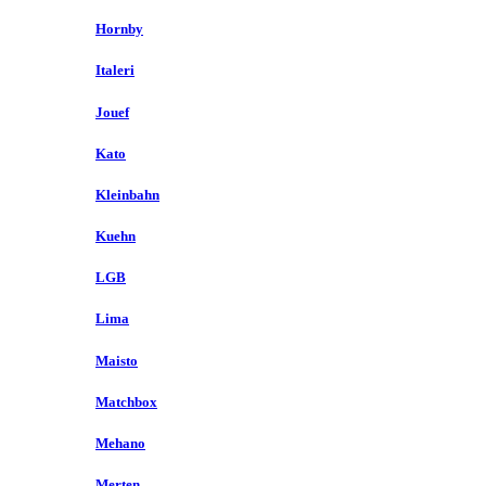
Hornby
Italeri
Jouef
Kato
Kleinbahn
Kuehn
LGB
Lima
Maisto
Matchbox
Mehano
Merten