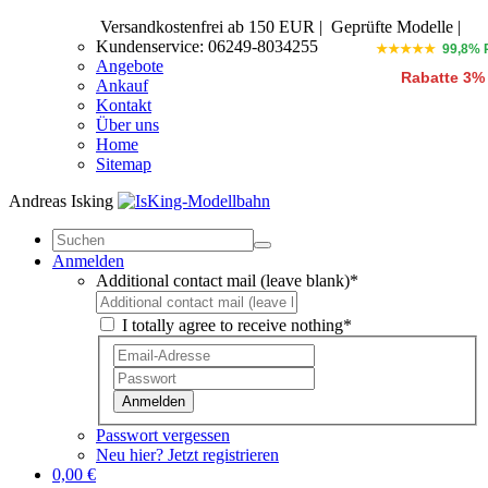
Versandkostenfrei ab 150 EUR
|
Geprüfte Modelle |
Kundenservice: 06249-8034255
★★★★★
99,8% 
Angebote
Rabatte 3%
Ankauf
Kontakt
Über uns
Home
Sitemap
Andreas Isking
Anmelden
Additional contact mail (leave blank)*
I totally agree to receive nothing*
Anmelden
Passwort vergessen
Neu hier? Jetzt registrieren
0,00 €