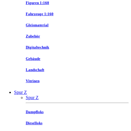
Figuren 1:160
Fahrzeuge 1:160
Gleismaterial
Zubehör
Digitaltechnik
Gebäude
Landschaft
Vitrinen
Spur Z
Spur Z
Dampfloks
Dieselloks