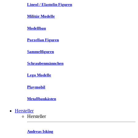
Lineol / Elastolin Figuren
Militär Modelle
Modellbau
Porzellan Figuren
Sammelfiguren
Schraubenmännchen
Lego Modelle
Playmobil
Metallbaukästen
Hersteller
Hersteller
Andreas Isking