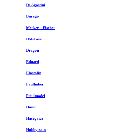
De Agostini
Burago
Merker + Fischer
DM-Toys
Dragon
Eduard
Elastolin
Faulhaber
Friulmodel
Hamo
Hasegawa
Hobbytrain