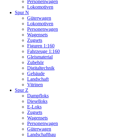
Personenwagen
Lokomotiven
Spur N
Güterwagen
Lokomotiven
Personenwagen
Wagensets
Zugsets
Figuren 1:160
Fahrzeuge 1:160
Gleismaterial
Zubehör
Digitaltechnik
Gebäude
Landschaft
Vitrinen
Spur Z
Dampfloks
Dieselloks
E-Loks
Zugsets
Wagensets
Personenwagen
Güterwagen
Landschaftbau