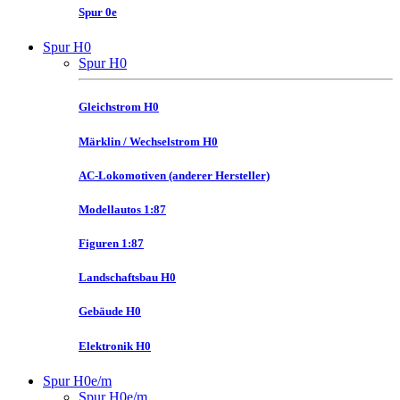
Spur 0e
Spur H0
Spur H0
Gleichstrom H0
Märklin / Wechselstrom H0
AC-Lokomotiven (anderer Hersteller)
Modellautos 1:87
Figuren 1:87
Landschaftsbau H0
Gebäude H0
Elektronik H0
Spur H0e/m
Spur H0e/m