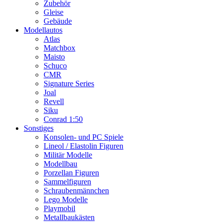
Zubehör
Gleise
Gebäude
Modellautos
Atlas
Matchbox
Maisto
Schuco
CMR
Signature Series
Joal
Revell
Siku
Conrad 1:50
Sonstiges
Konsolen- und PC Spiele
Lineol / Elastolin Figuren
Militär Modelle
Modellbau
Porzellan Figuren
Sammelfiguren
Schraubenmännchen
Lego Modelle
Playmobil
Metallbaukästen