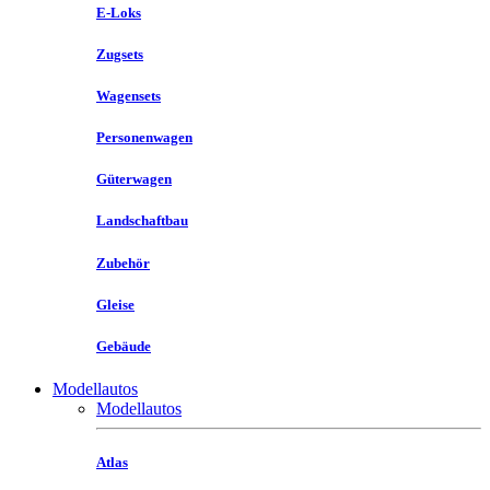
E-Loks
Zugsets
Wagensets
Personenwagen
Güterwagen
Landschaftbau
Zubehör
Gleise
Gebäude
Modellautos
Modellautos
Atlas