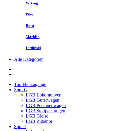
Wiking
Piko
Roco
Märklin
Littfinski
Alle Kategorien
Top-Neuzugänge
Spur G
LGB Lokomotiven
LGB Güterwagen
LGB Personenwagen
LGB Startpackungen
LGB Gleise
LGB Zubehör
Spur 1