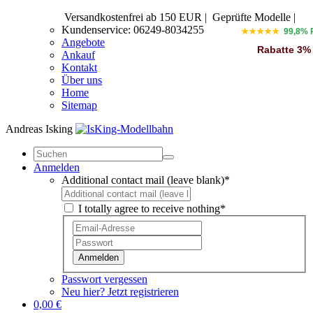
Versandkostenfrei ab 150 EUR
|
Geprüfte Modelle |
Kundenservice: 06249-8034255
★★★★★
99,8% 
Angebote
Rabatte 3%
Ankauf
Kontakt
Über uns
Home
Sitemap
Andreas Isking
Anmelden
Additional contact mail (leave blank)*
I totally agree to receive nothing*
Anmelden
Passwort vergessen
Neu hier? Jetzt registrieren
0,00 €