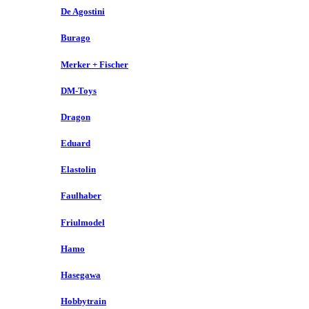
De Agostini
Burago
Merker + Fischer
DM-Toys
Dragon
Eduard
Elastolin
Faulhaber
Friulmodel
Hamo
Hasegawa
Hobbytrain