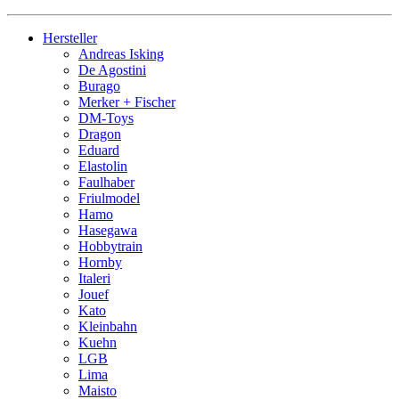
Hersteller
Andreas Isking
De Agostini
Burago
Merker + Fischer
DM-Toys
Dragon
Eduard
Elastolin
Faulhaber
Friulmodel
Hamo
Hasegawa
Hobbytrain
Hornby
Italeri
Jouef
Kato
Kleinbahn
Kuehn
LGB
Lima
Maisto