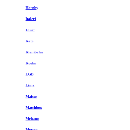
Hornby
Italeri
Jouef
Kato
Kleinbahn
Kuehn
LGB
Lima
Maisto
Matchbox
Mehano
Merten