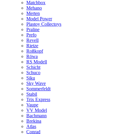
Matchbox
Mehano
Merten
Model Power
Plastoy Collectoys
Praline
Prefo
Revell
Rietze
Roßkopf
Röwa
RS Modell
Schicht
Schuco
Siku
Sky Wave
Sommerfeldt
Stabil
Trix Express
Vaupe
VV Model
Bachmann
Brekina
Atlas
Conrad