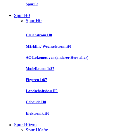
Spur 0e
Spur H0
Spur H0
Gleichstrom H0
Märklin / Wechselstrom H0
AC-Lokomotiven (anderer Hersteller)
Modellautos 1:87
Figuren 1:87
Landschaftsbau H0
Gebäude H0
Elektronik H0
Spur H0e/m
Spur H0e/m