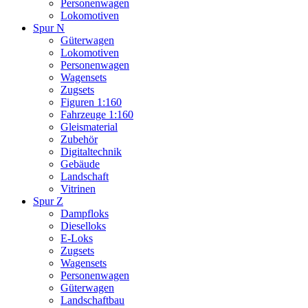
Personenwagen
Lokomotiven
Spur N
Güterwagen
Lokomotiven
Personenwagen
Wagensets
Zugsets
Figuren 1:160
Fahrzeuge 1:160
Gleismaterial
Zubehör
Digitaltechnik
Gebäude
Landschaft
Vitrinen
Spur Z
Dampfloks
Dieselloks
E-Loks
Zugsets
Wagensets
Personenwagen
Güterwagen
Landschaftbau