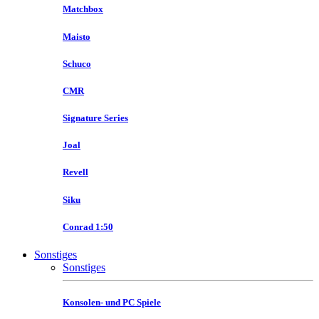
Matchbox
Maisto
Schuco
CMR
Signature Series
Joal
Revell
Siku
Conrad 1:50
Sonstiges
Sonstiges
Konsolen- und PC Spiele