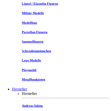
Lineol / Elastolin Figuren
Militär Modelle
Modellbau
Porzellan Figuren
Sammelfiguren
Schraubenmännchen
Lego Modelle
Playmobil
Metallbaukästen
Hersteller
Hersteller
Andreas Isking