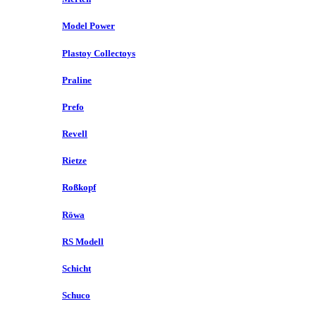
Model Power
Plastoy Collectoys
Praline
Prefo
Revell
Rietze
Roßkopf
Röwa
RS Modell
Schicht
Schuco