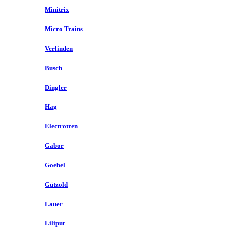
Minitrix
Micro Trains
Verlinden
Busch
Dingler
Hag
Electrotren
Gabor
Goebel
Gützold
Lauer
Liliput