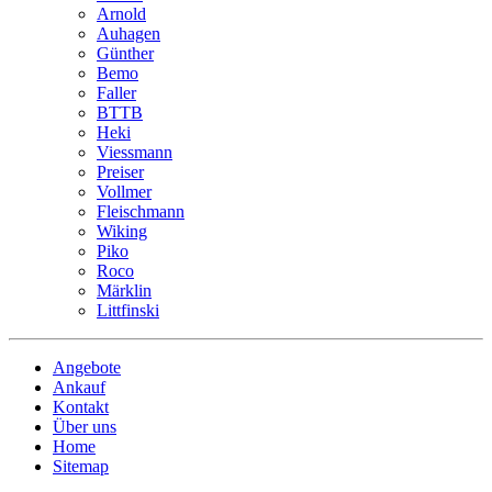
Arnold
Auhagen
Günther
Bemo
Faller
BTTB
Heki
Viessmann
Preiser
Vollmer
Fleischmann
Wiking
Piko
Roco
Märklin
Littfinski
Angebote
Ankauf
Kontakt
Über uns
Home
Sitemap