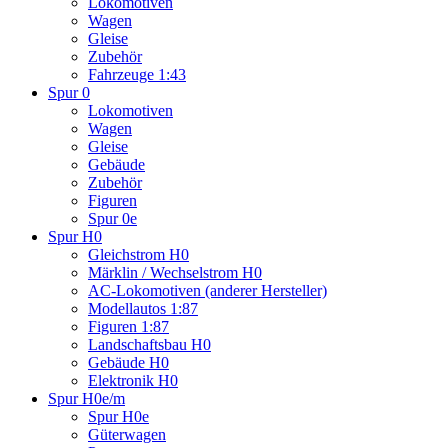
Lokomotiven
Wagen
Gleise
Zubehör
Fahrzeuge 1:43
Spur 0
Lokomotiven
Wagen
Gleise
Gebäude
Zubehör
Figuren
Spur 0e
Spur H0
Gleichstrom H0
Märklin / Wechselstrom H0
AC-Lokomotiven (anderer Hersteller)
Modellautos 1:87
Figuren 1:87
Landschaftsbau H0
Gebäude H0
Elektronik H0
Spur H0e/m
Spur H0e
Güterwagen