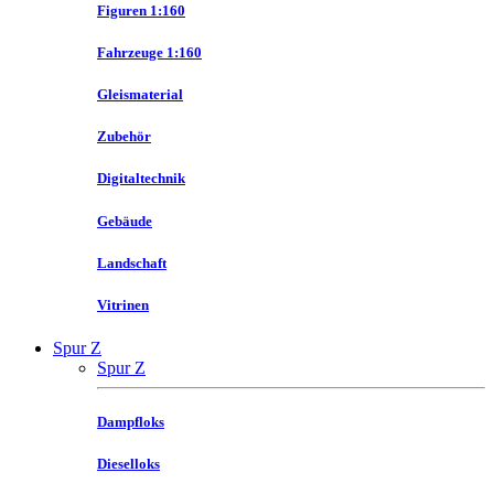
Figuren 1:160
Fahrzeuge 1:160
Gleismaterial
Zubehör
Digitaltechnik
Gebäude
Landschaft
Vitrinen
Spur Z
Spur Z
Dampfloks
Dieselloks