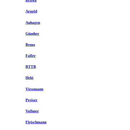
Brawa
Arnold
Auhagen
Günther
Bemo
Faller
BTTB
Heki
Viessmann
Preiser
Vollmer
Fleischmann