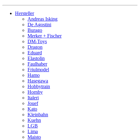
Hersteller
Andreas Isking
De Agostini
Burago
Merker + Fischer
DM-Toys
Dragon
Eduard
Elastolin
Faulhaber
Friulmodel
Hamo
Hasegawa
Hobbytrain
Hornby
Italeri
Jouef
Kato
Kleinbahn
Kuehn
LGB
Lima
Maisto