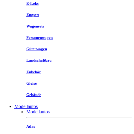
E-Loks
Zugsets
Wagensets
Personenwagen
Güterwagen
Landschaftbau
Zubehör
Gleise
Gebäude
Modellautos
Modellautos
Atlas