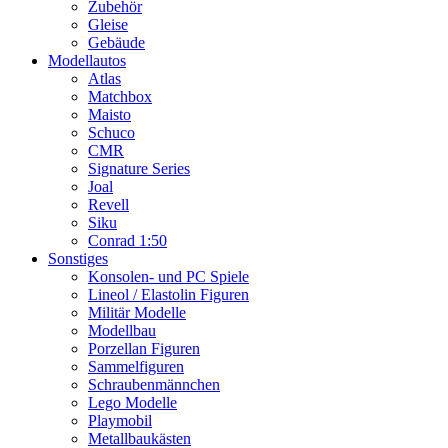
Zubehör
Gleise
Gebäude
Modellautos
Atlas
Matchbox
Maisto
Schuco
CMR
Signature Series
Joal
Revell
Siku
Conrad 1:50
Sonstiges
Konsolen- und PC Spiele
Lineol / Elastolin Figuren
Militär Modelle
Modellbau
Porzellan Figuren
Sammelfiguren
Schraubenmännchen
Lego Modelle
Playmobil
Metallbaukästen