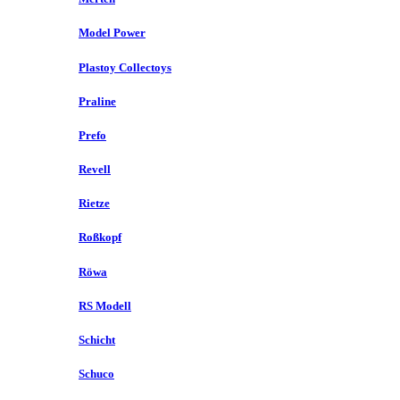
Model Power
Plastoy Collectoys
Praline
Prefo
Revell
Rietze
Roßkopf
Röwa
RS Modell
Schicht
Schuco