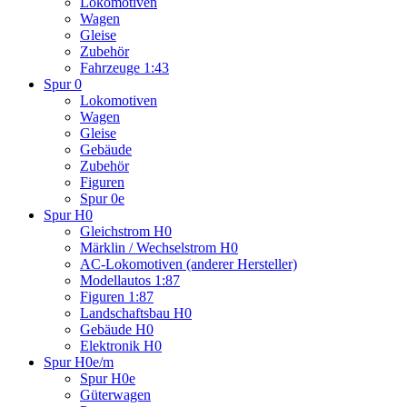
Lokomotiven
Wagen
Gleise
Zubehör
Fahrzeuge 1:43
Spur 0
Lokomotiven
Wagen
Gleise
Gebäude
Zubehör
Figuren
Spur 0e
Spur H0
Gleichstrom H0
Märklin / Wechselstrom H0
AC-Lokomotiven (anderer Hersteller)
Modellautos 1:87
Figuren 1:87
Landschaftsbau H0
Gebäude H0
Elektronik H0
Spur H0e/m
Spur H0e
Güterwagen