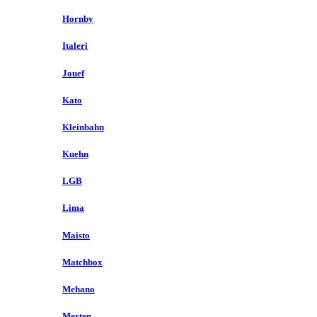
Hornby
Italeri
Jouef
Kato
Kleinbahn
Kuehn
LGB
Lima
Maisto
Matchbox
Mehano
Merten