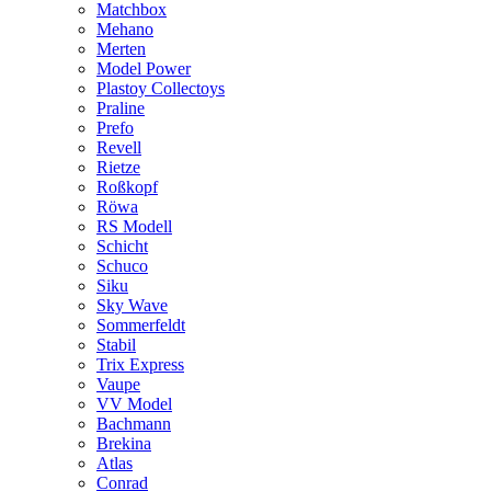
Matchbox
Mehano
Merten
Model Power
Plastoy Collectoys
Praline
Prefo
Revell
Rietze
Roßkopf
Röwa
RS Modell
Schicht
Schuco
Siku
Sky Wave
Sommerfeldt
Stabil
Trix Express
Vaupe
VV Model
Bachmann
Brekina
Atlas
Conrad