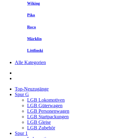
Wiking
Piko
Roco
Märklin
Littfinski
Alle Kategorien
Top-Neuzugänge
Spur G
LGB Lokomotiven
LGB Güterwagen
LGB Personenwagen
LGB Startpackungen
LGB Gleise
LGB Zubehör
Spur 1