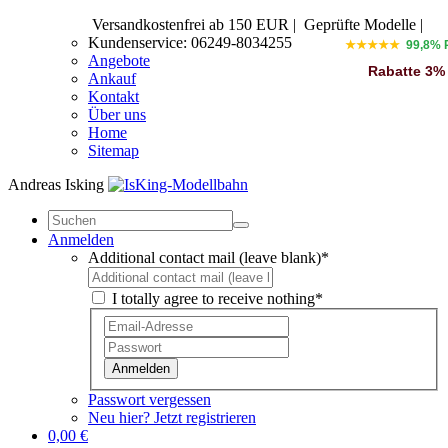
Versandkostenfrei ab 150 EUR
|
Geprüfte Modelle |
Kundenservice: 06249-8034255
★★★★★
99,8% 
Angebote
Rabatte 3%
Ankauf
Kontakt
Über uns
Home
Sitemap
Andreas Isking
Anmelden
Additional contact mail (leave blank)*
I totally agree to receive nothing*
Anmelden
Passwort vergessen
Neu hier? Jetzt registrieren
0,00 €