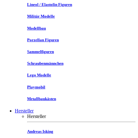
Lineol / Elastolin Figuren
Militär Modelle
Modellbau
Porzellan Figuren
Sammelfiguren
Schraubenmännchen
Lego Modelle
Playmobil
Metallbaukästen
Hersteller
Hersteller
Andreas Isking