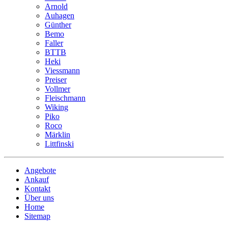
Arnold
Auhagen
Günther
Bemo
Faller
BTTB
Heki
Viessmann
Preiser
Vollmer
Fleischmann
Wiking
Piko
Roco
Märklin
Littfinski
Angebote
Ankauf
Kontakt
Über uns
Home
Sitemap