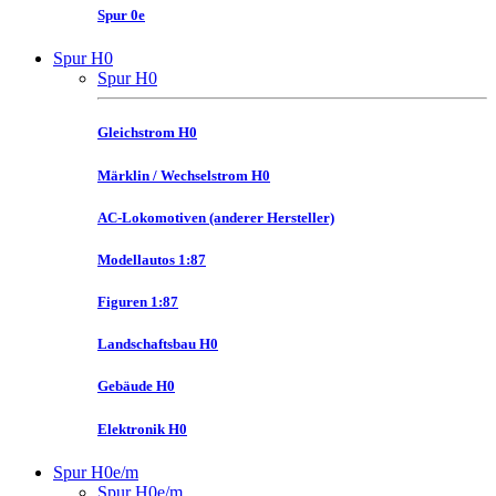
Spur 0e
Spur H0
Spur H0
Gleichstrom H0
Märklin / Wechselstrom H0
AC-Lokomotiven (anderer Hersteller)
Modellautos 1:87
Figuren 1:87
Landschaftsbau H0
Gebäude H0
Elektronik H0
Spur H0e/m
Spur H0e/m