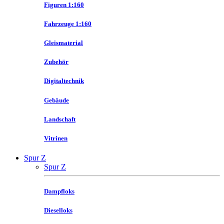
Figuren 1:160
Fahrzeuge 1:160
Gleismaterial
Zubehör
Digitaltechnik
Gebäude
Landschaft
Vitrinen
Spur Z
Spur Z
Dampfloks
Dieselloks