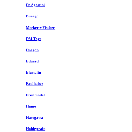
De Agostini
Burago
Merker + Fischer
DM-Toys
Dragon
Eduard
Elastolin
Faulhaber
Friulmodel
Hamo
Hasegawa
Hobbytrain