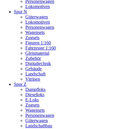
Personenwagen
Lokomotiven
Spur N
Güterwagen
Lokomotiven
Personenwagen
Wagensets
Zugsets
Figuren 1:160
Fahrzeuge 1:160
Gleismaterial
Zubehör
Digitaltechnik
Gebäude
Landschaft
Vitrinen
Spur Z
Dampfloks
Dieselloks
E-Loks
Zugsets
Wagensets
Personenwagen
Güterwagen
Landschaftbau