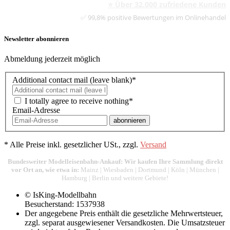
⭐ Über 32.000 zufriedene Kunden
✅ 99,8% positive Bewertungen im Onlinehandel
Newsletter abonnieren
Abmeldung jederzeit möglich
Additional contact mail (leave blank)*
I totally agree to receive nothing*
Email-Adresse
abonnieren
*
Alle Preise inkl. gesetzlicher USt., zzgl.
Versand
Bundesweiter Modelleisenbahn-Ankauf: Wir kaufen Ihre Sammlung direkt
vor Ort an, wie etwa in:
Mainz
|
Wiesbaden
|
Dortmund
|
Köln
|
München
|
Hamburg
|
Berlin
und weitere Gebiete!
© IsKing-Modellbahn
Besucherstand: 1537938
Der angegebene Preis enthält die gesetzliche Mehrwertsteuer,
zzgl. separat ausgewiesener Versandkosten. Die Umsatzsteuer