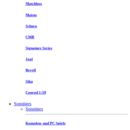
Matchbox
Maisto
Schuco
CMR
Signature Series
Joal
Revell
Siku
Conrad 1:50
Sonstiges
Sonstiges
Konsolen- und PC Spiele