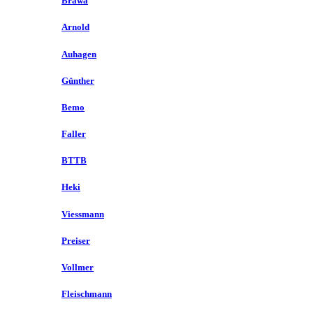
Brawa
Arnold
Auhagen
Günther
Bemo
Faller
BTTB
Heki
Viessmann
Preiser
Vollmer
Fleischmann