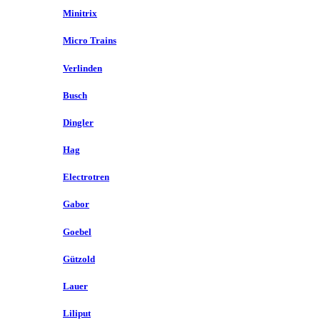
Minitrix
Micro Trains
Verlinden
Busch
Dingler
Hag
Electrotren
Gabor
Goebel
Gützold
Lauer
Liliput