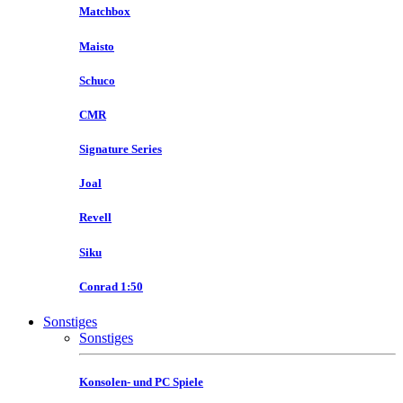
Matchbox
Maisto
Schuco
CMR
Signature Series
Joal
Revell
Siku
Conrad 1:50
Sonstiges
Sonstiges
Konsolen- und PC Spiele