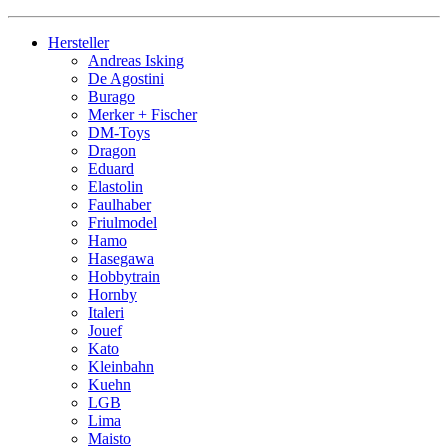
Hersteller
Andreas Isking
De Agostini
Burago
Merker + Fischer
DM-Toys
Dragon
Eduard
Elastolin
Faulhaber
Friulmodel
Hamo
Hasegawa
Hobbytrain
Hornby
Italeri
Jouef
Kato
Kleinbahn
Kuehn
LGB
Lima
Maisto