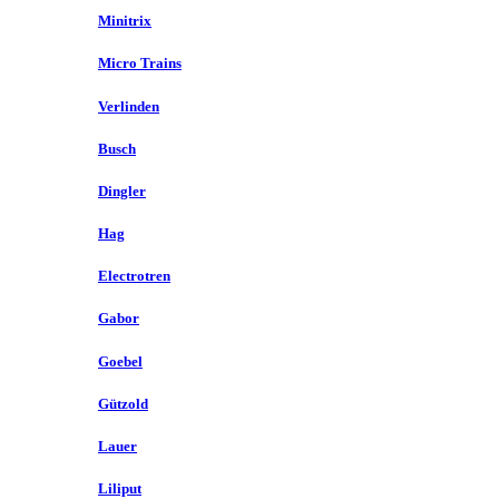
Minitrix
Micro Trains
Verlinden
Busch
Dingler
Hag
Electrotren
Gabor
Goebel
Gützold
Lauer
Liliput