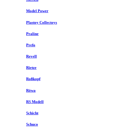
Model Power
Plastoy Collectoys
Praline
Prefo
Revell
Rietze
Roßkopf
Röwa
RS Modell
Schicht
Schuco