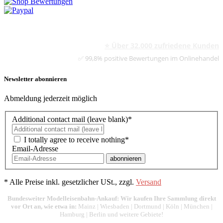
⭐ Über 32.000 zufriedene Kunden
✅ 99,8% positive Bewertungen im Onlinehandel
Newsletter abonnieren
Abmeldung jederzeit möglich
Additional contact mail (leave blank)*
I totally agree to receive nothing*
Email-Adresse
abonnieren
*
Alle Preise inkl. gesetzlicher USt., zzgl.
Versand
Bundesweiter Modelleisenbahn-Ankauf: Wir kaufen Ihre Sammlung direkt
vor Ort an, wie etwa in:
Mainz
|
Wiesbaden
|
Dortmund
|
Köln
|
München
|
Hamburg
|
Berlin
und weitere Gebiete!