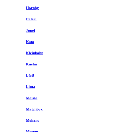
Hornby
Italeri
Jouef
Kato
Kleinbahn
Kuehn
LGB
Lima
Maisto
Matchbox
Mehano
Merten