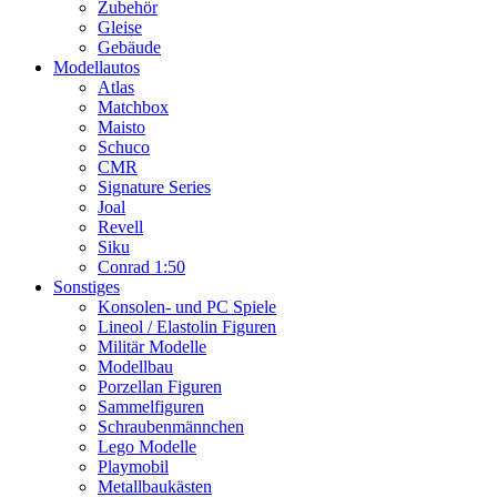
Zubehör
Gleise
Gebäude
Modellautos
Atlas
Matchbox
Maisto
Schuco
CMR
Signature Series
Joal
Revell
Siku
Conrad 1:50
Sonstiges
Konsolen- und PC Spiele
Lineol / Elastolin Figuren
Militär Modelle
Modellbau
Porzellan Figuren
Sammelfiguren
Schraubenmännchen
Lego Modelle
Playmobil
Metallbaukästen