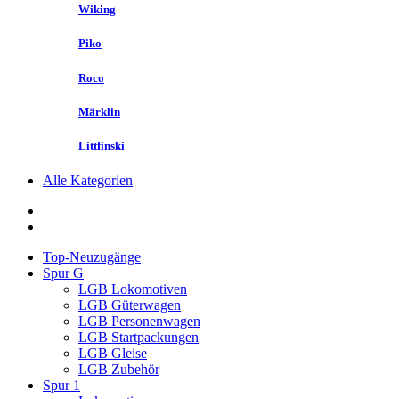
Wiking
Piko
Roco
Märklin
Littfinski
Alle Kategorien
Top-Neuzugänge
Spur G
LGB Lokomotiven
LGB Güterwagen
LGB Personenwagen
LGB Startpackungen
LGB Gleise
LGB Zubehör
Spur 1