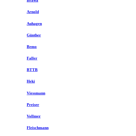
Brawa
Arnold
Auhagen
Günther
Bemo
Faller
BTTB
Heki
Viessmann
Preiser
Vollmer
Fleischmann