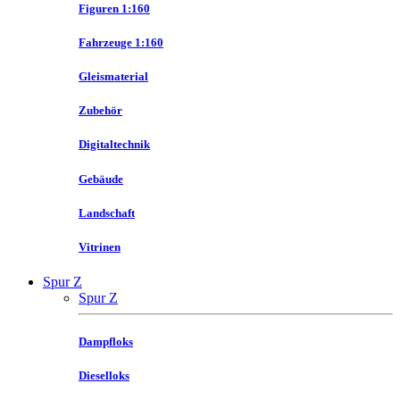
Figuren 1:160
Fahrzeuge 1:160
Gleismaterial
Zubehör
Digitaltechnik
Gebäude
Landschaft
Vitrinen
Spur Z
Spur Z
Dampfloks
Dieselloks