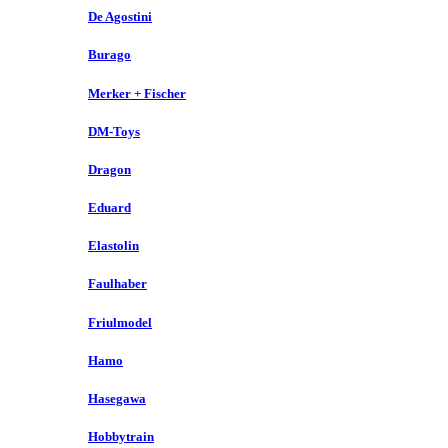
De Agostini
Burago
Merker + Fischer
DM-Toys
Dragon
Eduard
Elastolin
Faulhaber
Friulmodel
Hamo
Hasegawa
Hobbytrain