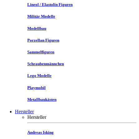
Lineol / Elastolin Figuren
Militär Modelle
Modellbau
Porzellan Figuren
Sammelfiguren
Schraubenmännchen
Lego Modelle
Playmobil
Metallbaukästen
Hersteller
Hersteller
Andreas Isking