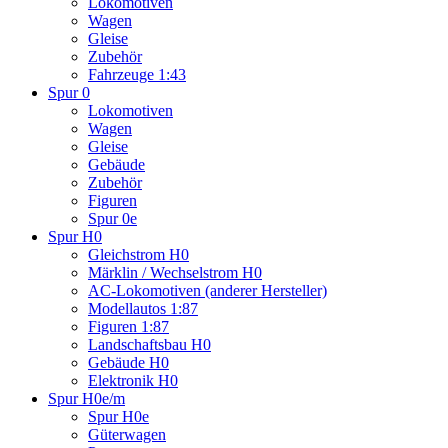
Lokomotiven
Wagen
Gleise
Zubehör
Fahrzeuge 1:43
Spur 0
Lokomotiven
Wagen
Gleise
Gebäude
Zubehör
Figuren
Spur 0e
Spur H0
Gleichstrom H0
Märklin / Wechselstrom H0
AC-Lokomotiven (anderer Hersteller)
Modellautos 1:87
Figuren 1:87
Landschaftsbau H0
Gebäude H0
Elektronik H0
Spur H0e/m
Spur H0e
Güterwagen