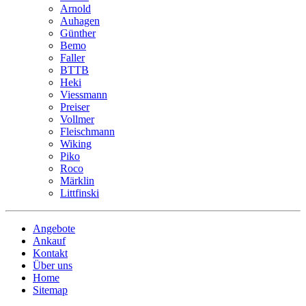
Arnold
Auhagen
Günther
Bemo
Faller
BTTB
Heki
Viessmann
Preiser
Vollmer
Fleischmann
Wiking
Piko
Roco
Märklin
Littfinski
Angebote
Ankauf
Kontakt
Über uns
Home
Sitemap