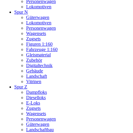
Personenwagen
Lokomotiven
Spur N
Güterwagen
Lokomotiven
Personenwagen
Wagensets
Zugsets
Figuren 1:160
Fahrzeuge 1:160
Gleismaterial
Zubehör
Digitaltechnik
Gebäude
Landschaft
Vitrinen
Spur Z
Dampfloks
Dieselloks
E-Loks
Zugsets
Wagensets
Personenwagen
Güterwagen
Landschaftbau