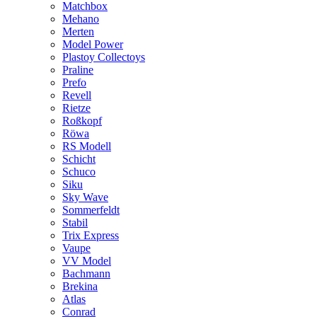
Matchbox
Mehano
Merten
Model Power
Plastoy Collectoys
Praline
Prefo
Revell
Rietze
Roßkopf
Röwa
RS Modell
Schicht
Schuco
Siku
Sky Wave
Sommerfeldt
Stabil
Trix Express
Vaupe
VV Model
Bachmann
Brekina
Atlas
Conrad