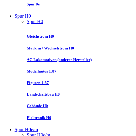
Spur 0e
Spur H0
Spur H0
Gleichstrom H0
Märklin / Wechselstrom H0
AC-Lokomotiven (anderer Hersteller)
Modellautos 1:87
Figuren 1:87
Landschaftsbau H0
Gebäude H0
Elektronik H0
Spur H0e/m
Spur H0e/m