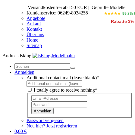
Versandkostenfrei ab 150 EUR
|
Geprüfte Modelle |
Kundenservice: 06249-8034255
★★★★★
99,8% 
Angebote
Rabatte 3%
Ankauf
Kontakt
Über uns
Home
Sitemap
Andreas Isking
Anmelden
Additional contact mail (leave blank)*
I totally agree to receive nothing*
Anmelden
Passwort vergessen
Neu hier? Jetzt registrieren
0,00 €