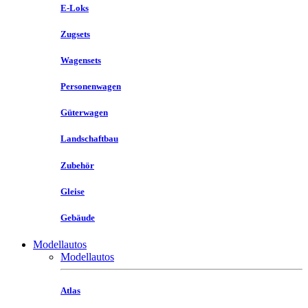
E-Loks
Zugsets
Wagensets
Personenwagen
Güterwagen
Landschaftbau
Zubehör
Gleise
Gebäude
Modellautos
Modellautos
Atlas