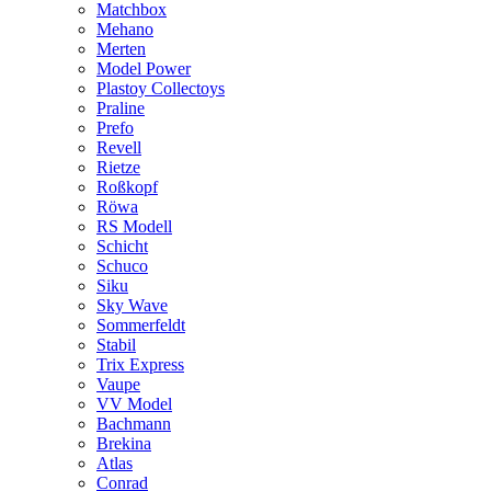
Matchbox
Mehano
Merten
Model Power
Plastoy Collectoys
Praline
Prefo
Revell
Rietze
Roßkopf
Röwa
RS Modell
Schicht
Schuco
Siku
Sky Wave
Sommerfeldt
Stabil
Trix Express
Vaupe
VV Model
Bachmann
Brekina
Atlas
Conrad