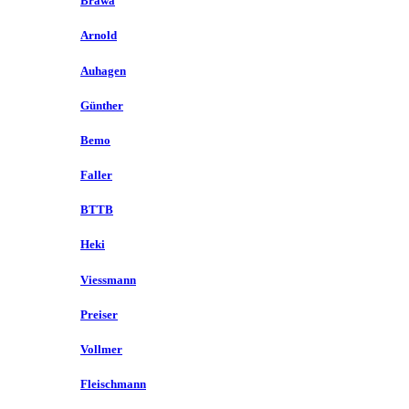
Brawa
Arnold
Auhagen
Günther
Bemo
Faller
BTTB
Heki
Viessmann
Preiser
Vollmer
Fleischmann