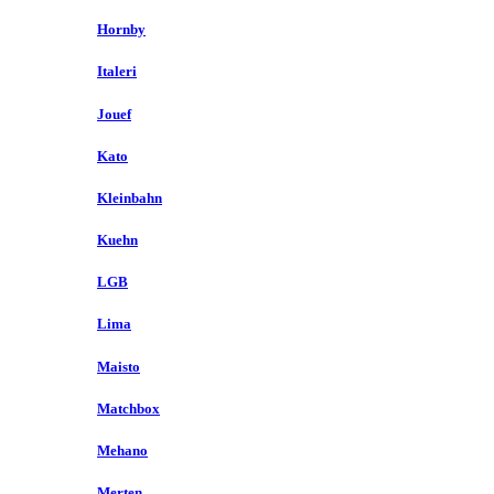
Hornby
Italeri
Jouef
Kato
Kleinbahn
Kuehn
LGB
Lima
Maisto
Matchbox
Mehano
Merten