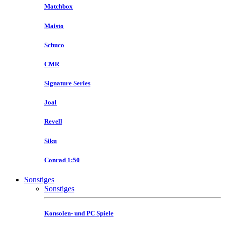
Matchbox
Maisto
Schuco
CMR
Signature Series
Joal
Revell
Siku
Conrad 1:50
Sonstiges
Sonstiges
Konsolen- und PC Spiele