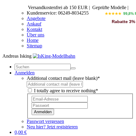
Versandkostenfrei ab 150 EUR
|
Geprüfte Modelle |
Kundenservice: 06249-8034255
★★★★★
99,8% 
Angebote
Rabatte 3%
Ankauf
Kontakt
Über uns
Home
Sitemap
Andreas Isking
Anmelden
Additional contact mail (leave blank)*
I totally agree to receive nothing*
Anmelden
Passwort vergessen
Neu hier? Jetzt registrieren
0,00 €