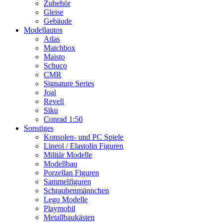
Zubehör
Gleise
Gebäude
Modellautos
Atlas
Matchbox
Maisto
Schuco
CMR
Signature Series
Joal
Revell
Siku
Conrad 1:50
Sonstiges
Konsolen- und PC Spiele
Lineol / Elastolin Figuren
Militär Modelle
Modellbau
Porzellan Figuren
Sammelfiguren
Schraubenmännchen
Lego Modelle
Playmobil
Metallbaukästen