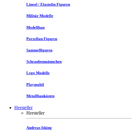
Lineol / Elastolin Figuren
Militär Modelle
Modellbau
Porzellan Figuren
Sammelfiguren
Schraubenmännchen
Lego Modelle
Playmobil
Metallbaukästen
Hersteller
Hersteller
Andreas Isking