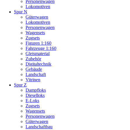
Personenwagen
Lokomotiven
Spur N
Güterwagen
Lokomotiven
Personenwagen
Wagensets
Zugsets
Figuren 1:160
Fahrzeuge 1:160
Gleismaterial
Zubehör
Digitaltechnik
Gebäude
Landschaft
Vitrinen
Spur Z
Dampfloks
Dieselloks
E-Loks
Zugsets
Wagensets
Personenwagen
Güterwagen
Landschaftbau