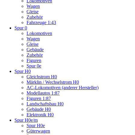
Lokomotiven
Wagen
Gleise
Zubehör
Fahrzeuge 1:43
Spur 0
Lokomotiven
Wagen
Gleise
Gebäude
Zubehör
Figuren
Spur 0e
Spur H0
Gleichstrom H0
Märklin / Wechselstrom H0
AC-Lokomotiven (anderer Hersteller)
Modellautos 1:87
Figuren 1:87
Landschaftsbau H0
Gebäude H0
Elektronik H0
Spur H0e/m
Spur H0e
Güterwagen