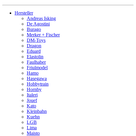
Hersteller
Andreas Isking
De Agostini
Burago
Merker + Fischer
DM-Toys
Dragon
Eduard
Elastolin
Faulhaber
Friulmodel
Hamo
Hasegawa
Hobbytrain
Hornby
Italeri
Jouef
Kato
Kleinbahn
Kuehn
LGB
Lima
Maisto