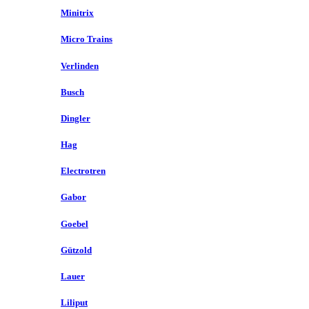
Minitrix
Micro Trains
Verlinden
Busch
Dingler
Hag
Electrotren
Gabor
Goebel
Gützold
Lauer
Liliput