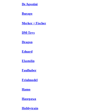
De Agostini
Burago
Merker + Fischer
DM-Toys
Dragon
Eduard
Elastolin
Faulhaber
Friulmodel
Hamo
Hasegawa
Hobbytrain