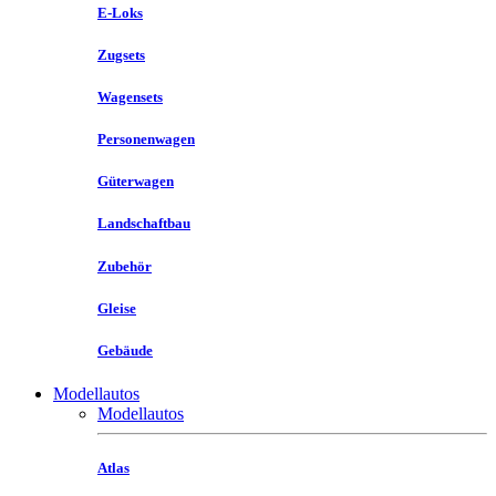
E-Loks
Zugsets
Wagensets
Personenwagen
Güterwagen
Landschaftbau
Zubehör
Gleise
Gebäude
Modellautos
Modellautos
Atlas