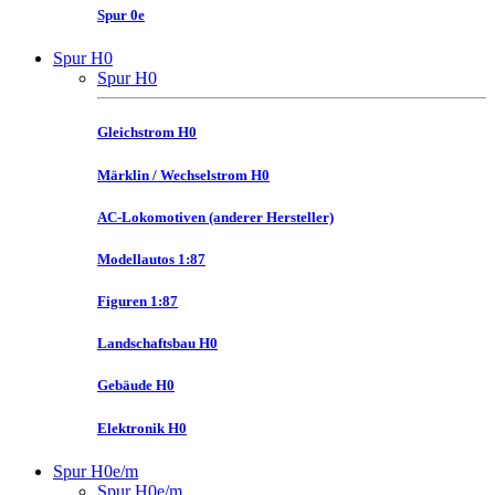
Spur 0e
Spur H0
Spur H0
Gleichstrom H0
Märklin / Wechselstrom H0
AC-Lokomotiven (anderer Hersteller)
Modellautos 1:87
Figuren 1:87
Landschaftsbau H0
Gebäude H0
Elektronik H0
Spur H0e/m
Spur H0e/m