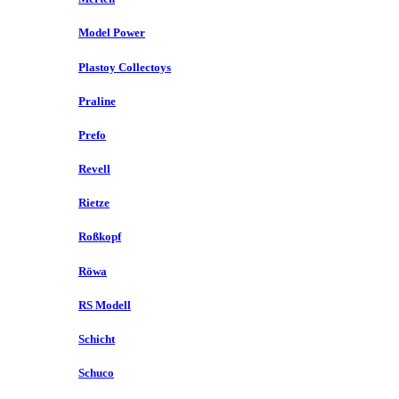
Model Power
Plastoy Collectoys
Praline
Prefo
Revell
Rietze
Roßkopf
Röwa
RS Modell
Schicht
Schuco