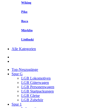
Wiking
Piko
Roco
Märklin
Littfinski
Alle Kategorien
Top-Neuzugänge
Spur G
LGB Lokomotiven
LGB Güterwagen
LGB Personenwagen
LGB Startpackungen
LGB Gleise
LGB Zubehör
Spur 1