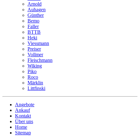
Arnold
Auhagen
Günther
Bemo
Faller
BTTB
Heki
Viessmann
Preiser
Vollmer
Fleischmann
Wiking
Piko
Roco
Märklin
Littfinski
Angebote
Ankauf
Kontakt
Über uns
Home
Sitemap