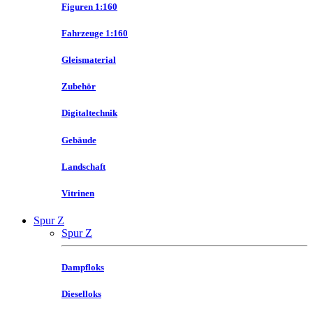
Figuren 1:160
Fahrzeuge 1:160
Gleismaterial
Zubehör
Digitaltechnik
Gebäude
Landschaft
Vitrinen
Spur Z
Spur Z
Dampfloks
Dieselloks