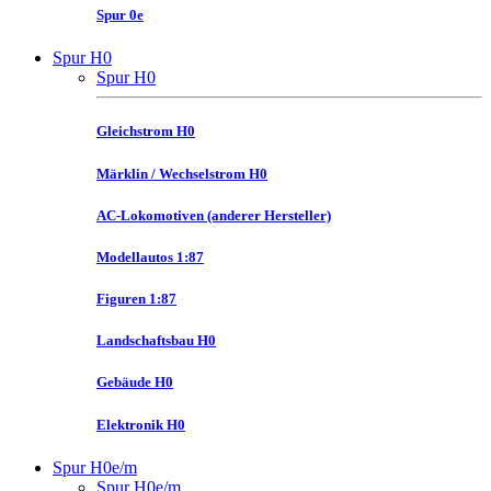
Spur 0e
Spur H0
Spur H0
Gleichstrom H0
Märklin / Wechselstrom H0
AC-Lokomotiven (anderer Hersteller)
Modellautos 1:87
Figuren 1:87
Landschaftsbau H0
Gebäude H0
Elektronik H0
Spur H0e/m
Spur H0e/m