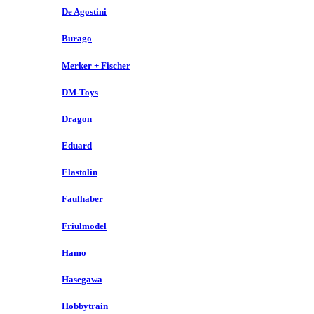
De Agostini
Burago
Merker + Fischer
DM-Toys
Dragon
Eduard
Elastolin
Faulhaber
Friulmodel
Hamo
Hasegawa
Hobbytrain