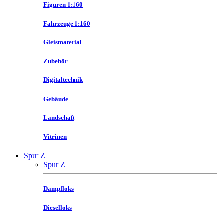
Figuren 1:160
Fahrzeuge 1:160
Gleismaterial
Zubehör
Digitaltechnik
Gebäude
Landschaft
Vitrinen
Spur Z
Spur Z
Dampfloks
Dieselloks