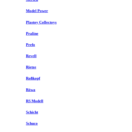
Model Power
Plastoy Collectoys
Praline
Prefo
Revell
Rietze
Roßkopf
Röwa
RS Modell
Schicht
Schuco