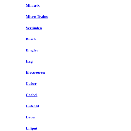
Minitrix
Micro Trains
Verlinden
Busch
Dingler
Hag
Electrotren
Gabor
Goebel
Gützold
Lauer
Liliput