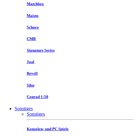
Matchbox
Maisto
Schuco
CMR
Signature Series
Joal
Revell
Siku
Conrad 1:50
Sonstiges
Sonstiges
Konsolen- und PC Spiele