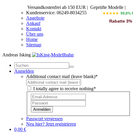
Versandkostenfrei ab 150 EUR
|
Geprüfte Modelle |
Kundenservice: 06249-8034255
★★★★★
99,8% 
Angebote
Rabatte 3%
Ankauf
Kontakt
Über uns
Home
Sitemap
Andreas Isking
Anmelden
Additional contact mail (leave blank)*
I totally agree to receive nothing*
Anmelden
Passwort vergessen
Neu hier? Jetzt registrieren
0,00 €