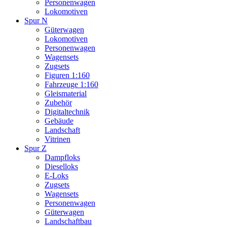
Personenwagen
Lokomotiven
Spur N
Güterwagen
Lokomotiven
Personenwagen
Wagensets
Zugsets
Figuren 1:160
Fahrzeuge 1:160
Gleismaterial
Zubehör
Digitaltechnik
Gebäude
Landschaft
Vitrinen
Spur Z
Dampfloks
Dieselloks
E-Loks
Zugsets
Wagensets
Personenwagen
Güterwagen
Landschaftbau