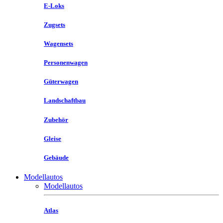
E-Loks
Zugsets
Wagensets
Personenwagen
Güterwagen
Landschaftbau
Zubehör
Gleise
Gebäude
Modellautos
Modellautos
Atlas