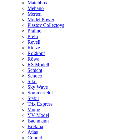
Matchbox
Mehano
Merten
Model Power
Plastoy Collectoys
Praline
Prefo
Revell
Rietze
Roßkopf
Röwa
RS Modell
Schicht
Schuco
Siku
Sky Wave
Sommerfeldt
Stabil
Trix Express
Vaupe
VV Model
Bachmann
Brekina
Atlas
Conrad