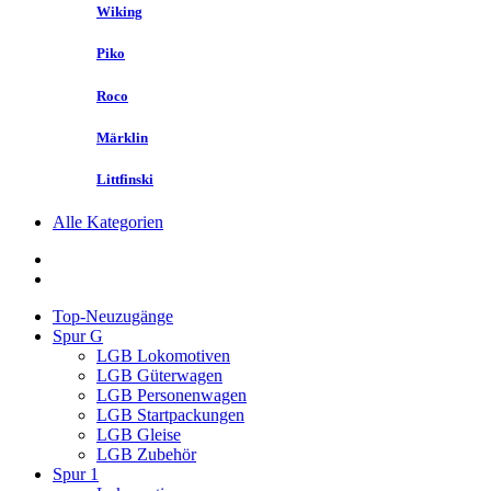
Wiking
Piko
Roco
Märklin
Littfinski
Alle Kategorien
Top-Neuzugänge
Spur G
LGB Lokomotiven
LGB Güterwagen
LGB Personenwagen
LGB Startpackungen
LGB Gleise
LGB Zubehör
Spur 1