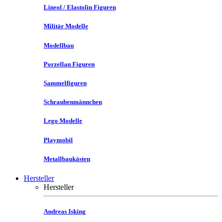
Lineol / Elastolin Figuren
Militär Modelle
Modellbau
Porzellan Figuren
Sammelfiguren
Schraubenmännchen
Lego Modelle
Playmobil
Metallbaukästen
Hersteller
Hersteller
Andreas Isking