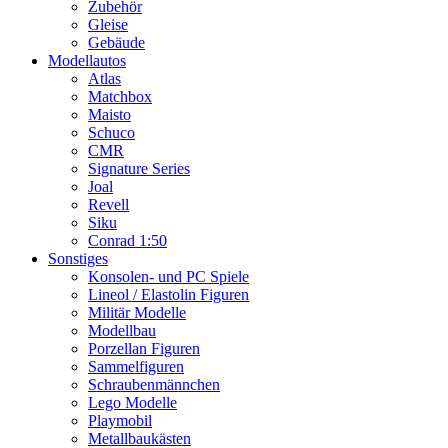
Zubehör
Gleise
Gebäude
Modellautos
Atlas
Matchbox
Maisto
Schuco
CMR
Signature Series
Joal
Revell
Siku
Conrad 1:50
Sonstiges
Konsolen- und PC Spiele
Lineol / Elastolin Figuren
Militär Modelle
Modellbau
Porzellan Figuren
Sammelfiguren
Schraubenmännchen
Lego Modelle
Playmobil
Metallbaukästen