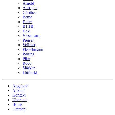
Arnold
Auhagen
Günther
Bemo
Faller
BTTB
Heki
Viessmann
Preiser
Vollmer
Fleischmann
Wiking
Piko
Roco
Märklin
Littfinski
Angebote
Ankauf
Kontakt
Über uns
Home
Sitemap