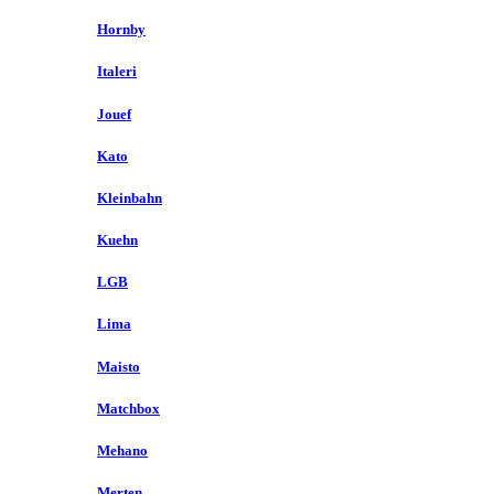
Hornby
Italeri
Jouef
Kato
Kleinbahn
Kuehn
LGB
Lima
Maisto
Matchbox
Mehano
Merten