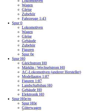
Lokomotiven
Wagen
Gleise
Zubehör
Fahrzeuge 1:43
Spur 0
Lokomotiven
Wagen
Gleise
Gebäude
Zubehör
Figuren
Spur 0e
Spur H0
Gleichstrom H0
Märklin / Wechselstrom H0
AC-Lokomotiven (anderer Hersteller)
Modellautos 1:87
Figuren 1:87
Landschaftsbau H0
Gebäude H0
Elektronik H0
Spur H0e/m
Spur H0e
Güterwagen