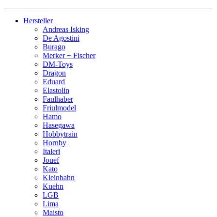
Hersteller
Andreas Isking
De Agostini
Burago
Merker + Fischer
DM-Toys
Dragon
Eduard
Elastolin
Faulhaber
Friulmodel
Hamo
Hasegawa
Hobbytrain
Hornby
Italeri
Jouef
Kato
Kleinbahn
Kuehn
LGB
Lima
Maisto