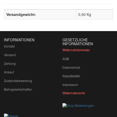
Versandgewicht:
0,50 Kg
INFORMATIONEN
GESETZLICHE
INFORMATIONEN
Kontakt
Widerrufsformular
Versand
AGB
Zahlung
Datenschutz
Ankauf
Rabattstaffel
Zustandsbewertung
Impressum
Bahngesellschaften
Widerrufsrecht