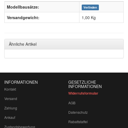
Modellbausätze:
Verlinden
Versandgewicht:
1,00 Kg
Ähnliche Artikel
INFORMATIONEN
GESETZLICHE
INFORMATIONEN
Kontakt
Widerrufsformular
Versand
AGB
Zahlung
Datenschutz
Ankauf
Rabattstaffel
Zustandsbewertung