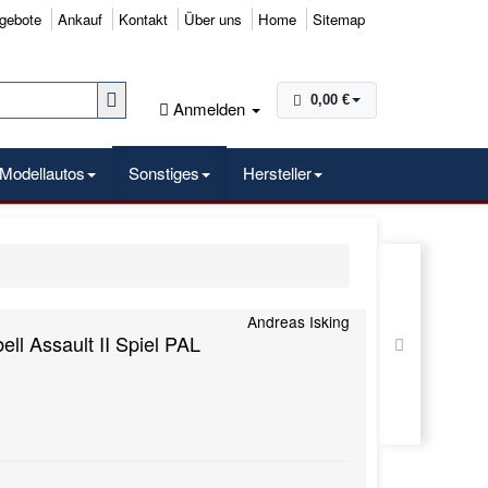
gebote
Ankauf
Kontakt
Über uns
Home
Sitemap
0,00 €
Anmelden
Modellautos
Sonstiges
Hersteller
Andreas Isking
ll Assault II Spiel PAL