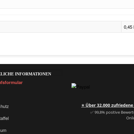
0,45
ZLICHE INFORMATIONEN
fsformular
⭐ Über 32.000 zufrieden
hutz
✅ 99,8% positive Bewer
affel
Onl
sum