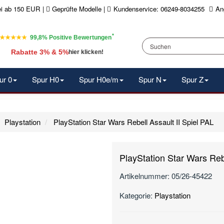
ei ab 150 EUR
|
Geprüfte Modelle |
Kundenservice: 06249-8034255
An
*
★★★★★
99,8% Positive Bewertungen
Rabatte 3% & 5%
hier klicken!
ur 0
Spur H0
Spur H0e/m
Spur N
Spur Z
Playstation
PlayStation Star Wars Rebell Assault II Spiel PAL
PlayStation Star Wars Rebe
Artikelnummer:
05/26-45422
Kategorie:
Playstation