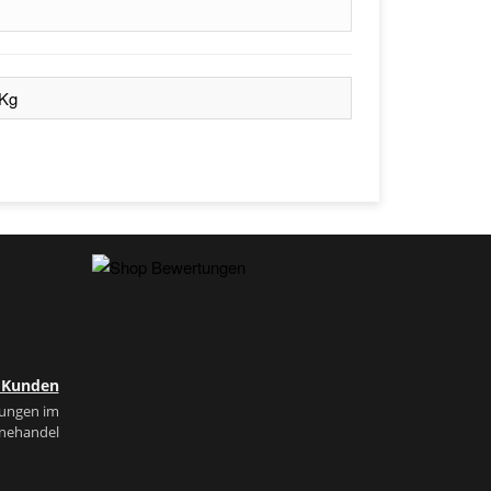
 Kg
e Kunden
tungen im
inehandel