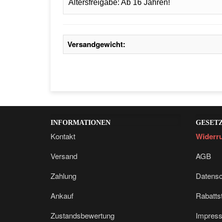
Altersfreigabe: Ab 16 Jahren!
Versandgewicht:
INFORMATIONEN
GESET
Kontakt
Widerru
Versand
AGB
Zahlung
Datensc
Ankauf
Rabattst
Zustandsbewertung
Impres