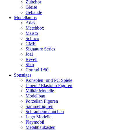
Zubehör
Gleise
Gebäude
Modellautos
Atlas
Matchbox
Maisto
Schuco
CMR
Signature Series
Joal
Revell
Siku
Conrad 1:50
Sonstiges
Konsolen- und PC Spiele
Lineol / Elastolin Figuren
Militär Modelle
Modellbau
Porzellan Figuren
Sammelfiguren
Schraubenmännchen
Lego Modelle
Playmobil
Metallbaukästen