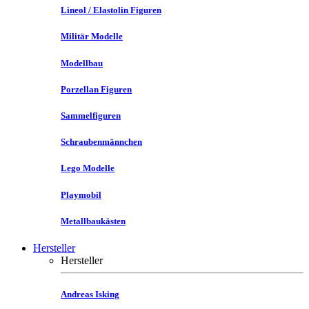
Lineol / Elastolin Figuren
Militär Modelle
Modellbau
Porzellan Figuren
Sammelfiguren
Schraubenmännchen
Lego Modelle
Playmobil
Metallbaukästen
Hersteller
Hersteller
Andreas Isking