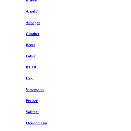
Brawa
Arnold
Auhagen
Günther
Bemo
Faller
BTTB
Heki
Viessmann
Preiser
Vollmer
Fleischmann