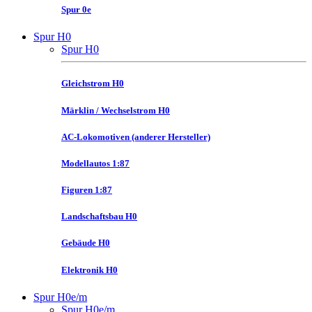
Spur 0e
Spur H0
Spur H0
Gleichstrom H0
Märklin / Wechselstrom H0
AC-Lokomotiven (anderer Hersteller)
Modellautos 1:87
Figuren 1:87
Landschaftsbau H0
Gebäude H0
Elektronik H0
Spur H0e/m
Spur H0e/m