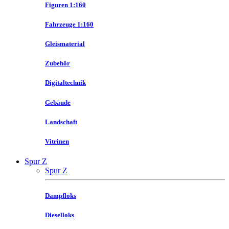
Figuren 1:160
Fahrzeuge 1:160
Gleismaterial
Zubehör
Digitaltechnik
Gebäude
Landschaft
Vitrinen
Spur Z
Spur Z
Dampfloks
Dieselloks