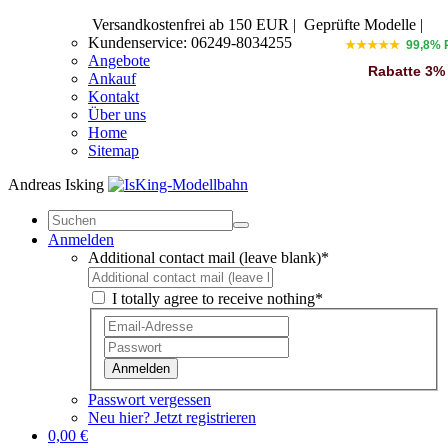
Versandkostenfrei ab 150 EUR
|
Geprüfte Modelle |
Kundenservice: 06249-8034255
★★★★★
99,8% 
Angebote
Rabatte 3%
Ankauf
Kontakt
Über uns
Home
Sitemap
Andreas Isking
Anmelden
Additional contact mail (leave blank)*
I totally agree to receive nothing*
Anmelden
Passwort vergessen
Neu hier? Jetzt registrieren
0,00 €