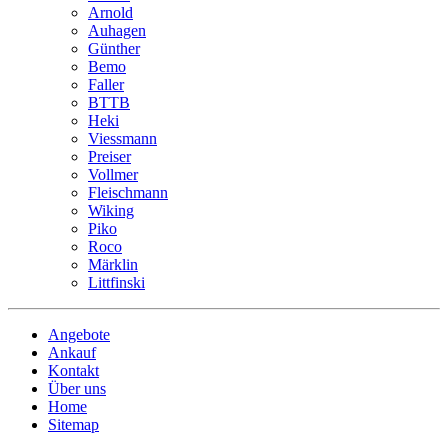
Arnold
Auhagen
Günther
Bemo
Faller
BTTB
Heki
Viessmann
Preiser
Vollmer
Fleischmann
Wiking
Piko
Roco
Märklin
Littfinski
Angebote
Ankauf
Kontakt
Über uns
Home
Sitemap