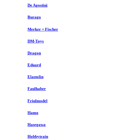
De Agostini
Burago
Merker + Fischer
DM-Toys
Dragon
Eduard
Elastolin
Faulhaber
Friulmodel
Hamo
Hasegawa
Hobbytrain