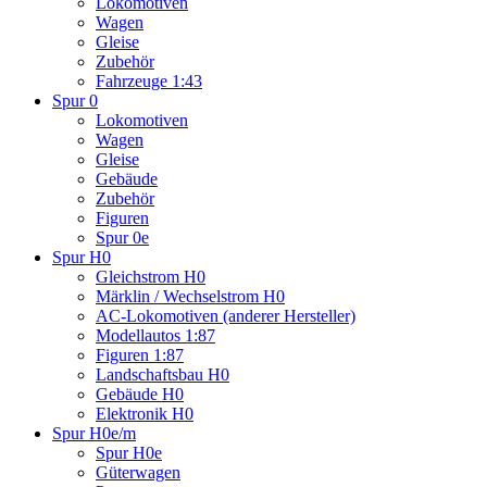
Lokomotiven
Wagen
Gleise
Zubehör
Fahrzeuge 1:43
Spur 0
Lokomotiven
Wagen
Gleise
Gebäude
Zubehör
Figuren
Spur 0e
Spur H0
Gleichstrom H0
Märklin / Wechselstrom H0
AC-Lokomotiven (anderer Hersteller)
Modellautos 1:87
Figuren 1:87
Landschaftsbau H0
Gebäude H0
Elektronik H0
Spur H0e/m
Spur H0e
Güterwagen