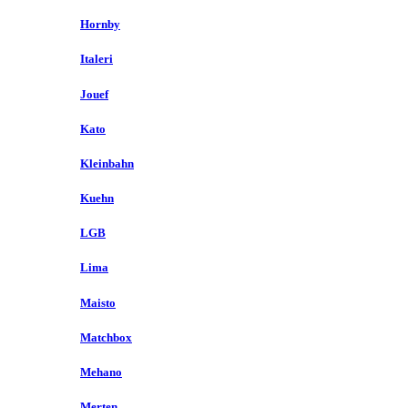
Hornby
Italeri
Jouef
Kato
Kleinbahn
Kuehn
LGB
Lima
Maisto
Matchbox
Mehano
Merten