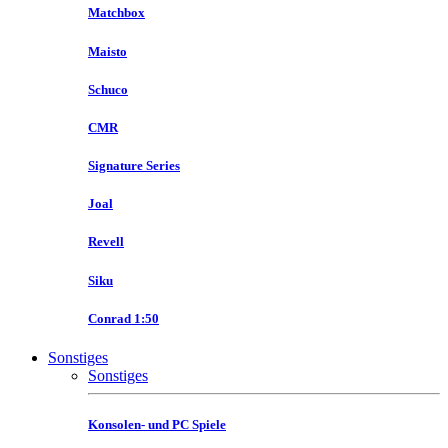
Matchbox
Maisto
Schuco
CMR
Signature Series
Joal
Revell
Siku
Conrad 1:50
Sonstiges
Sonstiges
Konsolen- und PC Spiele