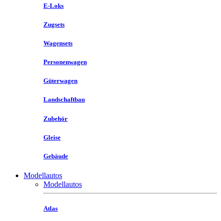
E-Loks
Zugsets
Wagensets
Personenwagen
Güterwagen
Landschaftbau
Zubehör
Gleise
Gebäude
Modellautos
Modellautos
Atlas