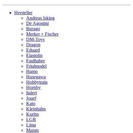
Hersteller
Andreas Isking
De Agostini
Burago
Merker + Fischer
DM-Toys
Dragon
Eduard
Elastolin
Faulhaber
Friulmodel
Hamo
Hasegawa
Hobbytrain
Hornby
Italeri
Jouef
Kato
Kleinbahn
Kuehn
LGB
Lima
Maisto