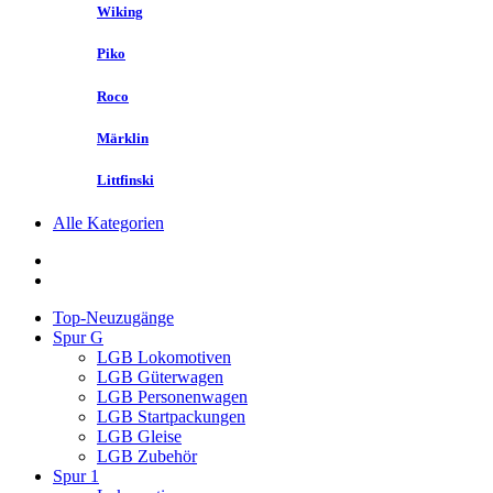
Wiking
Piko
Roco
Märklin
Littfinski
Alle Kategorien
Top-Neuzugänge
Spur G
LGB Lokomotiven
LGB Güterwagen
LGB Personenwagen
LGB Startpackungen
LGB Gleise
LGB Zubehör
Spur 1