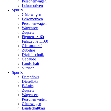
Personenwagen
Lokomotiven
Spur N
Güterwagen
Lokomotiven
Personenwagen
Wagensets
Zugsets
Figuren 1:160
Fahrzeuge 1:160
Gleismaterial
Zubehör
Digitaltechnik
Gebäude
Landschaft
Vitrinen
Spur Z
Dampfloks
Dieselloks
E-Loks
Zugsets
Wagensets
Personenwagen
Güterwagen
Landschaftbau