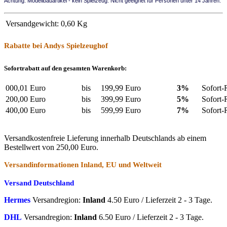
Achtung: Modellbauartikel - kein Spielzeug. Nicht geeignet für Personen unter 14 Jahren.
Versandgewicht:
0,60 Kg
Rabatte bei Andys Spielzeughof
Sofortrabatt auf den gesamten Warenkorb:
000,01 Euro
bis
199,99 Euro
3%
Sofort-
200,00 Euro
bis
399,99 Euro
5%
Sofort-
400,00 Euro
bis
599,99 Euro
7%
Sofort-
Versandkostenfreie Lieferung innerhalb Deutschlands ab einem
Bestellwert von 250,00 Euro.
Versandinformationen Inland, EU und Weltweit
Versand Deutschland
Hermes
Versandregion:
Inland
4.50 Euro / Lieferzeit 2 - 3 Tage.
DHL
Versandregion:
Inland
6.50 Euro / Lieferzeit 2 - 3 Tage.