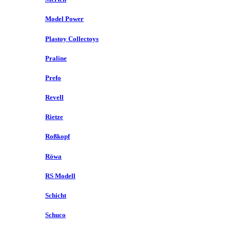
Model Power
Plastoy Collectoys
Praline
Prefo
Revell
Rietze
Roßkopf
Röwa
RS Modell
Schicht
Schuco