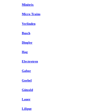
Minitrix
Micro Trains
Verlinden
Busch
Dingler
Hag
Electrotren
Gabor
Goebel
Gützold
Lauer
Liliput