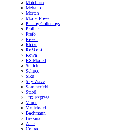
Matchbox
Mehano
Merten
Model Power
Plastoy Collectoys
Praline
Prefo
Revell
Rietze
Roßkopf
Röwa
RS Modell
Schicht
Schuco
Siku
Sky Wave
Sommerfeldt
Stabil
Trix Express
Vaupe
VV Model
Bachmann
Brekina
Atlas
Conrad