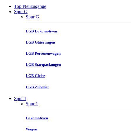
Top-Neuzugänge
Spur G
Spur G
LGB Lokomotiven
LGB Güterwagen
LGB Personenwagen
LGB Startpackungen
LGB Gleise
LGB Zubehör
Spur 1
Spur 1
Lokomotiven
Wagen