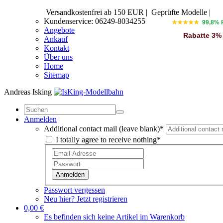
Versandkostenfrei ab 150 EUR
|
Geprüfte Modelle |
Kundenservice: 06249-8034255
★★★★★
99,8% 
Angebote
Rabatte 3%
Ankauf
Kontakt
Über uns
Home
Sitemap
Andreas Isking
Anmelden
Additional contact mail (leave blank)*
I totally agree to receive nothing*
Anmelden
Passwort vergessen
Neu hier? Jetzt registrieren
0,00 €
Es befinden sich keine Artikel im Warenkorb