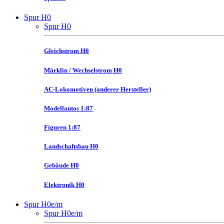
Spur H0
Spur H0
Gleichstrom H0
Märklin / Wechselstrom H0
AC-Lokomotiven (anderer Hersteller)
Modellautos 1:87
Figuren 1:87
Landschaftsbau H0
Gebäude H0
Elektronik H0
Spur H0e/m
Spur H0e/m