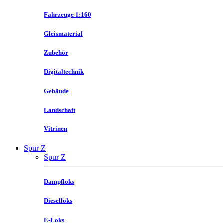
Fahrzeuge 1:160
Gleismaterial
Zubehör
Digitaltechnik
Gebäude
Landschaft
Vitrinen
Spur Z
Spur Z
Dampfloks
Dieselloks
E-Loks