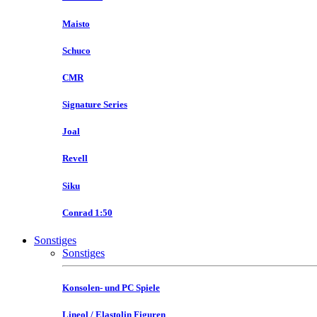
Maisto
Schuco
CMR
Signature Series
Joal
Revell
Siku
Conrad 1:50
Sonstiges
Sonstiges
Konsolen- und PC Spiele
Lineol / Elastolin Figuren