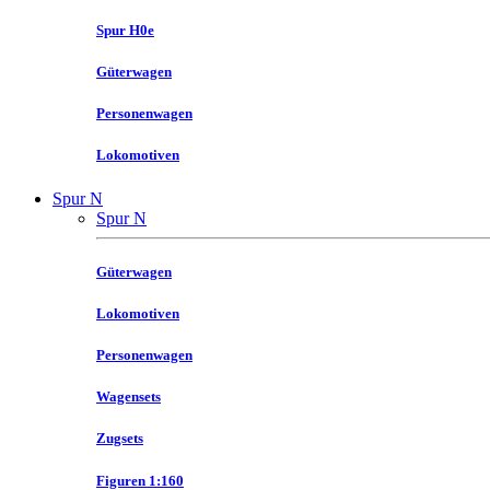
Spur H0e
Güterwagen
Personenwagen
Lokomotiven
Spur N
Spur N
Güterwagen
Lokomotiven
Personenwagen
Wagensets
Zugsets
Figuren 1:160