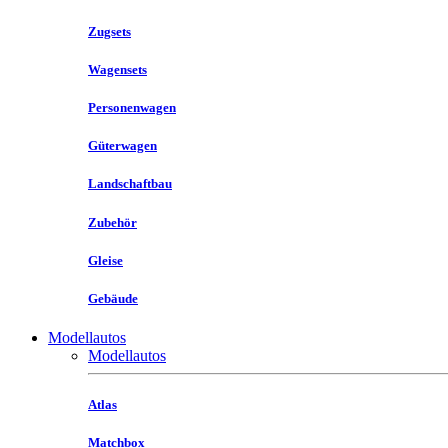
Zugsets
Wagensets
Personenwagen
Güterwagen
Landschaftbau
Zubehör
Gleise
Gebäude
Modellautos
Modellautos
Atlas
Matchbox