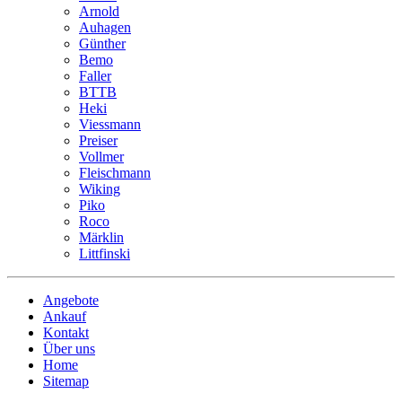
Arnold
Auhagen
Günther
Bemo
Faller
BTTB
Heki
Viessmann
Preiser
Vollmer
Fleischmann
Wiking
Piko
Roco
Märklin
Littfinski
Angebote
Ankauf
Kontakt
Über uns
Home
Sitemap