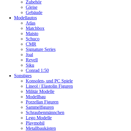
Zubehör
Gleise
Gebäude
Modellautos
Atlas
Matchbox
Maisto
Schuco
CMR
Signature Series
Joal
Revell
Siku
Conrad 1:50
Sonstiges
Konsolen- und PC Spiele
Lineol / Elastolin Figuren
Militär Modelle
Modellbau
Porzellan Figuren
Sammelfiguren
Schraubenmännchen
Lego Modelle
Playmobil
Metallbaukästen