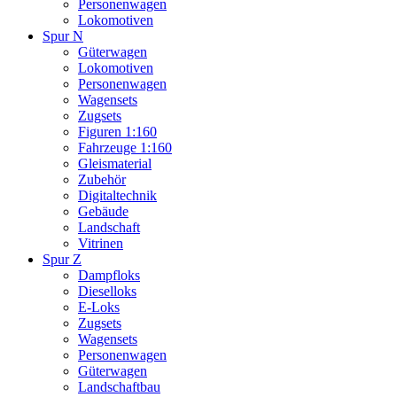
Personenwagen
Lokomotiven
Spur N
Güterwagen
Lokomotiven
Personenwagen
Wagensets
Zugsets
Figuren 1:160
Fahrzeuge 1:160
Gleismaterial
Zubehör
Digitaltechnik
Gebäude
Landschaft
Vitrinen
Spur Z
Dampfloks
Dieselloks
E-Loks
Zugsets
Wagensets
Personenwagen
Güterwagen
Landschaftbau