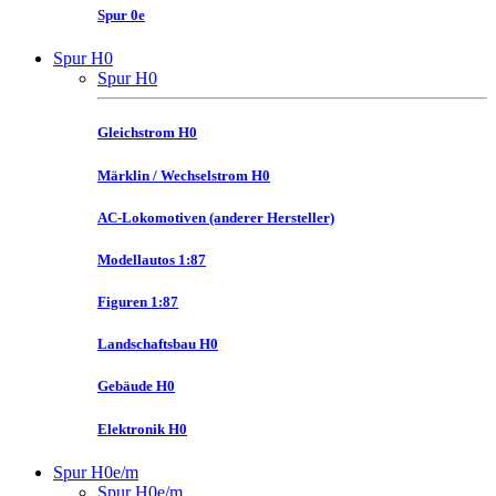
Spur 0e
Spur H0
Spur H0
Gleichstrom H0
Märklin / Wechselstrom H0
AC-Lokomotiven (anderer Hersteller)
Modellautos 1:87
Figuren 1:87
Landschaftsbau H0
Gebäude H0
Elektronik H0
Spur H0e/m
Spur H0e/m