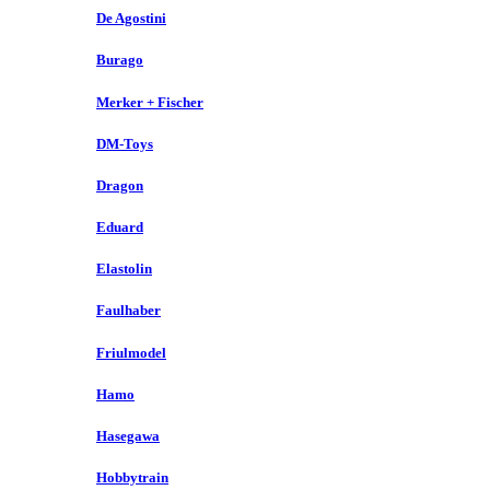
De Agostini
Burago
Merker + Fischer
DM-Toys
Dragon
Eduard
Elastolin
Faulhaber
Friulmodel
Hamo
Hasegawa
Hobbytrain