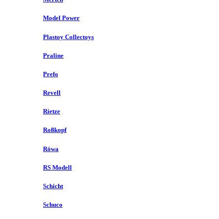
Model Power
Plastoy Collectoys
Praline
Prefo
Revell
Rietze
Roßkopf
Röwa
RS Modell
Schicht
Schuco