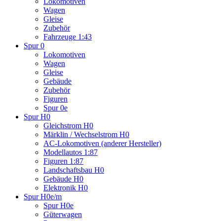
Lokomotiven
Wagen
Gleise
Zubehör
Fahrzeuge 1:43
Spur 0
Lokomotiven
Wagen
Gleise
Gebäude
Zubehör
Figuren
Spur 0e
Spur H0
Gleichstrom H0
Märklin / Wechselstrom H0
AC-Lokomotiven (anderer Hersteller)
Modellautos 1:87
Figuren 1:87
Landschaftsbau H0
Gebäude H0
Elektronik H0
Spur H0e/m
Spur H0e
Güterwagen