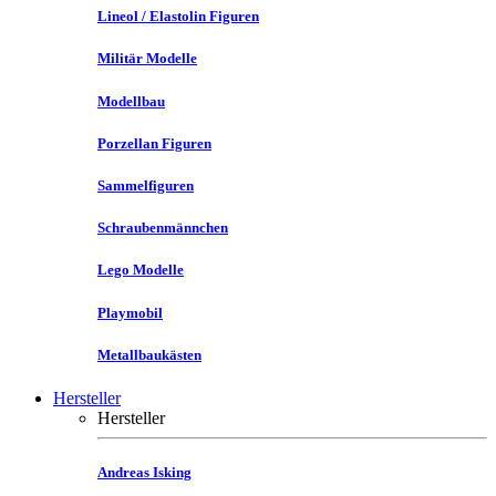
Lineol / Elastolin Figuren
Militär Modelle
Modellbau
Porzellan Figuren
Sammelfiguren
Schraubenmännchen
Lego Modelle
Playmobil
Metallbaukästen
Hersteller
Hersteller
Andreas Isking