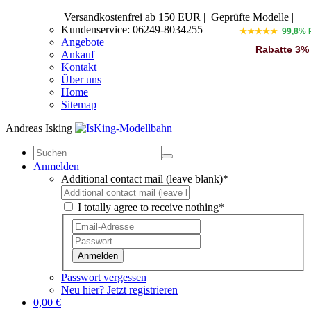
Versandkostenfrei ab 150 EUR
|
Geprüfte Modelle |
Kundenservice: 06249-8034255
★★★★★
99,8% 
Angebote
Rabatte 3%
Ankauf
Kontakt
Über uns
Home
Sitemap
Andreas Isking
Anmelden
Additional contact mail (leave blank)*
I totally agree to receive nothing*
Anmelden
Passwort vergessen
Neu hier? Jetzt registrieren
0,00 €