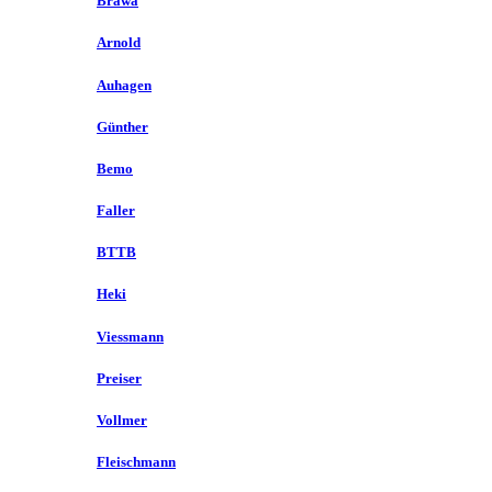
Brawa
Arnold
Auhagen
Günther
Bemo
Faller
BTTB
Heki
Viessmann
Preiser
Vollmer
Fleischmann