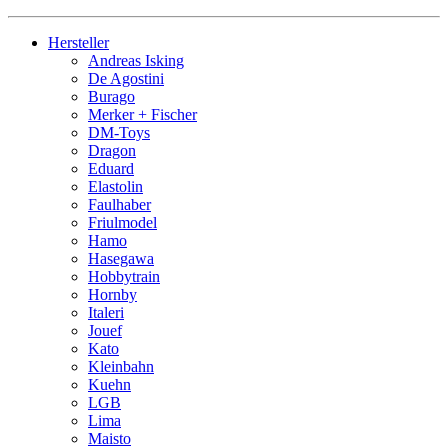
Hersteller
Andreas Isking
De Agostini
Burago
Merker + Fischer
DM-Toys
Dragon
Eduard
Elastolin
Faulhaber
Friulmodel
Hamo
Hasegawa
Hobbytrain
Hornby
Italeri
Jouef
Kato
Kleinbahn
Kuehn
LGB
Lima
Maisto