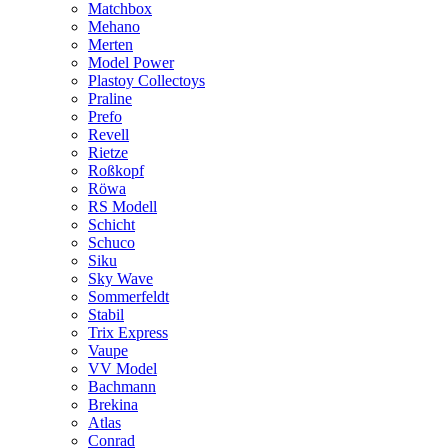
Matchbox
Mehano
Merten
Model Power
Plastoy Collectoys
Praline
Prefo
Revell
Rietze
Roßkopf
Röwa
RS Modell
Schicht
Schuco
Siku
Sky Wave
Sommerfeldt
Stabil
Trix Express
Vaupe
VV Model
Bachmann
Brekina
Atlas
Conrad