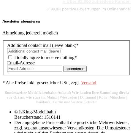
⭐ Über 32.000 zufriedene Kunden
✅ 99,8% positive Bewertungen im Onlinehandel
Newsletter abonnieren
Abmeldung jederzeit möglich
Additional contact mail (leave blank)*
I totally agree to receive nothing*
Email-Adresse
abonnieren
*
Alle Preise inkl. gesetzlicher USt., zzgl.
Versand
Bundesweiter Modelleisenbahn-Ankauf: Wir kaufen Ihre Sammlung direkt
vor Ort an, wie etwa in:
Mainz
|
Wiesbaden
|
Dortmund
|
Köln
|
München
|
Hamburg
|
Berlin
und weitere Gebiete!
© IsKing-Modellbahn
Besucherstand: 1516141
Der angegebene Preis enthält die gesetzliche Mehrwertsteuer,
zzgl. separat ausgewiesener Versandkosten. Die Umsatzsteuer