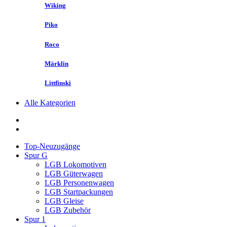
Wiking
Piko
Roco
Märklin
Littfinski
Alle Kategorien
Top-Neuzugänge
Spur G
LGB Lokomotiven
LGB Güterwagen
LGB Personenwagen
LGB Startpackungen
LGB Gleise
LGB Zubehör
Spur 1