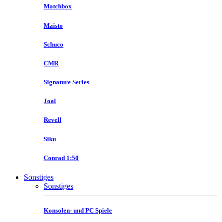
Matchbox
Maisto
Schuco
CMR
Signature Series
Joal
Revell
Siku
Conrad 1:50
Sonstiges
Sonstiges
Konsolen- und PC Spiele