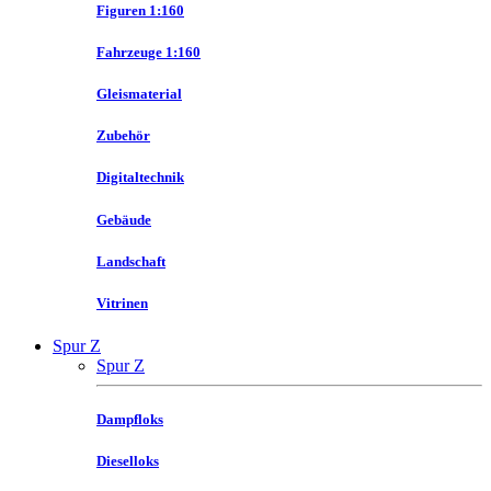
Figuren 1:160
Fahrzeuge 1:160
Gleismaterial
Zubehör
Digitaltechnik
Gebäude
Landschaft
Vitrinen
Spur Z
Spur Z
Dampfloks
Dieselloks