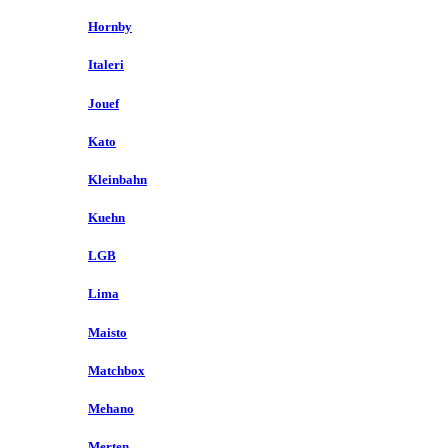
Hornby
Italeri
Jouef
Kato
Kleinbahn
Kuehn
LGB
Lima
Maisto
Matchbox
Mehano
Merten