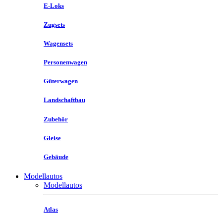
E-Loks
Zugsets
Wagensets
Personenwagen
Güterwagen
Landschaftbau
Zubehör
Gleise
Gebäude
Modellautos
Modellautos
Atlas