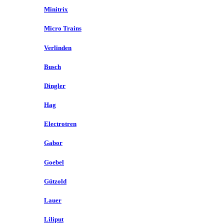
Minitrix
Micro Trains
Verlinden
Busch
Dingler
Hag
Electrotren
Gabor
Goebel
Gützold
Lauer
Liliput