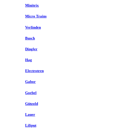
Minitrix
Micro Trains
Verlinden
Busch
Dingler
Hag
Electrotren
Gabor
Goebel
Gützold
Lauer
Liliput