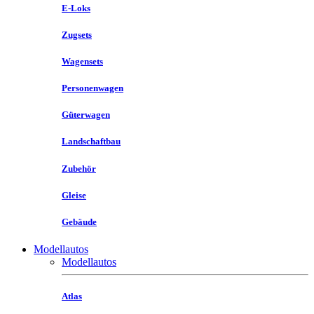
E-Loks
Zugsets
Wagensets
Personenwagen
Güterwagen
Landschaftbau
Zubehör
Gleise
Gebäude
Modellautos
Modellautos
Atlas