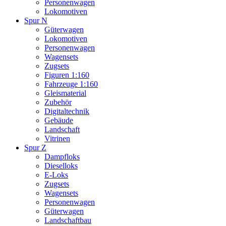
Personenwagen
Lokomotiven
Spur N
Güterwagen
Lokomotiven
Personenwagen
Wagensets
Zugsets
Figuren 1:160
Fahrzeuge 1:160
Gleismaterial
Zubehör
Digitaltechnik
Gebäude
Landschaft
Vitrinen
Spur Z
Dampfloks
Dieselloks
E-Loks
Zugsets
Wagensets
Personenwagen
Güterwagen
Landschaftbau