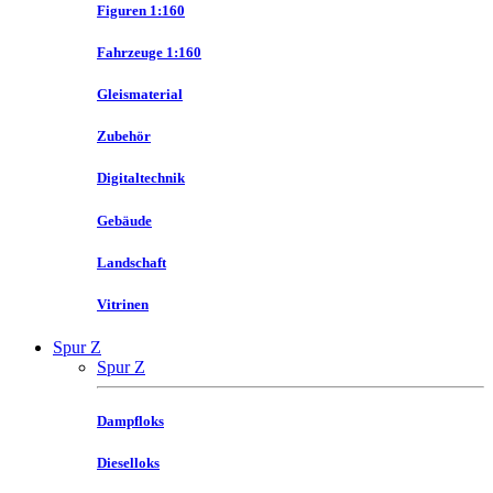
Figuren 1:160
Fahrzeuge 1:160
Gleismaterial
Zubehör
Digitaltechnik
Gebäude
Landschaft
Vitrinen
Spur Z
Spur Z
Dampfloks
Dieselloks