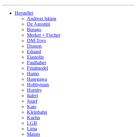
Hersteller
Andreas Isking
De Agostini
Burago
Merker + Fischer
DM-Toys
Dragon
Eduard
Elastolin
Faulhaber
Friulmodel
Hamo
Hasegawa
Hobbytrain
Hornby
Italeri
Jouef
Kato
Kleinbahn
Kuehn
LGB
Lima
Maisto