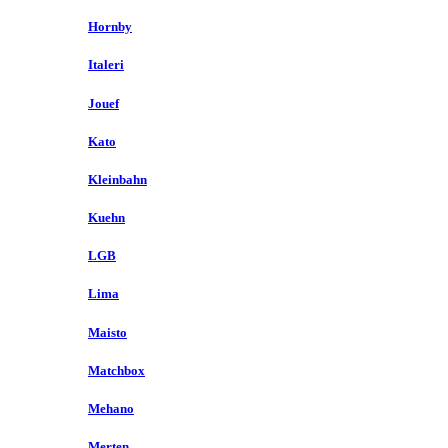
Hornby
Italeri
Jouef
Kato
Kleinbahn
Kuehn
LGB
Lima
Maisto
Matchbox
Mehano
Merten