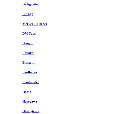
De Agostini
Burago
Merker + Fischer
DM-Toys
Dragon
Eduard
Elastolin
Faulhaber
Friulmodel
Hamo
Hasegawa
Hobbytrain