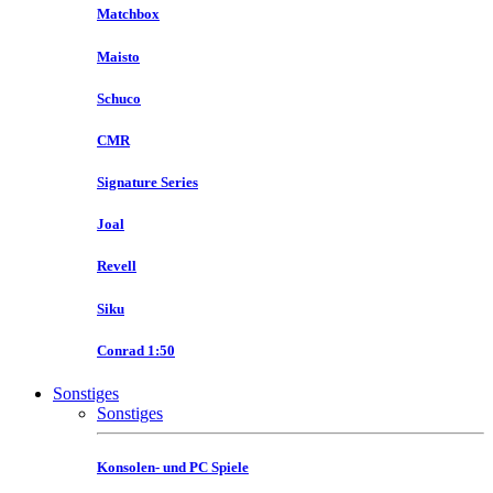
Matchbox
Maisto
Schuco
CMR
Signature Series
Joal
Revell
Siku
Conrad 1:50
Sonstiges
Sonstiges
Konsolen- und PC Spiele