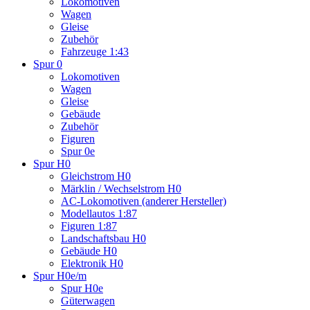
Lokomotiven
Wagen
Gleise
Zubehör
Fahrzeuge 1:43
Spur 0
Lokomotiven
Wagen
Gleise
Gebäude
Zubehör
Figuren
Spur 0e
Spur H0
Gleichstrom H0
Märklin / Wechselstrom H0
AC-Lokomotiven (anderer Hersteller)
Modellautos 1:87
Figuren 1:87
Landschaftsbau H0
Gebäude H0
Elektronik H0
Spur H0e/m
Spur H0e
Güterwagen