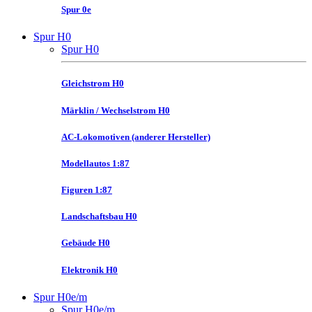
Spur 0e
Spur H0
Spur H0
Gleichstrom H0
Märklin / Wechselstrom H0
AC-Lokomotiven (anderer Hersteller)
Modellautos 1:87
Figuren 1:87
Landschaftsbau H0
Gebäude H0
Elektronik H0
Spur H0e/m
Spur H0e/m