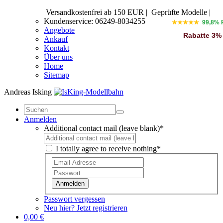
Versandkostenfrei ab 150 EUR
|
Geprüfte Modelle |
Kundenservice: 06249-8034255
★★★★★
99,8% 
Angebote
Rabatte 3%
Ankauf
Kontakt
Über uns
Home
Sitemap
Andreas Isking
Anmelden
Additional contact mail (leave blank)*
I totally agree to receive nothing*
Anmelden
Passwort vergessen
Neu hier? Jetzt registrieren
0,00 €