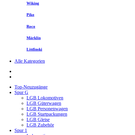
Wiking
Piko
Roco
Märklin
Littfinski
Alle Kategorien
Top-Neuzugänge
Spur G
LGB Lokomotiven
LGB Güterwagen
LGB Personenwagen
LGB Startpackungen
LGB Gleise
LGB Zubehör
Spur 1