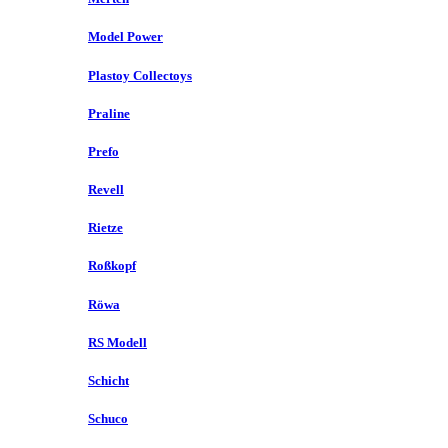
Model Power
Plastoy Collectoys
Praline
Prefo
Revell
Rietze
Roßkopf
Röwa
RS Modell
Schicht
Schuco