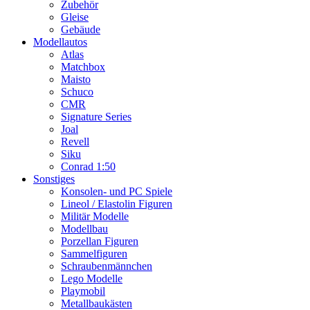
Zubehör
Gleise
Gebäude
Modellautos
Atlas
Matchbox
Maisto
Schuco
CMR
Signature Series
Joal
Revell
Siku
Conrad 1:50
Sonstiges
Konsolen- und PC Spiele
Lineol / Elastolin Figuren
Militär Modelle
Modellbau
Porzellan Figuren
Sammelfiguren
Schraubenmännchen
Lego Modelle
Playmobil
Metallbaukästen