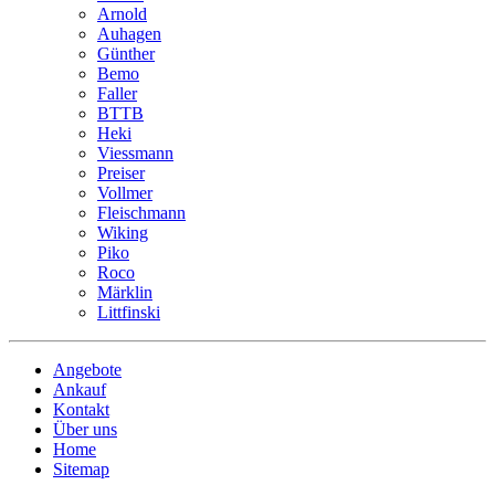
Arnold
Auhagen
Günther
Bemo
Faller
BTTB
Heki
Viessmann
Preiser
Vollmer
Fleischmann
Wiking
Piko
Roco
Märklin
Littfinski
Angebote
Ankauf
Kontakt
Über uns
Home
Sitemap