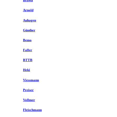
Brawa
Arnold
Auhagen
Günther
Bemo
Faller
BTTB
Heki
Viessmann
Preiser
Vollmer
Fleischmann