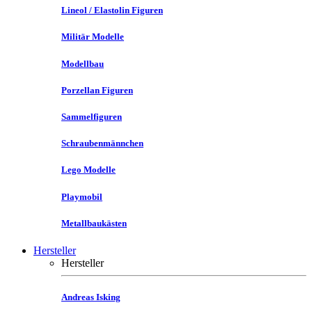
Lineol / Elastolin Figuren
Militär Modelle
Modellbau
Porzellan Figuren
Sammelfiguren
Schraubenmännchen
Lego Modelle
Playmobil
Metallbaukästen
Hersteller
Hersteller
Andreas Isking