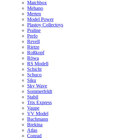
Matchbox
Mehano
Merten
Model Power
Plastoy Collectoys
Praline
Prefo
Revell
Rietze
Roßkopf
Röwa
RS Modell
Schicht
Schuco
Siku
Sky Wave
Sommerfeldt
Stabil
Trix Express
Vaupe
VV Model
Bachmann
Brekina
Atlas
Conrad