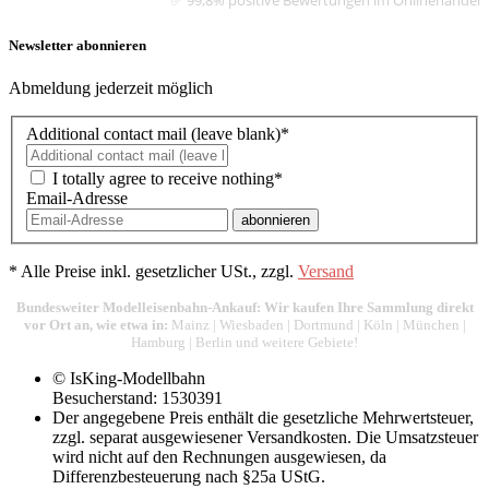
Newsletter abonnieren
Abmeldung jederzeit möglich
Additional contact mail (leave blank)*
I totally agree to receive nothing*
Email-Adresse
abonnieren
*
Alle Preise inkl. gesetzlicher USt., zzgl.
Versand
Bundesweiter Modelleisenbahn-Ankauf: Wir kaufen Ihre Sammlung direkt
vor Ort an, wie etwa in:
Mainz
|
Wiesbaden
|
Dortmund
|
Köln
|
München
|
Hamburg
|
Berlin
und weitere Gebiete!
© IsKing-Modellbahn
Besucherstand: 1530391
Der angegebene Preis enthält die gesetzliche Mehrwertsteuer,
zzgl. separat ausgewiesener Versandkosten. Die Umsatzsteuer
wird nicht auf den Rechnungen ausgewiesen, da
Differenzbesteuerung nach §25a UStG.