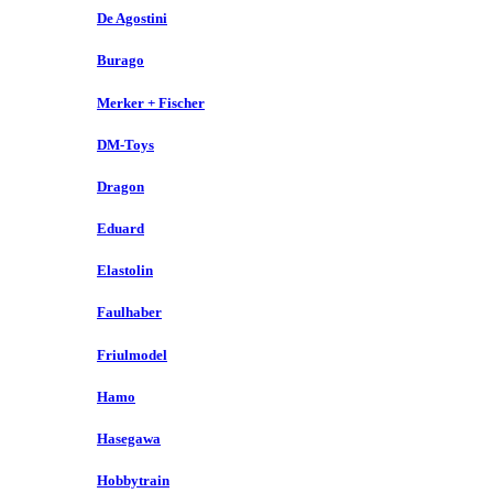
De Agostini
Burago
Merker + Fischer
DM-Toys
Dragon
Eduard
Elastolin
Faulhaber
Friulmodel
Hamo
Hasegawa
Hobbytrain