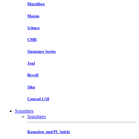
Matchbox
Maisto
Schuco
CMR
Signature Series
Joal
Revell
Siku
Conrad 1:50
Sonstiges
Sonstiges
Konsolen- und PC Spiele