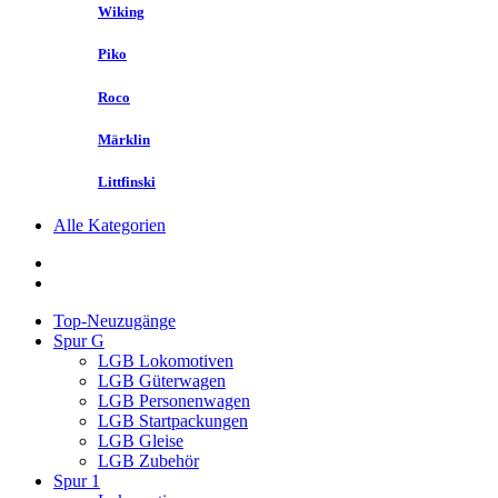
Wiking
Piko
Roco
Märklin
Littfinski
Alle Kategorien
Top-Neuzugänge
Spur G
LGB Lokomotiven
LGB Güterwagen
LGB Personenwagen
LGB Startpackungen
LGB Gleise
LGB Zubehör
Spur 1