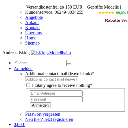
Versandkostenfrei ab 150 EUR
|
Geprüfte Modelle |
Kundenservice: 06249-8034255
★★★★★
99,8% 
Angebote
Rabatte 3%
Ankauf
Kontakt
Über uns
Home
Sitemap
Andreas Isking
Anmelden
Additional contact mail (leave blank)*
I totally agree to receive nothing*
Anmelden
Passwort vergessen
Neu hier? Jetzt registrieren
0,00 €