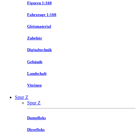
Figuren 1:160
Fahrzeuge 1:160
Gleismaterial
Zubehör
Digitaltechnik
Gebäude
Landschaft
Vitrinen
Spur Z
Spur Z
Dampfloks
Dieselloks