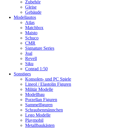
Zubehör
Gleise
Gebäude
Modellautos
Atlas
Matchbox
Maisto
Schuco
CMR
Signature Series
Joal
Revell
Siku
Conrad 1:50
Sonstiges
Konsolen- und PC Spiele
Lineol / Elastolin Figuren
Militär Modelle
Modellbau
Porzellan Figuren
Sammelfiguren
Schraubenmännchen
Lego Modelle
Playmobil
Metallbaukästen