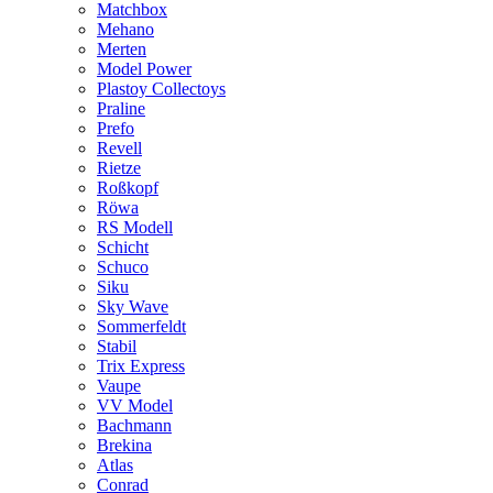
Matchbox
Mehano
Merten
Model Power
Plastoy Collectoys
Praline
Prefo
Revell
Rietze
Roßkopf
Röwa
RS Modell
Schicht
Schuco
Siku
Sky Wave
Sommerfeldt
Stabil
Trix Express
Vaupe
VV Model
Bachmann
Brekina
Atlas
Conrad