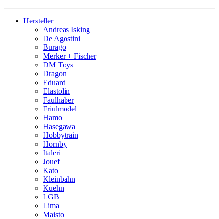
Hersteller
Andreas Isking
De Agostini
Burago
Merker + Fischer
DM-Toys
Dragon
Eduard
Elastolin
Faulhaber
Friulmodel
Hamo
Hasegawa
Hobbytrain
Hornby
Italeri
Jouef
Kato
Kleinbahn
Kuehn
LGB
Lima
Maisto