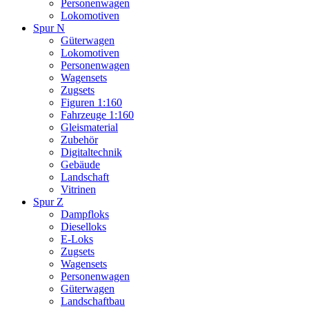
Personenwagen
Lokomotiven
Spur N
Güterwagen
Lokomotiven
Personenwagen
Wagensets
Zugsets
Figuren 1:160
Fahrzeuge 1:160
Gleismaterial
Zubehör
Digitaltechnik
Gebäude
Landschaft
Vitrinen
Spur Z
Dampfloks
Dieselloks
E-Loks
Zugsets
Wagensets
Personenwagen
Güterwagen
Landschaftbau