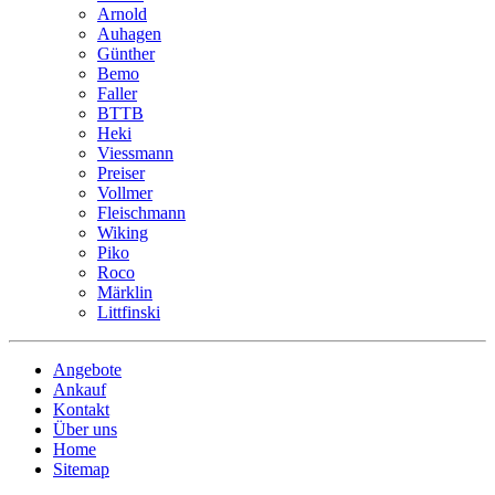
Arnold
Auhagen
Günther
Bemo
Faller
BTTB
Heki
Viessmann
Preiser
Vollmer
Fleischmann
Wiking
Piko
Roco
Märklin
Littfinski
Angebote
Ankauf
Kontakt
Über uns
Home
Sitemap