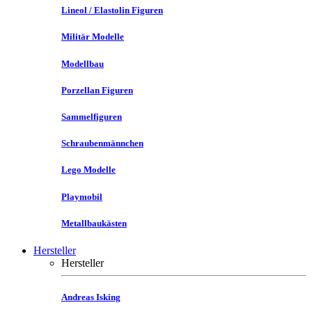
Lineol / Elastolin Figuren
Militär Modelle
Modellbau
Porzellan Figuren
Sammelfiguren
Schraubenmännchen
Lego Modelle
Playmobil
Metallbaukästen
Hersteller
Hersteller
Andreas Isking