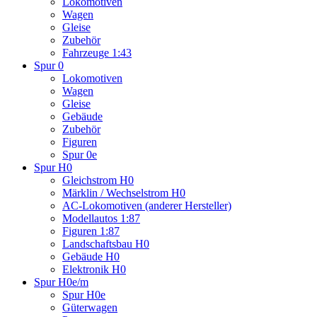
Lokomotiven
Wagen
Gleise
Zubehör
Fahrzeuge 1:43
Spur 0
Lokomotiven
Wagen
Gleise
Gebäude
Zubehör
Figuren
Spur 0e
Spur H0
Gleichstrom H0
Märklin / Wechselstrom H0
AC-Lokomotiven (anderer Hersteller)
Modellautos 1:87
Figuren 1:87
Landschaftsbau H0
Gebäude H0
Elektronik H0
Spur H0e/m
Spur H0e
Güterwagen