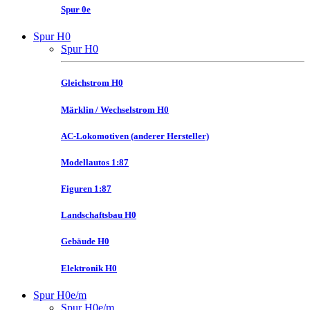
Spur 0e
Spur H0
Spur H0
Gleichstrom H0
Märklin / Wechselstrom H0
AC-Lokomotiven (anderer Hersteller)
Modellautos 1:87
Figuren 1:87
Landschaftsbau H0
Gebäude H0
Elektronik H0
Spur H0e/m
Spur H0e/m