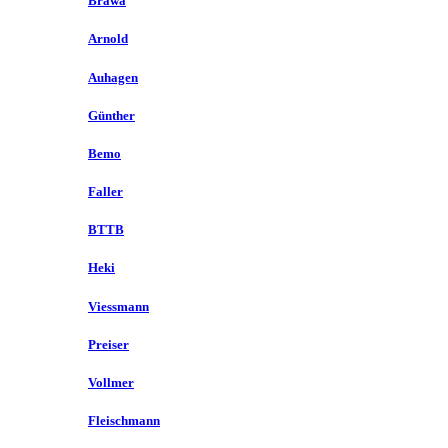
Brawa
Arnold
Auhagen
Günther
Bemo
Faller
BTTB
Heki
Viessmann
Preiser
Vollmer
Fleischmann