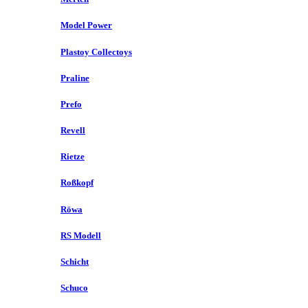
Model Power
Plastoy Collectoys
Praline
Prefo
Revell
Rietze
Roßkopf
Röwa
RS Modell
Schicht
Schuco