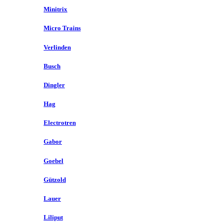
Minitrix
Micro Trains
Verlinden
Busch
Dingler
Hag
Electrotren
Gabor
Goebel
Gützold
Lauer
Liliput