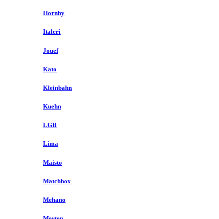
Hornby
Italeri
Jouef
Kato
Kleinbahn
Kuehn
LGB
Lima
Maisto
Matchbox
Mehano
Merten