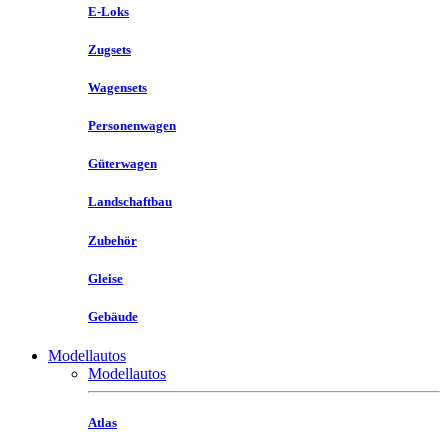
E-Loks
Zugsets
Wagensets
Personenwagen
Güterwagen
Landschaftbau
Zubehör
Gleise
Gebäude
Modellautos
Modellautos
Atlas